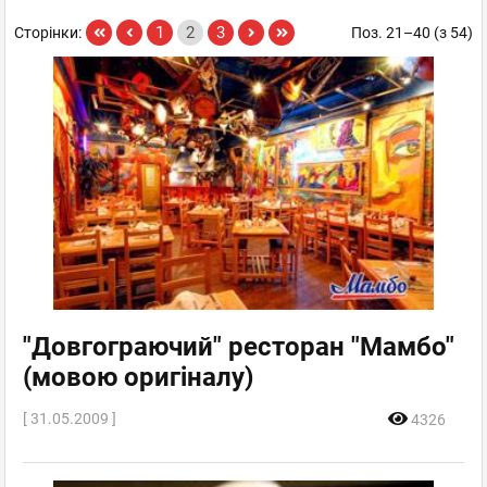
1
2
3
Сторінки:
Поз. 21–40 (з 54)
"Довгограючий" ресторан "Мамбо"
(мовою оригіналу)
[ 31.05.2009 ]
4326