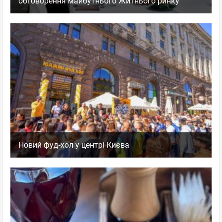
обговорення майбутнього Житнього ринку
Новий фуд-хол у центрі Києва