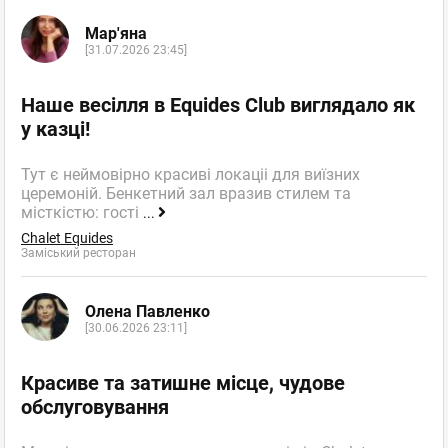
Мар'яна
[31.07.2026 23:45]
Наше весілля в Equides Club виглядало як
у казці!
Тут є неймовірно красиві локаціі для виїзних
церемоній. Бенкетний зал вразив стилем та
місткістю: гості
...
Chalet Equides
Заміський ресторан
Олена Павленко
[30.06.2026 23:11]
Красиве та затишне місце, чудове
обслуговування