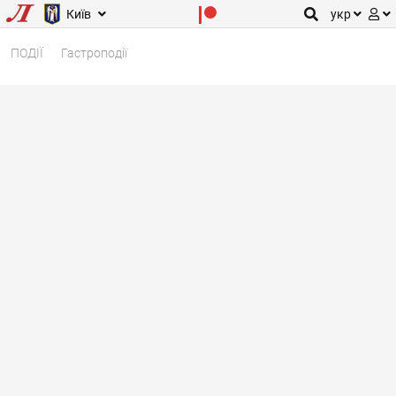
Київ
укр
ПОДІЇ
Гастроподії