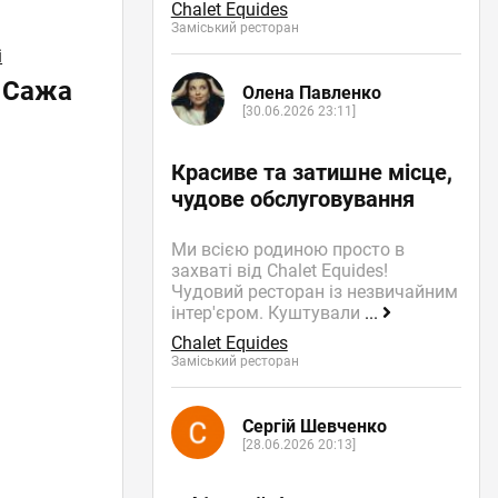
Chalet Equides
Заміський ресторан
і
і Сажа
Олена Павленко
[30.06.2026 23:11]
Красиве та затишне місце,
чудове обслуговування
Ми всією родиною просто в
захваті від Chalet Equides!
Чудовий ресторан із незвичайним
інтер'єром. Куштували
...
Chalet Equides
Заміський ресторан
Сергій Шевченко
[28.06.2026 20:13]