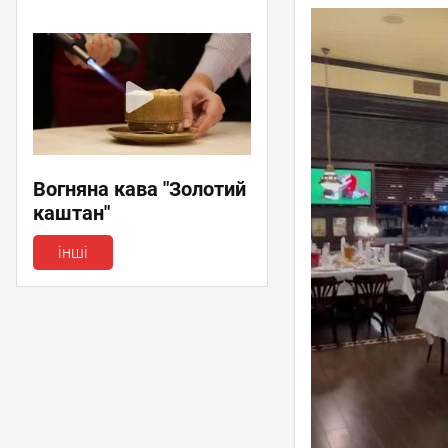
Вогняна кава "Золотий
каштан"
інші