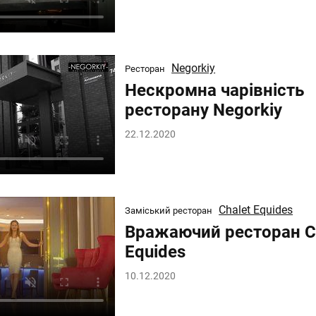
Negorkiy
Ресторан
Нескромна чарівність
ресторану Negorkiy
22.12.2020
Chalet Equides
Заміський ресторан
Вражаючий ресторан C
Equides
10.12.2020