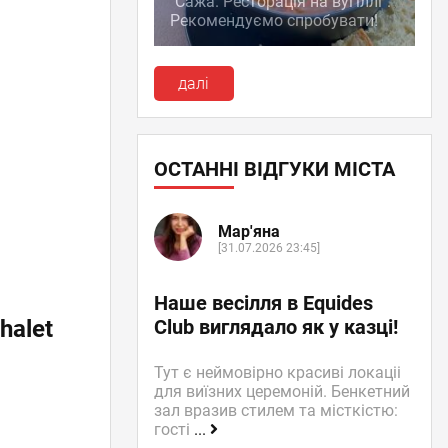
"Сажа. Ресторація на вугіллі":
Рекомендуємо спробувати!
далі
ОСТАННІ ВІДГУКИ МІСТА
Мар'яна
[31.07.2026 23:45]
Наше весілля в Equides
Club виглядало як у казці!
halet
Тут є неймовірно красиві локаціі
для виїзних церемоній. Бенкетний
зал вразив стилем та місткістю:
гості
...