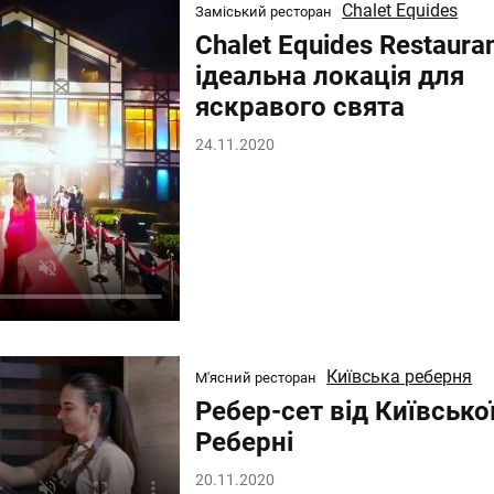
Chalet Equides
Заміський ресторан
Chalet Equides Restauran
ідеальна локація для
яскравого свята
24.11.2020
Київська реберня
М'ясний ресторан
Ребер-сет від Київсько
Реберні
20.11.2020