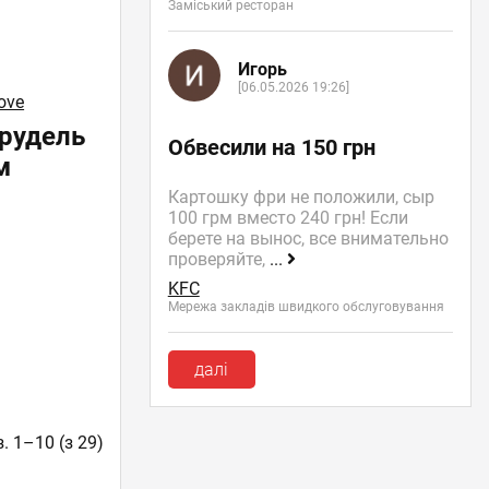
Заміський ресторан
Игорь
[06.05.2026 19:26]
ove
трудель
Обвесили на 150 грн
м
Картошку фри не положили, сыр
100 грм вместо 240 грн! Если
берете на вынос, все внимательно
проверяйте,
...
KFC
Мережа закладів швидкого обслуговування
далі
. 1–10 (з 29)