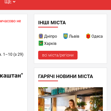
ЩЕ
имчасово не
ІНШІ МІСТА
Дніпро
Львів
Одеса
Харків
. 1–10 (з 29)
всі міста/регіони
 каштан"
ГАРЯЧІ НОВИНИ МІСТА