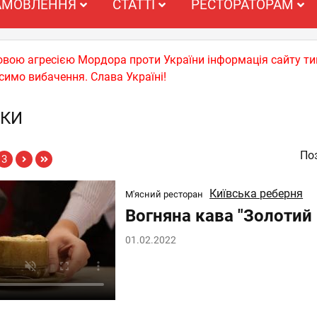
АМОВЛЕННЯ
СТАТТІ
РЕСТОРАТОРАМ
ьковою агресією Мордора проти України інформація сайту т
симо вибачення. Слава Україні!
ИКИ
Поз
3
Київська реберня
М'ясний ресторан
Вогняна кава "Золотий
01.02.2022