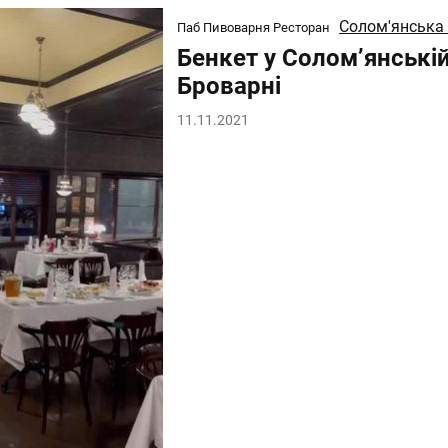
Солом'янська
Паб Пивоварня Ресторан
Бенкет у Солом’янські
Броварні
11.11.2021