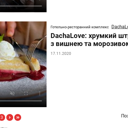
DachaL
Готельно-ресторанний комплекс
DachaLove: хрумкий ш
з вишнею та морозиво
17.11.2020
Поз
3