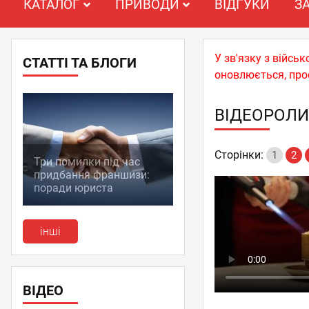
КАТАЛОГ
ПРИВОДИ
ВІДГУКИ
З
У зв'язку з війс
СТАТТІ ТА БЛОГИ
оновлюється, про
ВІДЕОРОЛ
Сторінки:
1
2
Три помилки під час
придбання франшизи:
поради юриста
інші
ВІДЕО