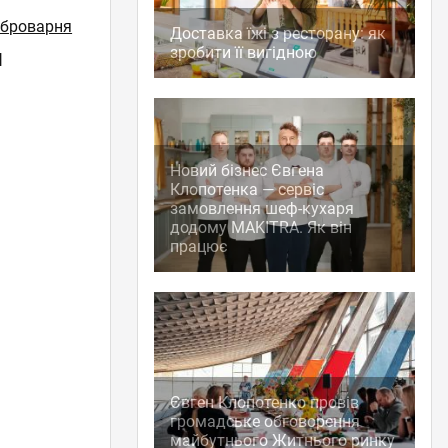
 броварня
Доставка їжі з ресторану: як
зробити її вигідною
й
Новий бізнес Євгена
Клопотенка — сервіс
замовлення шеф-кухаря
додому MAKITRA. Як він
працює
Євген Клопотенко провів
громадське обговорення
майбутнього Житнього ринку