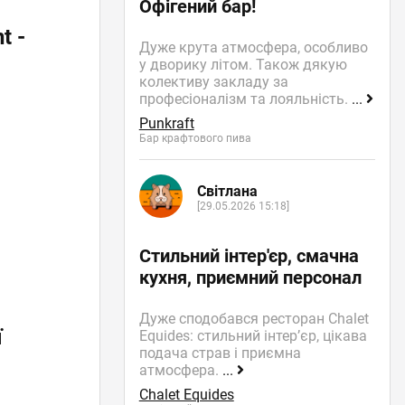
Офігений бар!
t -
Дуже крута атмосфера, особливо
у дворику літом. Також дякую
колективу закладу за
професіоналізм та лояльність.
...
Punkraft
Бар крафтового пива
Світлана
[29.05.2026 15:18]
Стильний інтер'єр, смачна
кухня, приємний персонал
Дуже сподобався ресторан Chalet
ї
Equides: стильний інтер’єр, цікава
подача страв і приємна
атмосфера.
...
Chalet Equides