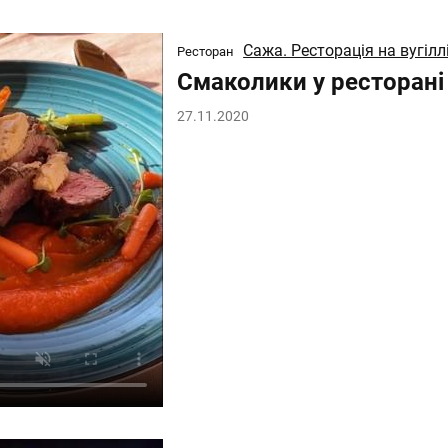
Сажа. Ресторація на вугілл
Ресторан
Смаколики у ресторан
27.11.2020