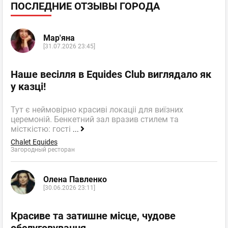
ПОСЛЕДНИЕ ОТЗЫВЫ ГОРОДА
Мар'яна
[31.07.2026 23:45]
Наше весілля в Equides Club виглядало як
у казці!
Тут є неймовірно красиві локаціі для виїзних
церемоній. Бенкетний зал вразив стилем та
місткістю: гості
...
Chalet Equides
Загородный ресторан
Олена Павленко
[30.06.2026 23:11]
Красиве та затишне місце, чудове
обслуговування