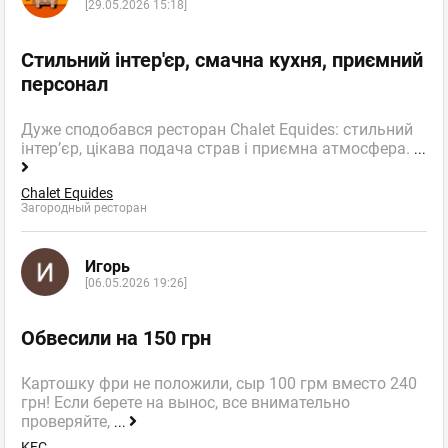
[29.05.2026 15:18]
Стильний інтер'єр, смачна кухня, приємний
персонал
Дуже сподобався ресторан Chalet Equides: стильний
інтер’єр, цікава подача страв і приємна атмосфера.
...
Chalet Equides
Загородный ресторан
Игорь
[06.05.2026 19:26]
Обвесили на 150 грн
Картошку фри не положили, сыр 100 грм вместо 240
грн! Если берете на вынос, все внимательно
проверяйте,
...
KFC