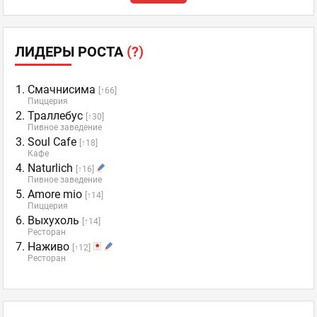
ЛИДЕРЫ РОСТА
(?)
Смачнисима
[↑66]
Пиццерия
Траллебус
[↑30]
Пивное заведение
Soul Cafe
[↑18]
Кафе
Naturlich
[↑16]
Пивное заведение
Amore mio️
[↑14]
Пиццерия
Выхухоль
[↑14]
Ресторан
Наживо
[↑12]
Ресторан