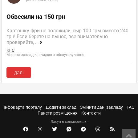
Обвесили на 150 грн
Картошку фри не положили, сыр 100 грм вместо 240
грн! Если берете на вынос, все внимательно
проверяйте,
...
KFC
Мережа закладів швидкого обслуговування
далі
Інфокарта порталу
Додати заклад
Змінити дані закладу
FAQ
Пакети розміщення
Контакти
Ласун в соцмережах: