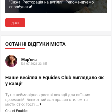
"Сажа. Ресторація на вугіллі": Рекомендуємо
спробувати!
далі
ОСТАННІ ВІДГУКИ МІСТА
Мар'яна
[31.07.2026 23:45]
Наше весілля в Equides Club виглядало як
у казці!
Тут є неймовірно красиві локаціі для виїзних
церемоній. Бенкетний зал вразив стилем та
місткістю: гості
...
Chalet Equides