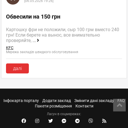
[06.05.2026 19:26]
Обвесили на 150 грн
Картошку фри не положили, сыр 100 грм вместо 240
грн! Если берете на вынос, все внимательно
проверяйте,
...
KFC
Мережа закладів швидкого обслуговування
далі
Інфокарта порталу
Додати заклад
Змінити дані закладу
FAQ
Пакети розміщення
Контакти
Ласун в соцмережах: