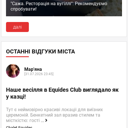
"Сажа. Ресторація на вугіллі": Рекомендуємо
спробувати!
далі
ОСТАННІ ВІДГУКИ МІСТА
Мар'яна
[31.07.2026 23:45]
Наше весілля в Equides Club виглядало як
у казці!
Тут є неймовірно красиві локаціі для виїзних
церемоній. Бенкетний зал вразив стилем та
місткістю: гості
...
Chalet Equides