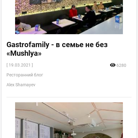
Gastrofamily - в семье не без
«Mushlya»
[ 19.03.2021 ]
6280
Ресторанний блог
Alex Shamayev