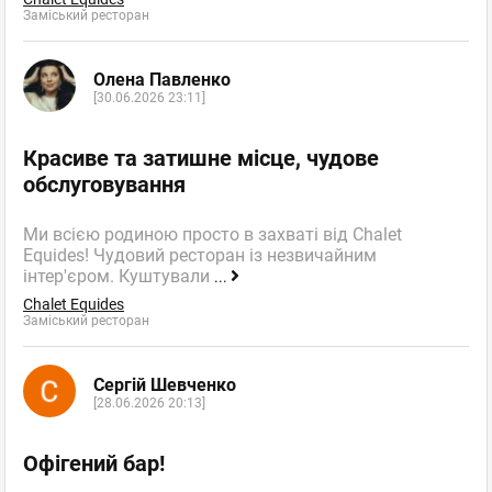
Заміський ресторан
Олена Павленко
[30.06.2026 23:11]
Красиве та затишне місце, чудове
обслуговування
Ми всією родиною просто в захваті від Chalet
Equides! Чудовий ресторан із незвичайним
інтер'єром. Куштували
...
Chalet Equides
Заміський ресторан
Сергій Шевченко
[28.06.2026 20:13]
Офігений бар!