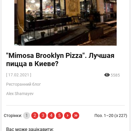
"Mimosa Brooklyn Pizza". Лучшая
пицца в Киеве?
[ 17.02.2021 ]
5585
Ресторанний блог
Alex Shamayev
1
2
3
4
5
Сторінки:
Поз. 1–20 (з 227)
Вас може зацікавити: