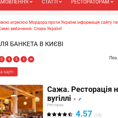
АМОВЛЕННЯ
СТАТТІ
РЕСТОРАТОРАМ
ьковою агресією Мордора проти України інформація сайту т
симо вибачення. Слава Україні!
ЛЯ БАНКЕТА В КИЄВІ
Поз.
3
4
5
а карті
Сажа. Ресторація 
вугіллі
Ресторан
4.57
(14)