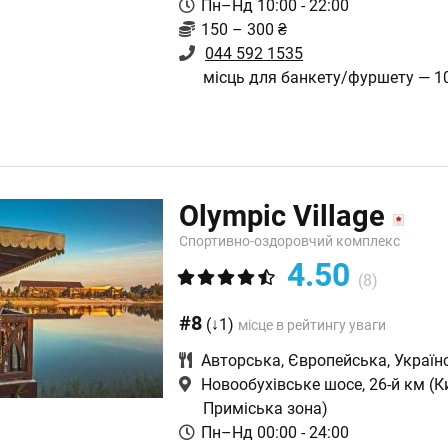
Пн–Нд 10:00 - 22:00
150 – 300 ₴
044 592 1535
місць для банкету/фуршету — 1
Olympic Village
Спортивно-оздоровчий комплекс
4.50
(8)
#8
(↓1)
місце в рейтингу уваги
Авторська
,
Європейська
,
Україн
Новообухівське шосе, 26-й км
(Ки
Приміська зона)
Пн–Нд 00:00 - 24:00