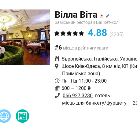
Вілла Віта
Заміський ресторан Банкет-хол
4.88
(2235)
#6
місце в рейтингу уваги
Європейська
,
Італійська
,
Україн
Шосе Київ-Одеса, 8 км від КП
(Ки
Приміська зона)
Пн–Нд 11:00 - 23:00
600 – 1200 ₴
066 927 3230
готель
місць для банкету/фуршету — 2