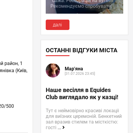
"Сажа. Ресторація на вугіллі":
Рекомендуємо спробувати!
далі
ОСТАННІ ВІДГУКИ МІСТА
й район, 1
Мар'яна
тянівка
(Київ,
[31.07.2026 23:45]
Наше весілля в Equides
Club виглядало як у казці!
20/500
Тут є неймовірно красиві локаціі
для виїзних церемоній. Бенкетний
зал вразив стилем та місткістю:
гості
...