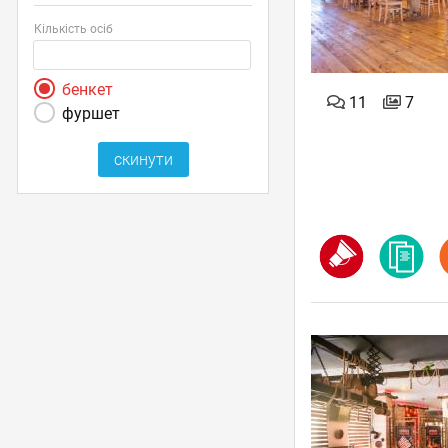
Кількість осіб
бенкет
11
7
фуршет