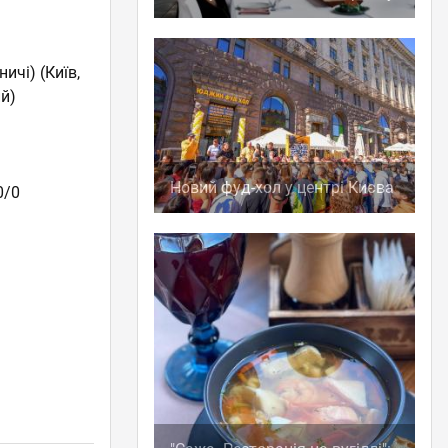
ничі)
(Київ,
ий)
Новий фуд-хол у центрі Києва
0/0