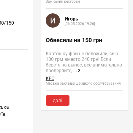
Заміський ресторан
Игорь
00/150
[06.05.2026 19:26]
Обвесили на 150 грн
Картошку фри не положили, сыр
100 грм вместо 240 грн! Если
берете на вынос, все внимательно
проверяйте,
...
KFC
Мережа закладів швидкого обслуговування
далі
ська
їв,