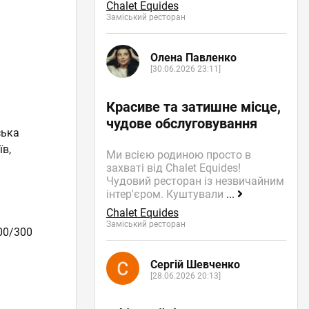
Chalet Equides
Заміський ресторан
Олена Павленко
[30.06.2026 23:11]
Красиве та затишне місце,
чудове обслуговування
ська
їв,
Ми всією родиною просто в
захваті від Chalet Equides!
Чудовий ресторан із незвичайним
інтер'єром. Куштували
...
Chalet Equides
Заміський ресторан
00/300
Сергій Шевченко
[28.06.2026 20:13]