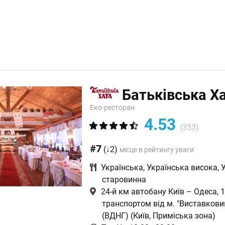
Батьківська Х
Еко-ресторан
4.53
(353)
#7
(↓2)
місце в рейтингу уваги
Українська
,
Українська висока
,
старовинна
24-й км автобану Київ – Одеса, 
транспортом від м. "Виставкови
(ВДНГ)
(Київ, Приміська зона)