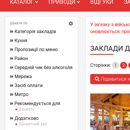
КАТАЛОГ
ПРИВОДИ
ВІДГУКИ
З
Шукати по:
У зв'язку з війс
Категорія закладів
оновлюється, про
Кухня
ЗАКЛАДИ Д
Пропозиції по меню
Район
Сторінки:
1
2
Середній чек без алкоголя
Мережа
Подивитися н
Засіб оплати
Метро
Рекомендується для
Банкету
Додатково
Банкетний зал