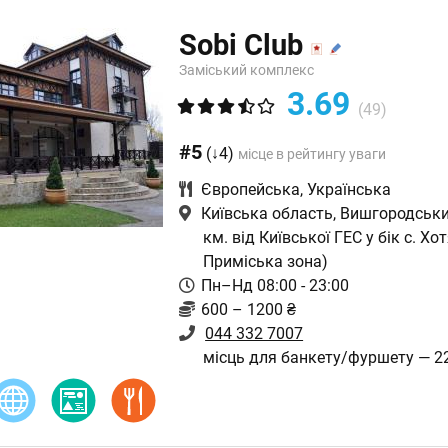
Sobi Club
Заміський комплекс
3.69
(49)
#5
(↓4)
місце в рейтингу уваги
Європейська
,
Українська
Київська область, Вишгородськи
км. від Київської ГЕС у бік с. Хо
Приміська зона)
Пн–Нд 08:00 - 23:00
600 – 1200 ₴
044 332 7007
місць для банкету/фуршету — 2