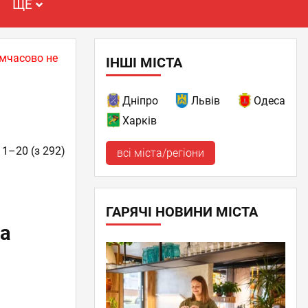
ЩЕ
имчасово не
ІНШІ МІСТА
Дніпро
Львів
Одеса
Харків
 1–20 (з 292)
всі міста/регіони
ГАРЯЧІ НОВИНИ МІСТА
на