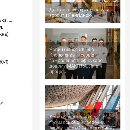
Доставка їжі з ресторану: як
зробити її вигідною
ька
,
...
л.
жна)
Новий бізнес Євгена
Клопотенка — сервіс
замовлення шеф-кухаря
50/0
додому MAKITRA. Як він
працює
Євген Клопотенко провів
громадське обговорення
майбутнього Житнього ринку