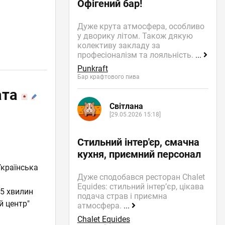
Офігений бар!
Дуже крута атмосфера, особливо
у дворику літом. Також дякую
колективу закладу за
професіоналізм та лояльність.
...
Punkraft
Бар крафтового пива
ата
Світлана
[29.05.2026 15:18]
Стильний інтер'єр, смачна
кухня, приємний персонал
Українська
Дуже сподобався ресторан Chalet
Equides: стильний інтер’єр, цікава
15 хвилин
подача страв і приємна
й центр"
атмосфера.
...
Chalet Equides