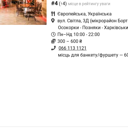
#4
(↑4)
місце в рейтингу уваги
Європейська
,
Українська
вул. Світла, 3Д (мікрорайон Борт
Осокорки - Позняки - Харківськ
Пн–Нд 10:00 - 22:00
300 – 600 ₴
066 113 1121
місць для банкету/фуршету — 6