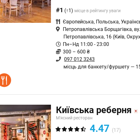
#1
(↑1)
місце в рейтингу уваги
Європейська
,
Польська
,
Українс
Петропавлівська Борщагівка, ву
Петропавлівська, 16
(Київ, Окру
Пн–Нд 11:00 - 23:00
300 – 600 ₴
097 012 3243
місць для банкету/фуршету — 1
Київська реберня
М'ясний ресторан
4.47
(17)