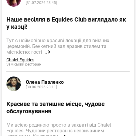
[31.07.2026 23:45]
Наше весілля в Equides Club виглядало як
у казці!
Тут є неймовірно красиві локаціі для виїзних
церемоній. Бенкетний зал вразив стилем та
місткістю: гості
...
Chalet Equides
Заміський ресторан
Олена Павленко
[30.06.2026 23:11]
Красиве та затишне місце, чудове
обслуговування
Ми всією родиною просто в захваті від Chalet
Equides! Чудовий ресторан із незвичайним