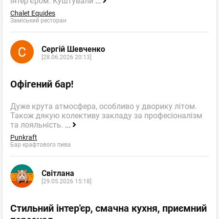
інтер'єром. Куштували
...
Chalet Equides
Заміський ресторан
Сергій Шевченко
[28.06.2026 20:13]
Офігений бар!
Дуже крута атмосфера, особливо у дворику літом.
Також дякую колективу закладу за професіоналізм
та лояльність.
...
Punkraft
Бар крафтового пива
Світлана
[29.05.2026 15:18]
Стильний інтер'єр, смачна кухня, приємний