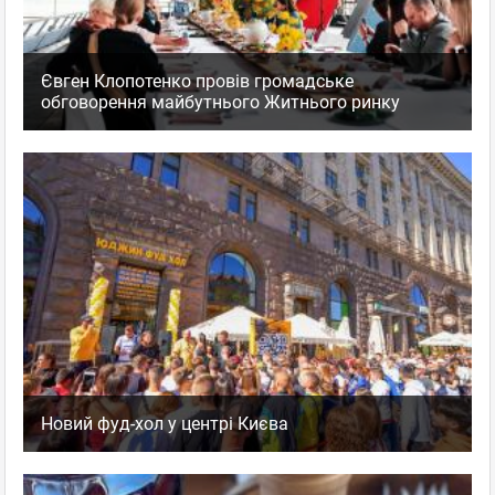
Євген Клопотенко провів громадське
обговорення майбутнього Житнього ринку
Новий фуд-хол у центрі Києва