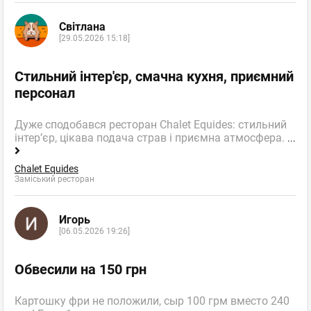
Світлана
[29.05.2026 15:18]
Стильний інтер'єр, смачна кухня, приємний
персонал
Дуже сподобався ресторан Chalet Equides: стильний
інтер’єр, цікава подача страв і приємна атмосфера.
...
Chalet Equides
Заміський ресторан
Игорь
[06.05.2026 19:26]
Обвесили на 150 грн
Картошку фри не положили, сыр 100 грм вместо 240