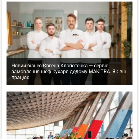
Новий бізнес Євгена Клопотенка — сервіс
замовлення шеф-кухаря додому MAKITRA. Як він
працює