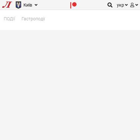
Київ
укр
ПОДІЇ
Гастроподії