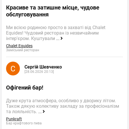
Красиве та затишне місце, чудове
обслуговування
Ми всією родиною просто в захваті від Chalet
Equides! Чудовий ресторан із незвичайним
інтер'єром. Куштували
...
Chalet Equides
Заміський ресторан
Сергій Шевченко
[28.06.2026 20:13]
Офігений бар!
Дуже крута атмосфера, особливо у дворику літом.
Також дякую колективу закладу за професіоналізм
та лояльність.
...
Punkraft
Бар крафтового пива