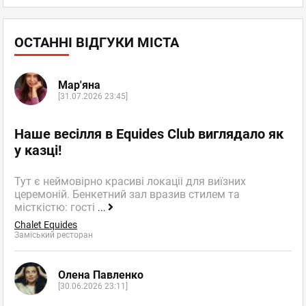
ОСТАННІ ВІДГУКИ МІСТА
Мар'яна
[31.07.2026 23:45]
Наше весілля в Equides Club виглядало як
у казці!
Тут є неймовірно красиві локаціі для виїзних
церемоній. Бенкетний зал вразив стилем та
місткістю: гості
...
Chalet Equides
Заміський ресторан
Олена Павленко
[30.06.2026 23:11]