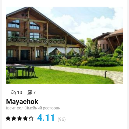
10
7
Mayachok
Івент-хол Сімейний ресторан
4.11
(96)