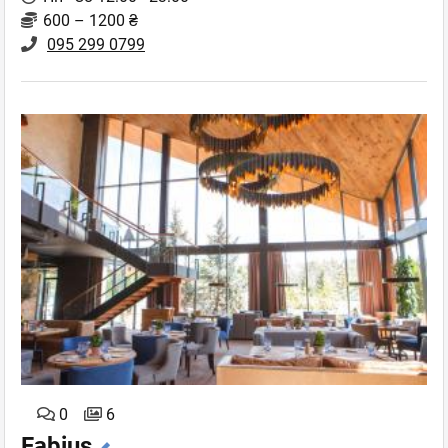
600 – 1200 ₴
095 299 0799
0
6
Fabius