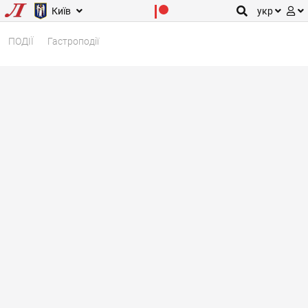
Київ
укр
ПОДІЇ
Гастроподії