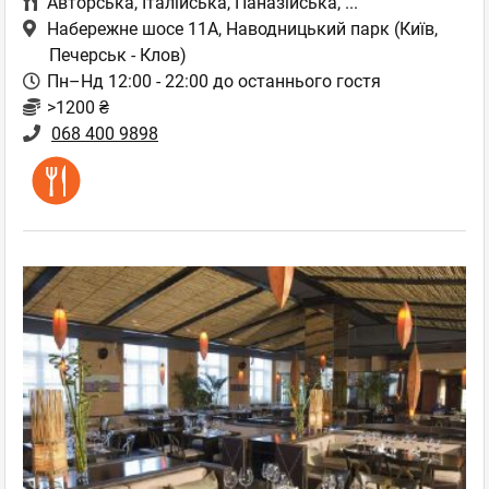
Авторська
,
Італійська
,
Паназійська
,
...
Набережне шосе 11А, Наводницький парк
(Київ,
Печерськ - Клов)
Пн–Нд 12:00 - 22:00 до останнього гостя
>1200 ₴
068 400 9898