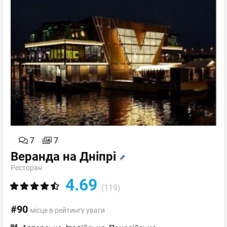
7
7
Веранда на Дніпрі
Ресторан
4.69
(119)
#90
місце в рейтингу уваги