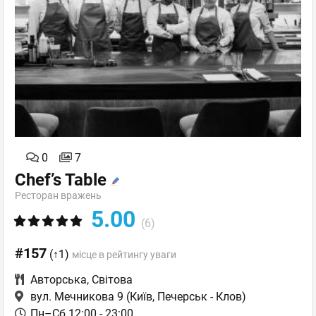
0
7
Chef’s Table
Ресторан вражень
5.00
(6)
#157
(↑1)
місце в рейтингу уваги
Авторська
,
Світова
вул. Мечникова 9
(Київ, Печерськ - Клов)
Пн–Сб 12:00 - 23:00