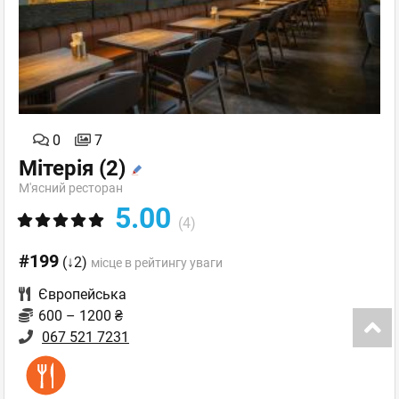
0
7
Мітерія
(2)
М'ясний ресторан
5.00
(4)
#199
(↓2)
місце в рейтингу уваги
Європейська
600 – 1200 ₴
067 521 7231