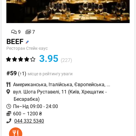
9
7
BEEF
Ресторан Стейк-хаус
3.95
(227)
#59
(↑1)
місце в рейтингу уваги
Американська
,
Італійська
,
Європейська
,
...
вул. Шота Руставелі, 11
(Київ, Хрещатик -
Бесарабка)
Пн–Нд 09:00 - 24:00
600 – 1200 ₴
044 332 5340