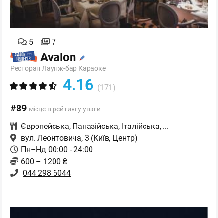
5
7
Avalon
Ресторан Лаунж-бар Караоке
4.16
(171)
#89
місце в рейтингу уваги
Європейська
,
Паназійська
,
Італійська
,
...
вул. Леонтовича, 3
(Київ, Центр)
Пн–Нд 00:00 - 24:00
600 – 1200 ₴
044 298 6044