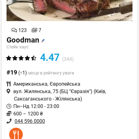
123
7
Goodman
Стейк-хаус
4.47
(344)
#19
(↑1)
місце в рейтингу уваги
Американська
,
Європейська
вул. Жилянська, 75 (БЦ "Євразія")
(Київ,
Саксаганського - Жілянська)
Пн–Нд 12:00 - 23:00
600 – 1200 ₴
044 596 0000