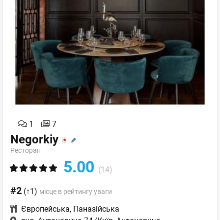
1
7
Negorkiy
Ресторан
5.00
(14)
#2
(↑1)
місце в рейтингу уваги
Європейська
,
Паназійська