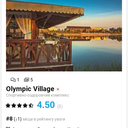
1
5
Olympic Village
Спортивно-оздоровчий комплекс
4.50
(8)
#8
(↓1)
місце в рейтингу уваги