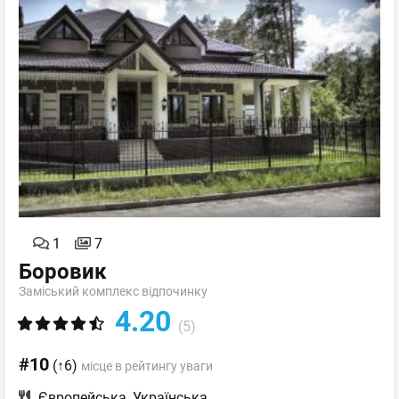
1
7
Боровик
Заміський комплекс відпочинку
4.20
(5)
#10
(↑6)
місце в рейтингу уваги
Європейська
,
Українська