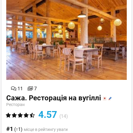
11
7
Сажа. Ресторація на вугіллі
Ресторан
4.57
(14)
#1
(↑1)
місце в рейтингу уваги