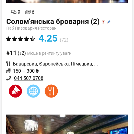
9
6
Солом'янська броварня
(2)
Паб Пивоварня Ресторан
4.25
(72)
#11
(↓2)
місце в рейтингу уваги
Баварська
,
Європейська
,
Німецька
,
...
150 – 300 ₴
044 507 0708