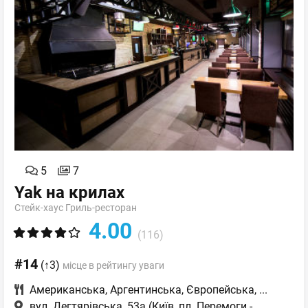
5
7
Yak на крилах
Стейк-хаус Гриль-ресторан
4.00
(116)
#14
(↑3)
місце в рейтингу уваги
Американська
,
Аргентинська
,
Європейська
,
...
вул. Дегтярівська, 53а
(Київ, пл. Перемоги -