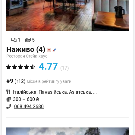
1
5
Наживо
(4)
Ресторан Стейк-хаус
4.77
(17)
#9
(↑12)
місце в рейтингу уваги
Італійська
,
Паназійська
,
Азіатська
,
...
300 – 600 ₴
068 494 2680