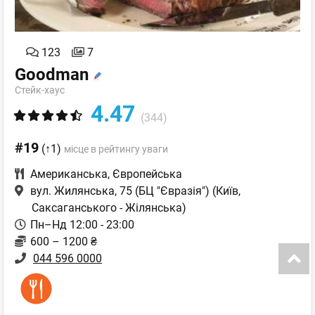
123
7
Goodman
Стейк-хаус
4.47
(344)
#19
(↑1)
місце в рейтингу уваги
Американська
,
Європейська
вул. Жилянська, 75 (БЦ "Євразія")
(Київ,
Саксаганського - Жілянська)
Пн–Нд 12:00 - 23:00
600 – 1200 ₴
044 596 0000