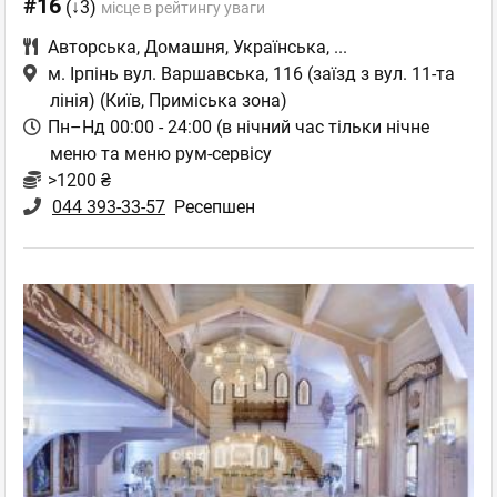
#16
(↓3)
місце в рейтингу уваги
Авторська
,
Домашня
,
Українська
,
...
м. Ірпінь вул. Варшавська, 116 (заїзд з вул. 11-та
лінія)
(Київ, Приміська зона)
Пн–Нд 00:00 - 24:00 (в нічний час тільки нічне
меню та меню рум-сервісу
>1200 ₴
044 393-33-57
Ресепшен