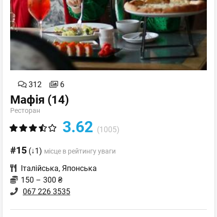
312
6
Мафія
(14)
Ресторан
3.62
(1005)
#15
(↓1)
місце в рейтингу уваги
Італійська
,
Японська
150 – 300 ₴
067 226 3535