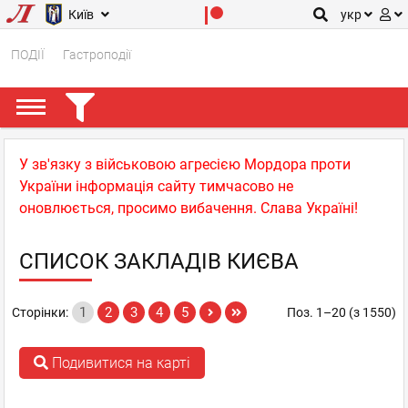
Київ
укр
ПОДІЇ
Гастроподії
У зв'язку з військовою агресією Мордора проти
України інформація сайту тимчасово не
оновлюється, просимо вибачення. Слава Україні!
СПИСОК ЗАКЛАДІВ КИЄВА
1
2
3
4
5
Сторінки:
Поз. 1–20 (з 1550)
Подивитися на карті