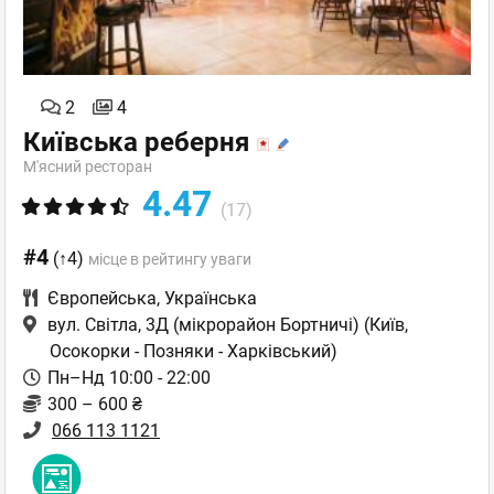
2
4
Київська реберня
М'ясний ресторан
4.47
(17)
#4
(↑4)
місце в рейтингу уваги
Європейська
,
Українська
вул. Світла, 3Д (мікрорайон Бортничі)
(Київ,
Осокорки - Позняки - Харківський)
Пн–Нд 10:00 - 22:00
300 – 600 ₴
066 113 1121