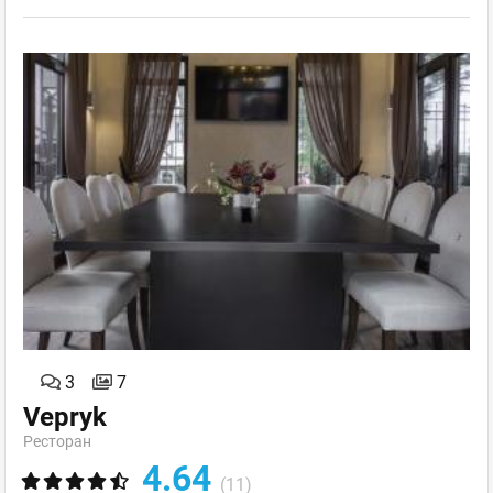
3
7
Vepryk
Ресторан
4.64
(11)