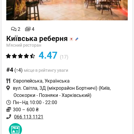
2
4
Київська реберня
М'ясний ресторан
4.47
(17)
#4
(↑4)
місце в рейтингу уваги
Європейська
,
Українська
вул. Світла, 3Д (мікрорайон Бортничі)
(Київ,
Осокорки - Позняки - Харківський)
Пн–Нд 10:00 - 22:00
300 – 600 ₴
066 113 1121