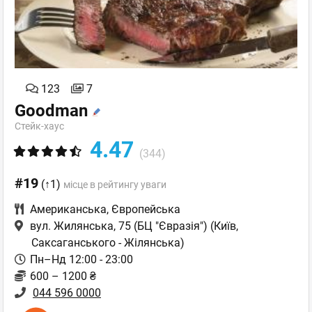
123
7
Goodman
Стейк-хаус
4.47
(344)
#19
(↑1)
місце в рейтингу уваги
Американська
,
Європейська
вул. Жилянська, 75 (БЦ "Євразія")
(Київ,
Саксаганського - Жілянська)
Пн–Нд 12:00 - 23:00
600 – 1200 ₴
044 596 0000