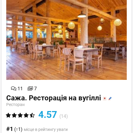
11
7
Сажа. Ресторація на вугіллі
Ресторан
4.57
(14)
#1
(↑1)
місце в рейтингу уваги