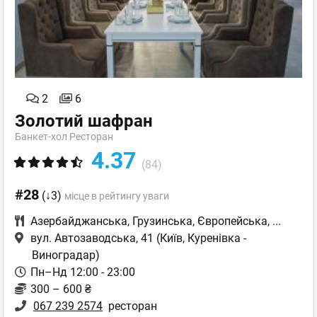
2
6
Золотий шафран
Банкет-хол Ресторан
4.37
(84)
#28
(↓3)
місце в рейтингу уваги
Азербайджанська
,
Грузинська
,
Європейська
,
...
вул. Автозаводська, 41
(Київ, Куренівка -
Виноградар)
Пн–Нд 12:00 - 23:00
300 – 600 ₴
067 239 2574
ресторан