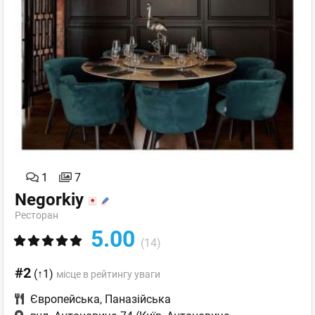
1
7
Negorkiy
Ресторан
5.00
(14)
#2
(↑1)
місце в рейтингу уваги
Європейська
,
Паназійська