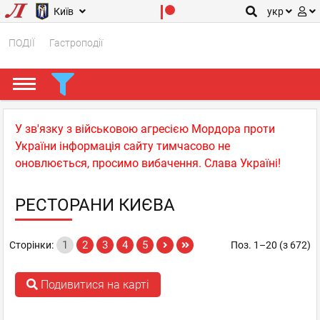
Київ
укр
ПОДІЇ
Гастроподії
У зв'язку з військовою агресією Мордора проти
України інформація сайту тимчасово не
оновлюється, просимо вибачення. Слава Україні!
РЕСТОРАНИ КИЄВА
1
2
3
4
5
Сторінки:
Поз. 1–20 (з 672)
Подивитися на карті