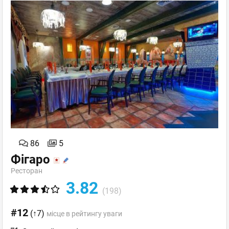
86
5
Фігаро
Ресторан
3.82
(198)
#12
(↑7)
місце в рейтингу уваги