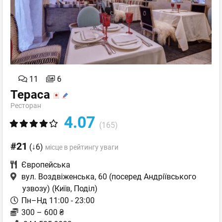
11
6
Тераса
Ресторан
4.07
(165)
#21
(↓6)
місце в рейтингу уваги
Європейська
вул. Воздвіженська, 60 (посеред Андріївського
узвозу)
(Київ, Поділ)
Пн–Нд 11:00 - 23:00
300 – 600 ₴