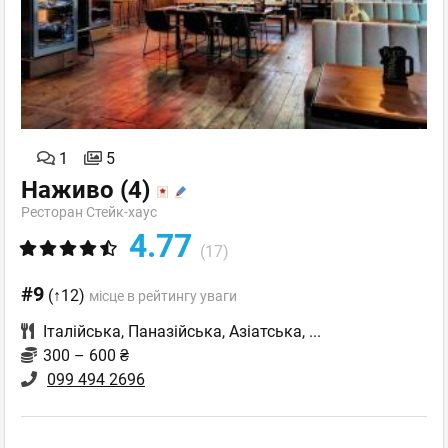
1
5
Наживо
(4)
Ресторан Стейк-хаус
4.77
(17)
#9
(↑12)
місце в рейтингу уваги
Італійська
,
Паназійська
,
Азіатська
,
...
300 – 600 ₴
099 494 2696