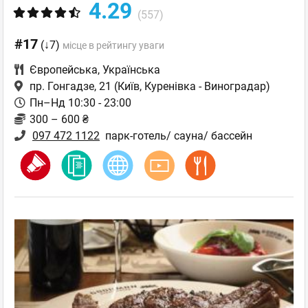
4.29
(557)
#17
(↓7)
місце в рейтингу уваги
Європейська
,
Українська
пр. Гонгадзе, 21
(Київ, Куренівка - Виноградар)
Пн–Нд 10:30 - 23:00
300 – 600 ₴
097 472 1122
парк-готель/ сауна/ бассейн