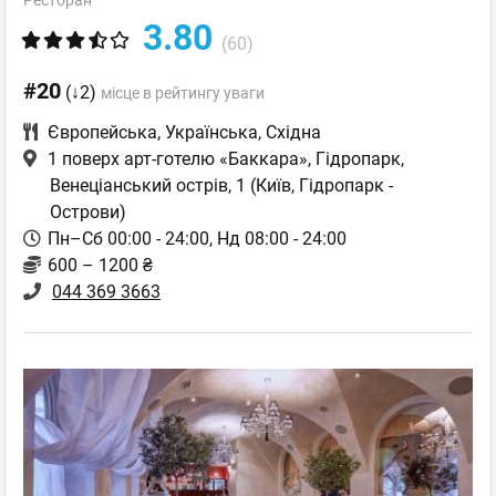
Ресторан
3.80
(60)
#20
(↓2)
місце в рейтингу уваги
Європейська
,
Українська
,
Східна
1 поверх арт-готелю «Баккара», Гідропарк,
Венеціанський острів, 1
(Київ, Гідропарк -
Острови)
Пн–Сб 00:00 - 24:00, Нд 08:00 - 24:00
600 – 1200 ₴
044 369 3663