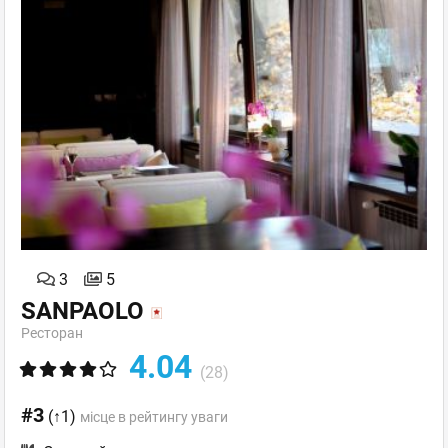
3
5
SANPAOLO
Ресторан
4.04
(28)
#3
(↑1)
місце в рейтингу уваги