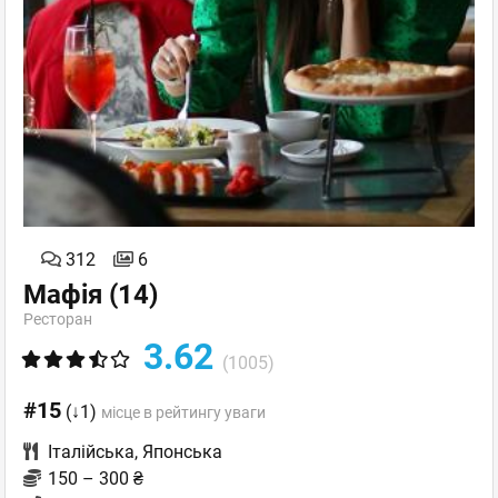
312
6
Мафія
(14)
Ресторан
3.62
(1005)
#15
(↓1)
місце в рейтингу уваги
Італійська
,
Японська
150 – 300 ₴