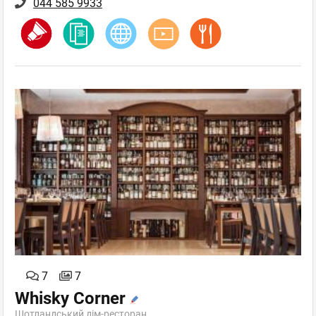
044 585 9933
7
7
Whisky Corner
Шотландський дім-ресторан