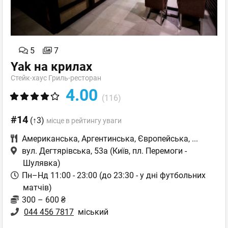
5
7
Yak на крилах
Стейк-хаус Гриль-ресторан
4.00
(116)
#14
(↑3)
місце в рейтингу уваги
Американська
,
Аргентинська
,
Європейська
,
...
вул. Дегтярівська, 53а
(Київ, пл. Перемоги -
Шулявка)
Пн–Нд 11:00 - 23:00 (до 23:30 - у дні футбольних
матчів)
300 – 600 ₴
044 456 7817
міський