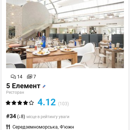
14
7
5 Елемент
Ресторан
4.12
(103)
#34
(↓8)
місце в рейтингу уваги
Середземноморська
,
Ф'южн