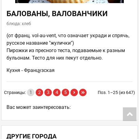
БАЛОВАНЫ, ВАЛОВАНЧИКИ
блюда: хлеб
(от франц. vol-au-vent, что означает укради и спрячь,
русское название "жулички")
Пирожки из пресного теста, подаваемые к разным
бульонам. Тесто для них пекут отдельно.
Кухня -
Французская
1
2
3
4
5
Страницы:
Поз. 1–25 (из 647)
Ваc может заинтересовать:
ДРУГИЕ ГОРОДА