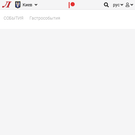
Киев
рус
СОБЫТИЯ
Гастрособытия