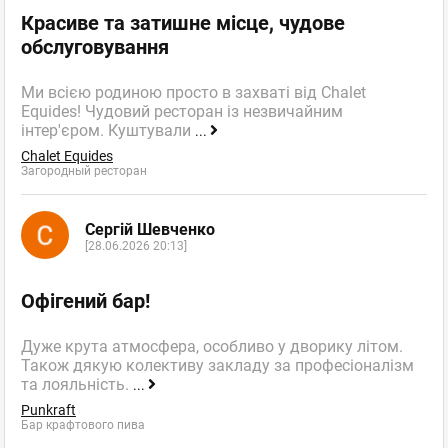
Красиве та затишне місце, чудове
обслуговування
Ми всією родиною просто в захваті від Chalet
Equides! Чудовий ресторан із незвичайним
інтер'єром. Куштували
...
Chalet Equides
Загородный ресторан
Сергій Шевченко
[28.06.2026 20:13]
Офігений бар!
Дуже крута атмосфера, особливо у дворику літом.
Також дякую колективу закладу за професіоналізм
та лояльність.
...
Punkraft
Бар крафтового пива