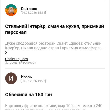
Світлана
[29.05.2026 15:18]
Стильний інтер'єр, смачна кухня, приємний
персонал
Дуже сподобався ресторан Chalet Equides: стильний
інтер’єр, цікава подача страв і приємна атмосфера.
...
Chalet Equides
Загородный ресторан
Игорь
[06.05.2026 19:26]
Обвесили на 150 грн
Картошку фри не положили, сыр 100 грм вместо 240