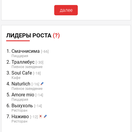
далее
ЛИДЕРЫ РОСТА
(?)
Смачнисима
[↑66]
Пиццерия
Траллебус
[↑30]
Пивное заведение
Soul Cafe
[↑18]
Кафе
Naturlich
[↑16]
Пивное заведение
Amore mio️
[↑14]
Пиццерия
Выхухоль
[↑14]
Ресторан
Наживо
[↑12]
Ресторан