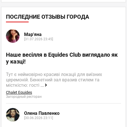
ПОСЛЕДНИЕ ОТЗЫВЫ ГОРОДА
Мар'яна
[31.07.2026 23:45]
Наше весілля в Equides Club виглядало як
у казці!
Тут є неймовірно красиві локаціі для виїзних
церемоній. Бенкетний зал вразив стилем та
місткістю: гості
...
Chalet Equides
Загородный ресторан
Олена Павленко
[30.06.2026 23:11]