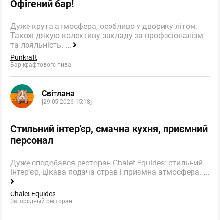
Офігений бар!
Дуже крута атмосфера, особливо у дворику літом.
Також дякую колективу закладу за професіоналізм
та лояльність.
...
Punkraft
Бар крафтового пива
Світлана
[29.05.2026 15:18]
Стильний інтер'єр, смачна кухня, приємний
персонал
Дуже сподобався ресторан Chalet Equides: стильний
інтер’єр, цікава подача страв і приємна атмосфера.
...
Chalet Equides
Загородный ресторан