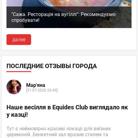
"Сажа. Ресторація на вугіллі": Рекомендуємо
спробувати!
далее
ПОСЛЕДНИЕ ОТЗЫВЫ ГОРОДА
Мар'яна
[31.07.2026 23:45]
Наше весілля в Equides Club виглядало як
у казці!
Тут є неймовірно красиві локаціі для виїзних
церемоній. Бенкетний зал вразив стилем та