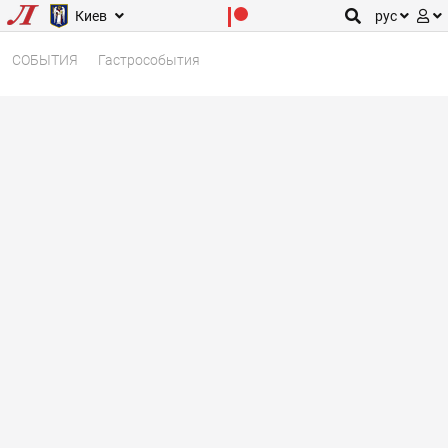
Киев
рус
СОБЫТИЯ
Гастрособытия