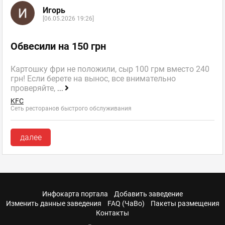
Игорь
[06.05.2026 19:26]
Обвесили на 150 грн
Картошку фри не положили, сыр 100 грм вместо 240
грн! Если берете на вынос, все внимательно
проверяйте,
...
KFC
Сеть ресторанов быстрого обслуживания
далее
Инфокарта портала
Добавить заведение
Изменить данные заведения
FAQ (ЧаВо)
Пакеты размещения
Контакты