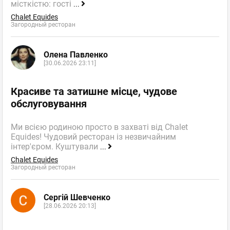
місткістю: гості
...
Chalet Equides
Загородный ресторан
Олена Павленко
[30.06.2026 23:11]
Красиве та затишне місце, чудове
обслуговування
Ми всією родиною просто в захваті від Chalet
Equides! Чудовий ресторан із незвичайним
інтер'єром. Куштували
...
Chalet Equides
Загородный ресторан
Сергій Шевченко
[28.06.2026 20:13]