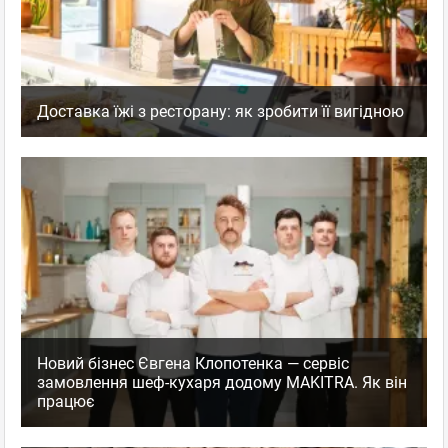
Доставка їжі з ресторану: як зробити її вигідною
Новий бізнес Євгена Клопотенка — сервіс
замовлення шеф-кухаря додому MAKITRA. Як він
працює