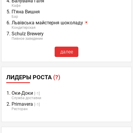
Балувана Галя
Кафе
П'яна Вишня
Бар
Львівська майстерня шоколаду
Кондитерская
Schulz Brewery
Пивное заведение
далее
ЛИДЕРЫ РОСТА
(?)
Оки-Доки
[↑1]
Служба доставки
Primavera
[↑1]
Ресторан