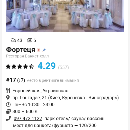
43
6
Фортеця
Ресторан Банкет-холл
4.29
(557)
#17
(↓7)
место в рейтинге внимания
Европейская
,
Украинская
пр. Гонгадзе, 21
(Киев, Куреневка - Виноградарь)
Пн–Вс 10:30 - 23:00
300 – 600 ₴
097 472 1122
парк-отель/ сауна/ бассейн
мест для банкета/фуршета — 120/200