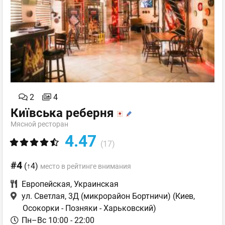
2
4
Київська реберня
Мясной ресторан
4.47
(17)
#4
(↑4)
место в рейтинге внимания
Европейская
,
Украинская
ул. Светлая, 3Д (микрорайон Бортничи)
(Киев,
Осокорки - Позняки - Харьковский)
Пн–Вс 10:00 - 22:00