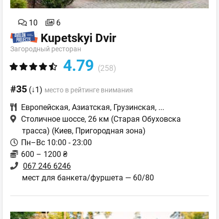
10
6
Kupetskyi Dvir
Загородный ресторан
4.79
(258)
#35
(↓1)
место в рейтинге внимания
Европейская
,
Азиатская
,
Грузинская
,
...
Столичное шоссе, 26 км (Старая Обуховска
трасса)
(Киев, Пригородная зона)
Пн–Вс 10:00 - 23:00
600 – 1200 ₴
067 246 6246
мест для банкета/фуршета — 60/80