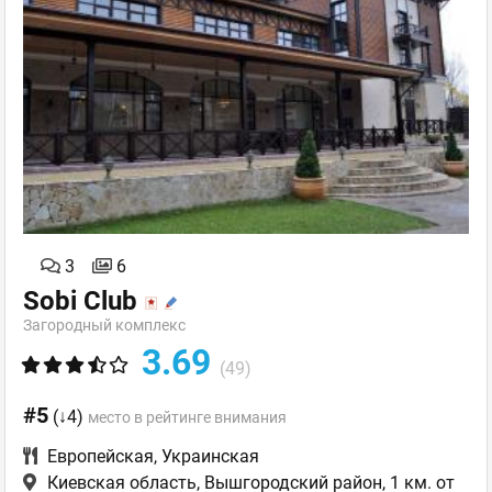
3
6
Sobi Club
Загородный комплекс
3.69
(49)
#5
(↓4)
место в рейтинге внимания
Европейская
,
Украинская
Киевская область, Вышгородский район, 1 км. от