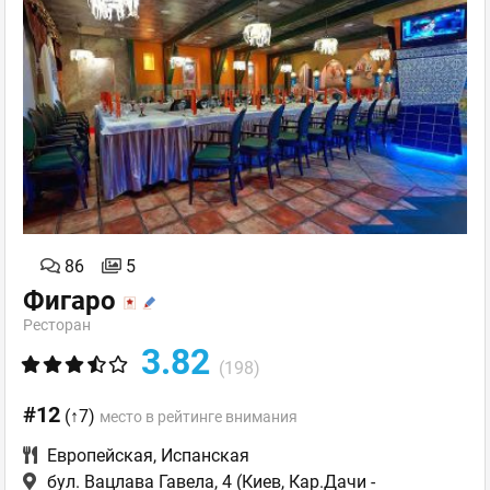
86
5
Фигаро
Ресторан
3.82
(198)
#12
(↑7)
место в рейтинге внимания
Европейская
,
Испанская
бул. Вацлава Гавела, 4
(Киев, Кар.Дачи -