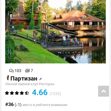
103
7
Партизан
Лесной пивной клуб Ресторан
4.66
(1335)
#36
(↓1)
место в рейтинге внимания