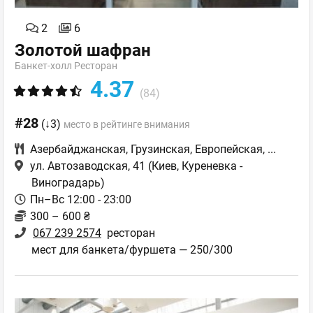
2
6
Золотой шафран
Банкет-холл Ресторан
4.37
(84)
#28
(↓3)
место в рейтинге внимания
Азербайджанская
,
Грузинская
,
Европейская
,
...
ул. Автозаводская, 41
(Киев, Куреневка -
Виноградарь)
Пн–Вс 12:00 - 23:00
300 – 600 ₴
067 239 2574
ресторан
мест для банкета/фуршета — 250/300