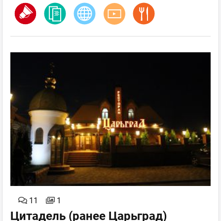
11
1
Цитадель (ранее Царьград)