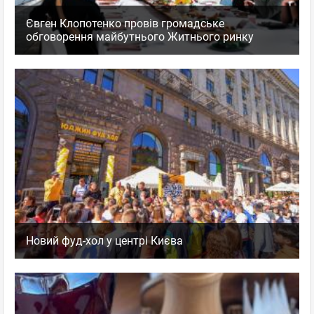
Євген Клопотенко провів громадське
обговорення майбутнього Житнього ринку
Новий фуд-хол у центрі Києва