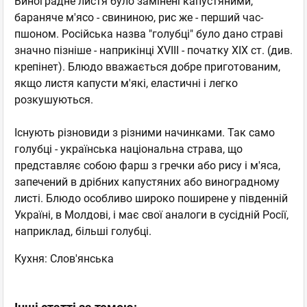
Виноградне листя було замінені капустяними,
бараняче м'ясо - свининою, рис же - перший час-
пшоном. Російська назва "голубці" було дано страві
значно пізніше - наприкінці XVIII - початку XIX ст. (див.
крепінет). Блюдо вважається добре приготованим,
якщо листя капусти м'які, еластичні і легко
розкушуються.
Існують різновиди з різними начинками. Так само
голубці - українська національна страва, що
представляє собою фарш з гречки або рису і м'яса,
запечений в дрібних капустяних або виноградному
листі. Блюдо особливо широко поширене у південній
Україні, в Молдові, і має свої аналоги в сусідній Росії,
наприклад, більші голубці.
Кухня: Слов'янська