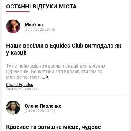
ОСТАННІ ВІДГУКИ МІСТА
Мар'яна
[31.07.2026 23:45]
Наше весілля в Equides Club виглядало як
у казці!
Тут є неймовірно красиві локаціі для виїзних
церемоній. Бенкетний зал вразив стилем та
місткістю: гості
...
Chalet Equides
Заміський ресторан
Олена Павленко
[30.06.2026 23:11]
Красиве та затишне місце, чудове