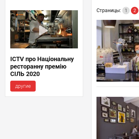
Страницы:
1
2
ICTV про Національну
ресторанну премію
СІЛЬ 2020
другие