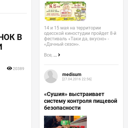
14 и 15 мая на территории
одесской киностудии пройдет 8-й
НОК В
фестиваль «Таки да, вкусно» -
«Дачный сезон».
И
Все,
...
20389
medisum
[27.04.2016 22:56]
«Сушия» выстраивает
систему контроля пищевой
безопасности