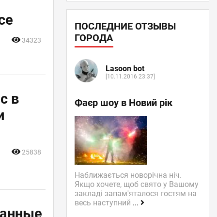
се
ПОСЛЕДНИЕ ОТЗЫВЫ
ГОРОДА
34323
Lasoon bot
[10.11.2016 23:37]
с в
Фаєр шоу в Новий рік
и
25838
Наближається новорічна ніч.
Якщо хочете, щоб свято у Вашому
закладі запам'яталося гостям на
весь наступний
...
ранные