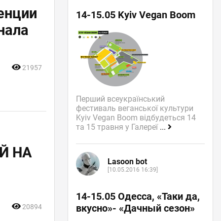
енции
14-15.05 Kyiv Vegan Boom
нала
ы
21957
Перший всеукраїнський
фестиваль веганської культури
Kyiv Vegan Boom відбудеться 14
та 15 травня у Галереї
...
Й НА
Lasoon bot
[10.05.2016 16:39]
14-15.05 Одесса, «Таки да,
вкусно»- «Дачный сезон»
20894