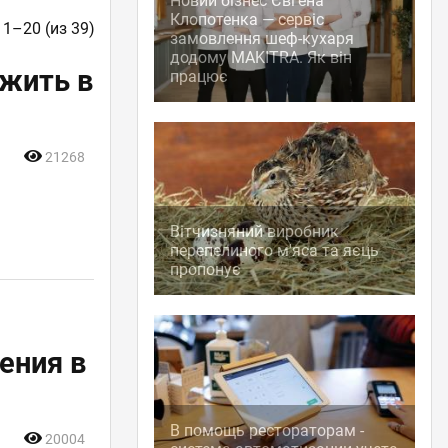
Новий бізнес Євгена
Клопотенка — сервіс
 1–20 (из 39)
замовлення шеф-кухаря
додому MAKITRA. Як він
жить в
працює
21268
Вітчизняний виробник
перепелиного м'яса та яєць
пропонує
ения в
В помощь рестораторам -
20004