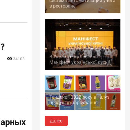
система автоматизации учета
в ресторане
м?
В Україні проголосили
34103
Маніфест української кухні!
Тенденції 2022 року в галузі
продуктів харчування
нарных
далее