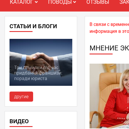
КАТАЛОГ
ПОВОДЫ
ОТЗЫВЫ
ЗА
В связи с времен
СТАТЬИ И БЛОГИ
информация в это
МНЕНИЕ ЭК
Три помилки під час
придбання франшизи:
поради юриста
другие
ВИДЕО