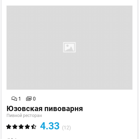
1
0
Юзовская пивоварня
Пивной ресторан
4.33
(12)