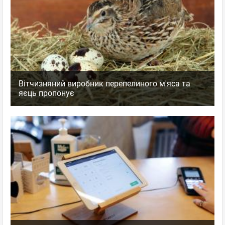
Вітчизняний виробник перепелиного м'яса та
яєць пропонує