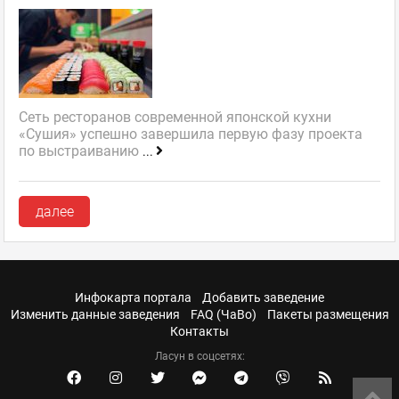
Сеть ресторанов современной японской кухни
«Сушия» успешно завершила первую фазу проекта
по выстраиванию
...
далее
Инфокарта портала
Добавить заведение
Изменить данные заведения
FAQ (ЧаВо)
Пакеты размещения
Контакты
Ласун в соцсетях: