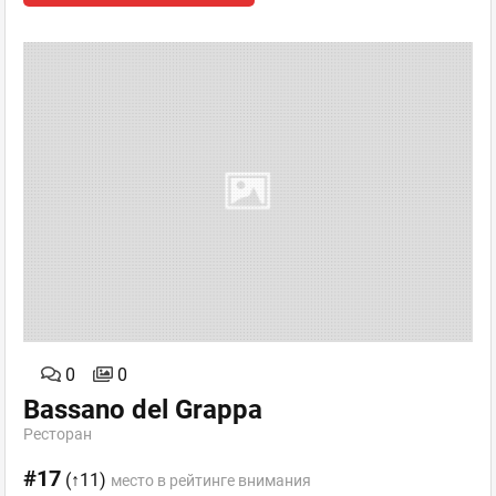
0
0
Bassano del Grappa
Ресторан
#17
(↑11)
место в рейтинге внимания