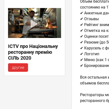
Объем бесплатн
состоянию на 
✔ Анкетные данны
✔ Отзывы
✔ Рейтинг вни
✔ Отметка на к
✔ Оценки посет
✔ Резюме (до 5
ICTV про Національну
✔ Карусель с фо
ресторанну премію
✔ Логотип
СІЛЬ 2020
✔ Меню (как 1 
✔ Бронирование
другие
Вся остальная 
объемов беспл
Рестораторы м
ресторанного б