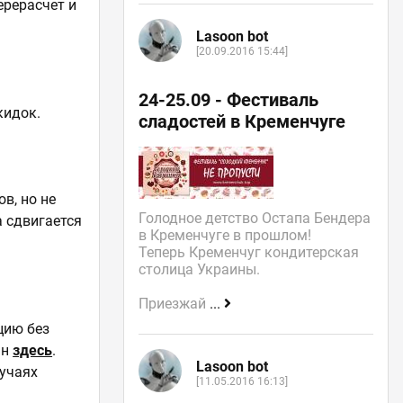
ерерасчет и
Lasoon bot
[20.09.2016 15:44]
24-25.09 - Фестиваль
кидок.
сладостей в Кременчуге
в, но не
Голодное детство Остапа Бендера
а сдвигается
в Кременчуге в прошлом!
Теперь Кременчуг кондитерская
столица Украины.
Приезжай
...
цию без
ан
здесь
.
Lasoon bot
лучаях
[11.05.2016 16:13]