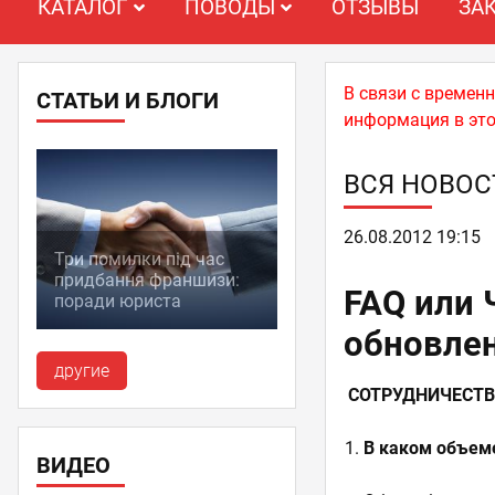
КАТАЛОГ
ПОВОДЫ
ОТЗЫВЫ
ЗА
В связи с времен
СТАТЬИ И БЛОГИ
информация в это
ВСЯ НОВОС
26.08.2012 19:15
Три помилки під час
придбання франшизи:
FAQ или 
поради юриста
обновлен
другие
СОТРУДНИЧЕСТВ
В каком объем
ВИДЕО