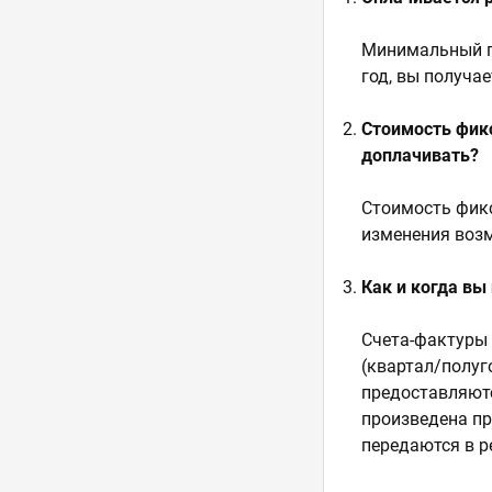
Минимальный пе
год, вы получа
Стоимость фикс
доплачивать?
Стоимость фикс
изменения возм
Как и когда в
Счета-фактуры 
(квартал/полуг
предоставляютс
произведена пр
передаются в р