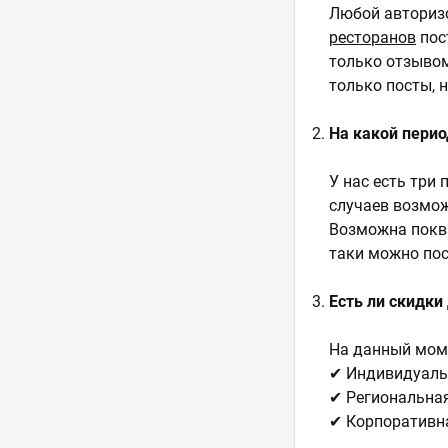
Любой авториз
ресторанов
пос
только отзывом
только посты, 
На какой пери
У нас есть три 
случаев возмож
Возможна покв
таки можно по
Есть ли скидки
На данный моме
✔ Индивидуаль
✔ Региональная
✔ Корпоративна