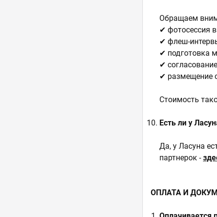
Обращаем вним
✔ фотосессия в
✔ флеш-интерв
✔ подготовка м
✔ согласование
✔ размещение с
Стоимость тако
Есть ли у Ласу
Да, у Ласуна е
партнерок -
зде
ОПЛАТА И ДОКУ
Оплачивается р