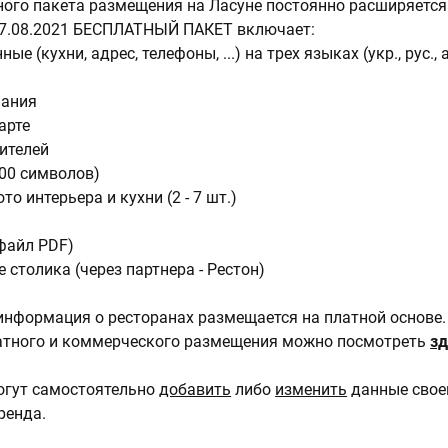
ого пакета размещения на Ласуне постоянно расширяется
17.08.2021 БЕСПЛАТНЫЙ ПАКЕТ включает:
е (кухни, адрес, телефоны, ...) на трех языках (укр., рус., 
мания
арте
ителей
00 символов)
то интерьера и кухни (2 - 7 шт.)
файл PDF)
 столика (через партнера - Рестон)
информация о ресторанах размещается на платной основе.
атного и коммерческого размещения можно посмотреть
зд
огут самостоятельно
добавить
либо
изменить
данные свое
ренда.