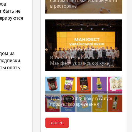
система автоматизации учета
вов
в ресторане
т быть не
дерируются
ждом из
В Україні проголосили
подписки.
Маніфест української кухні!
ты опять-
Тенденції 2022 року в галузі
продуктів харчування
далее