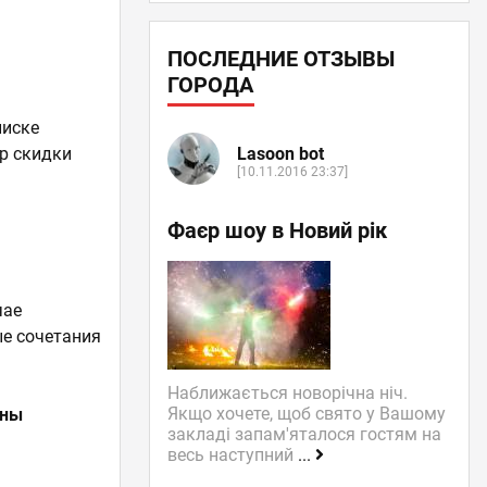
ПОСЛЕДНИЕ ОТЗЫВЫ
ГОРОДА
писке
Lasoon bot
ер скидки
[10.11.2016 23:37]
м
Фаєр шоу в Новий рік
чае
ые сочетания
Наближається новорічна ніч.
Якщо хочете, щоб свято у Вашому
жны
закладі запам'яталося гостям на
весь наступний
...