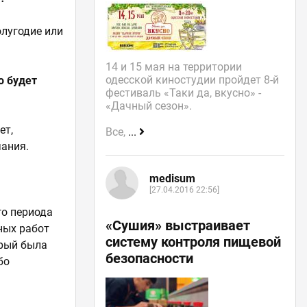
олугодие или
14 и 15 мая на территории
одесской киностудии пройдет 8-й
о будет
фестиваль «Таки да, вкусно» -
«Дачный сезон».
ет,
Все,
...
ания.
medisum
[27.04.2016 22:56]
го периода
«Сушия» выстраивает
ных работ
систему контроля пищевой
орый была
безопасности
бо