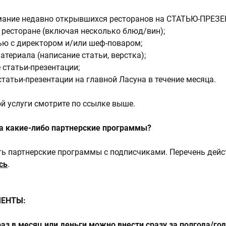
ание недавно открывшихся ресторанов на СТАТЬЮ-ПРЕЗ
 ресторане (включая несколько блюд/вин);
ью с директором и/или шеф-поваром;
атериала (написание статьи, верстка);
 статьи-презентации;
татьи-презентации на главной Ласуна в течение месяца.
й услуги смотрите по ссылке выше.
на какие-либо партнерские программы?
сть партнерские программы с подписчиками. Перечень дей
сь
.
МЕНТЫ:
аз в месяц или деньги можно внести сразу за полгода/год