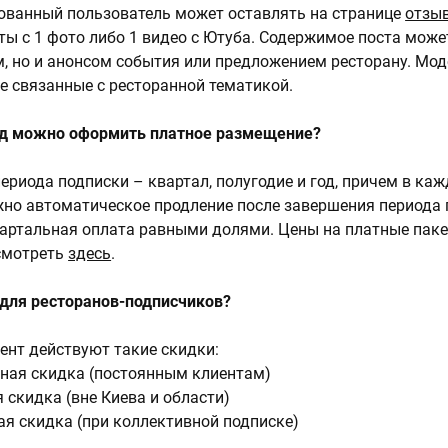
ованный пользователь может оставлять на странице
отзы
ты с 1 фото либо 1 видео с Ютуба. Содержимое поста може
, но и анонсом события или предложением ресторану. Мо
не связанные с ресторанной тематикой.
од можно оформить платное размещение?
периода подписки – квартал, полугодие и год, причем в ка
но автоматическое продление после завершения периода 
артальная оплата равными долями. Цены на платные паке
смотреть
здесь
.
 для ресторанов-подписчиков?
нт действуют такие скидки:
ная скидка (постоянным клиентам)
 скидка (вне Киева и области)
я скидка (при коллективной подписке)