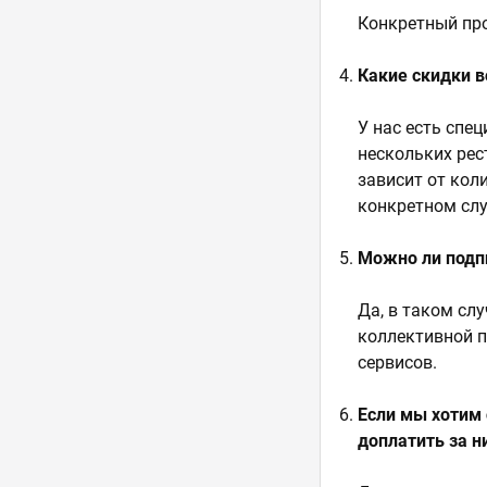
Конкретный про
Какие скидки 
У нас есть спе
нескольких рес
зависит от кол
конкретном слу
Можно ли подпи
Да, в таком сл
коллективной п
сервисов.
Если мы хотим
доплатить за н