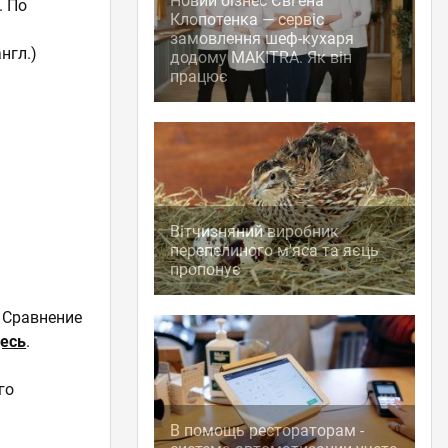
Новий бізнес Євгена
. По
Клопотенка — сервіс
замовлення шеф-кухаря
англ.)
додому MAKITRA. Як він
працює
Вітчизняний виробник
перепелиного м'яса та яєць
пропонує
 Сравнение
есь
.
го
В помощь рестораторам -