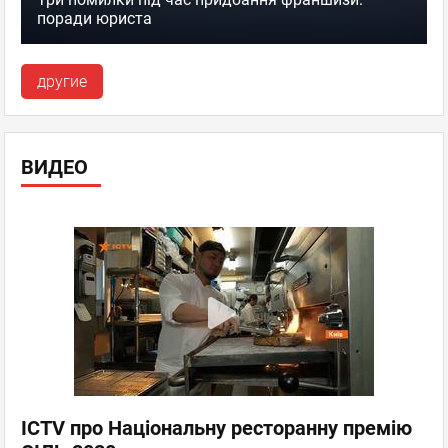
поради юриста
другие
ВИДЕО
ICTV про Національну ресторанну премію