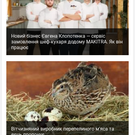
Новий бізнес Євгена Клопотенка — сервіс
замовлення шеф-кухаря додому MAKITRA. Як він
працює
Вітчизняний виробник перепелиного м'яса та
яєць пропонує