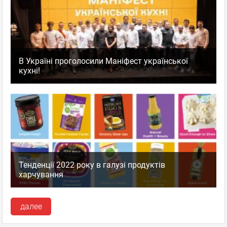
В Україні проголосили Маніфест української
кухні!
Тенденції 2022 року в галузі продуктів
харчування
далее