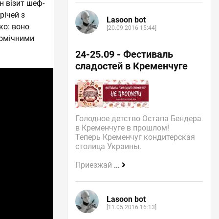
н візит шеф-
річей з
Lasoon bot
ко: воно
[20.09.2016 15:44]
номічними
24-25.09 - Фестиваль
сладостей в Кременчуге
Голодное детство Остапа Бендера
в Кременчуге в прошлом!
Теперь Кременчуг кондитерская
столица Украины.
Приезжай
...
Lasoon bot
[11.05.2016 16:13]