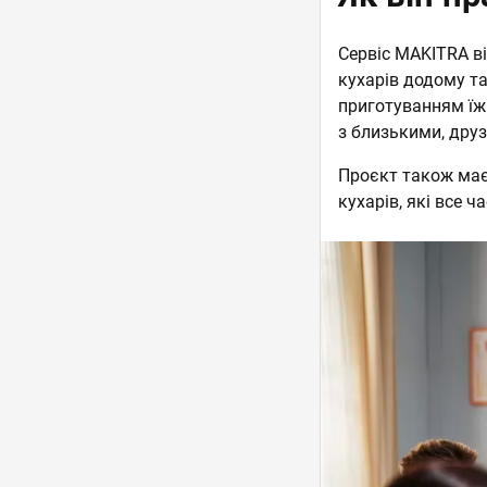
Сервіс MAKITRA в
кухарів додому та
приготуванням їжі
з близькими, друз
Проєкт також має 
кухарів, які все 