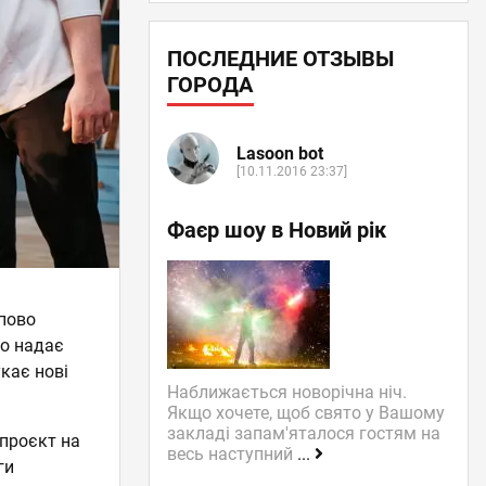
ПОСЛЕДНИЕ ОТЗЫВЫ
ГОРОДА
Lasoon bot
[10.11.2016 23:37]
Фаєр шоу в Новий рік
упово
то надає
кає нові
Наближається новорічна ніч.
Якщо хочете, щоб свято у Вашому
закладі запам'яталося гостям на
 проєкт на
весь наступний
...
ги