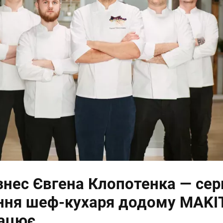
знес Євгена Клопотенка — сер
ння шеф-кухаря додому MAKI
рацює