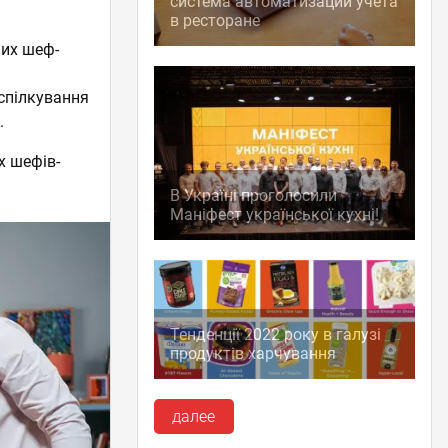
система автоматизации учета
в ресторане
них шеф-
 спілкування
.
х шефів-
В Україні проголосили
Маніфест української кухні!
Тенденції 2022 року в галузі
продуктів харчування
далее