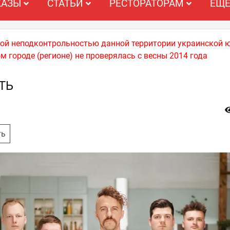
КАЗЫ
СТАТЬИ
РЕСТОРАТОРАМ
ЕЩ
ной неподконтрольностью данной территории украинской 
м городе (регионе) не проверялась с весны 2014 года
ТЬ
ть