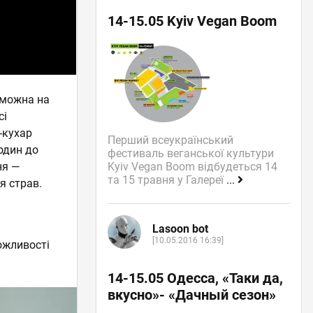
14-15.05 Kyiv Vegan Boom
 можна на
сі
-кухар
Перший всеукраїнський
один до
фестиваль веганської культури
ня —
Kyiv Vegan Boom відбудеться 14
та 15 травня у Галереї
...
я страв.
Lasoon bot
[10.05.2016 16:39]
ожливості
14-15.05 Одесса, «Таки да,
вкусно»- «Дачный сезон»