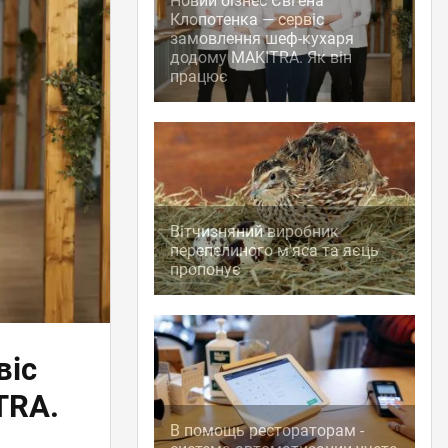
Новий бізнес Євгена
Клопотенка — сервіс
замовлення шеф-кухаря
додому MAKITRA. Як він
працює
Вітчизняний виробник
перепелиного м'яса та яєць
пропонує
віс
TRA.
В помощь рестораторам -