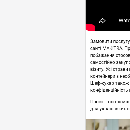
Замовити послугу
сайті MAKITRA. П
побажання стосов
самостійно закупо
візиту. Усі страв
контейнери з необ
Шеф-кухар також б
конфіденційність 
Проєкт також має
для українських 