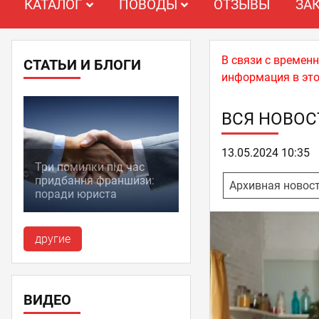
КАТАЛОГ
ПОВОДЫ
ОТЗЫВЫ
ЗА
В связи с времен
СТАТЬИ И БЛОГИ
информация в это
ВСЯ НОВОС
13.05.2024 10:35
Три помилки під час
придбання франшизи:
Архивная новос
поради юриста
другие
ВИДЕО