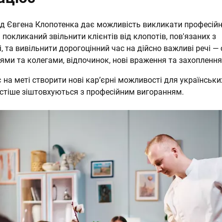
ід Євгена Клопотенка дає можливість викликати професій
 покликаний звільнити клієнтів від клопотів, пов'язаних з
, та вивільнити дорогоцінний час на дійсно важливі речі —
ями та колегами, відпочинок, нові враження та захоплення
на меті створити нові кар’єрні можливості для українськи
частіше зіштовхуються з професійним вигоранням.