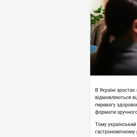
В Україні зростає
відмовляються від
перевагу здоровом
формати зручного
Тому український
гастрономічному