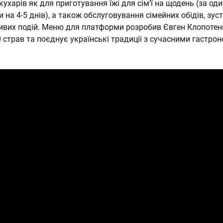
ухарів як для приготування їжі для сім’ї на щодень (за оди
 на 4-5 днів), а також обслуговування сімейних обідів, зуст
ивих подій. Меню для платформи розробив Євген Клопотен
 страв та поєднує українські традиції з сучасними гастро