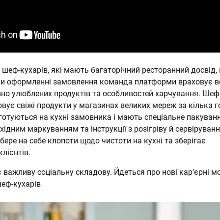
 шеф-кухарів, які мають багаторічний ресторанний досвід,
ри оформленні замовлення команда платформи враховує в
но улюблених продуктів та особливостей харчування. Шеф
вує свіжі продукти у магазинах великих мереж за кілька г
и готуються на кухні замовника і мають спеціальне пакуван
хідним маркуванням та інструкції з розігріву й сервіруванн
ере на себе клопоти щодо чистоти на кухні та зберігає
клієнтів.
 важливу соціальну складову. Йдеться про нові кар’єрні м
шеф-кухарів