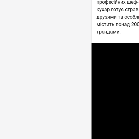
професійних шеф-к
кухар готує страви
друзями та особл
містить понад 200
трендами.