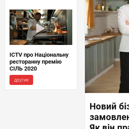
ICTV про Національну
ресторанну премію
СІЛЬ 2020
другие
Новий бі
замовле
Як він п