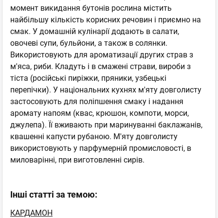
момент викидання бутонів рослина містить
найбільшу кількість корисних речовин і приємно на
смак. У домашній кулінарії додають в салати,
овочеві супи, бульйони, а також в солянки.
Використовують для ароматизації других страв з
м'яса, риби. Кладуть і в смажені страви, вироби з
тіста (російські пиріжки, пряники, узбецькі
перепічки). У національних кухнях м'яту довголисту
застосовують для поліпшення смаку і надання
аромату напоям (квас, крюшон, компоти, морси,
джулепа). Її вживають при маринуванні баклажанів,
квашенні капусти рубаною. М'яту довголисту
використовують у парфумерній промисловості, в
миловарінні, при виготовленні сирів.
Інші статті за темою:
КАРДАМОН