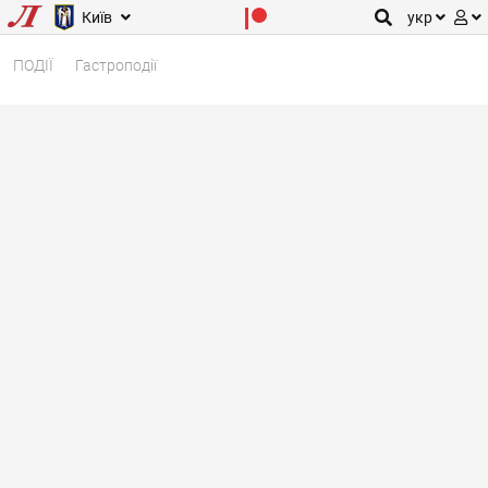
Київ
укр
ПОДІЇ
Гастроподії