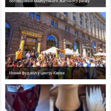
обговорення майбутнього Житнього ринку
Новий фуд-хол у центрі Києва