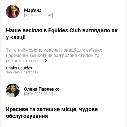
Мар'яна
[31.07.2026 23:45]
Наше весілля в Equides Club виглядало як
у казці!
Тут є неймовірно красиві локаціі для виїзних
церемоній. Бенкетний зал вразив стилем та
місткістю: гості
...
Chalet Equides
Заміський ресторан
Олена Павленко
[30.06.2026 23:11]
Красиве та затишне місце, чудове
обслуговування