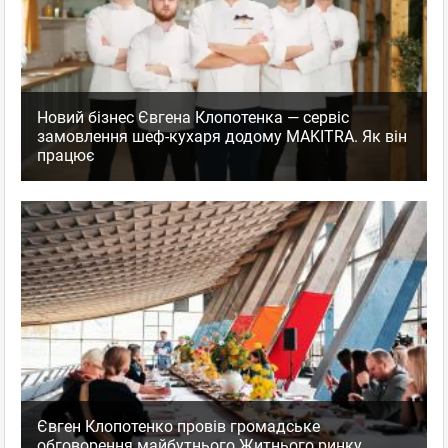
Новий бізнес Євгена Клопотенка — сервіс
замовлення шеф-кухаря додому MAKITRA. Як він
працює
Євген Клопотенко провів громадське
обговорення майбутнього Житнього ринку