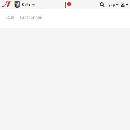
Київ
укр
ПОДІЇ
Гастроподії