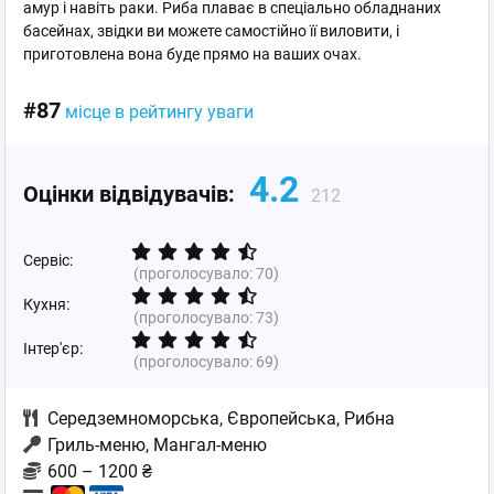
амур і навіть раки. Риба плаває в спеціально обладнаних
басейнах, звідки ви можете самостійно її виловити, і
приготовлена вона буде прямо на ваших очах.
#87
місце в рейтингу уваги
4.2
Оцінки відвідувачів:
212
Сервіс:
(проголосувало:
70
)
Кухня:
(проголосувало:
73
)
Інтер'єр:
(проголосувало:
69
)
Середземноморська
,
Європейська
,
Рибна
Гриль-меню, Мангал-меню
600 – 1200 ₴