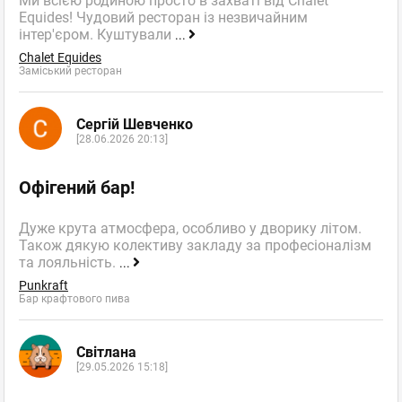
Ми всією родиною просто в захваті від Chalet
Equides! Чудовий ресторан із незвичайним
інтер'єром. Куштували
...
Chalet Equides
Заміський ресторан
Сергій Шевченко
[28.06.2026 20:13]
Офігений бар!
Дуже крута атмосфера, особливо у дворику літом.
Також дякую колективу закладу за професіоналізм
та лояльність.
...
Punkraft
Бар крафтового пива
Світлана
[29.05.2026 15:18]