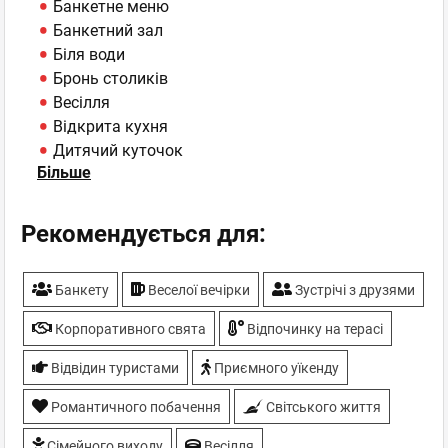
Банкетне меню
Банкетний зал
Біля води
Бронь столиків
Весілля
Відкрита кухня
Дитячий куточок
Більше
Екологічно чисті продукти
Камін
Літній майданчик
Рекомендується для:
Майстер-класи
Паркування - під охороною
Банкету
Веселої вечірки
Зустрічі з друзями
ТБ-плазми
Корпоративного свята
Відпочинку на терасі
Відвідин туристами
Приємного уїкенду
Романтичного побачення
Світського життя
Сімейного виходу
Весілля