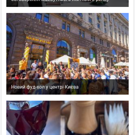
Новий фуд-хол у центрі Києва