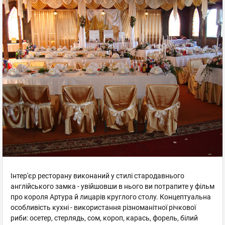
Інтер'єр ресторану виконаний у стилі стародавнього
англійського замка - увійшовши в нього ви потрапите у фільм
про короля Артура й лицарів круглого столу. Концептуальна
особливість кухні - використання різноманітної річкової
риби: осетер, стерлядь, сом, короп, карась, форель, білий