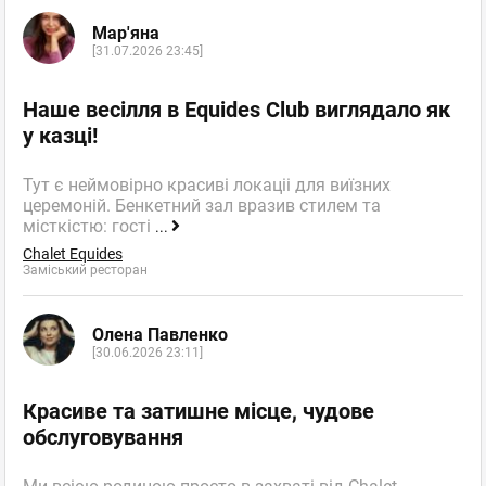
Мар'яна
[31.07.2026 23:45]
Наше весілля в Equides Club виглядало як
у казці!
Тут є неймовірно красиві локаціі для виїзних
церемоній. Бенкетний зал вразив стилем та
місткістю: гості
...
Chalet Equides
Заміський ресторан
Олена Павленко
[30.06.2026 23:11]
Красиве та затишне місце, чудове
обслуговування