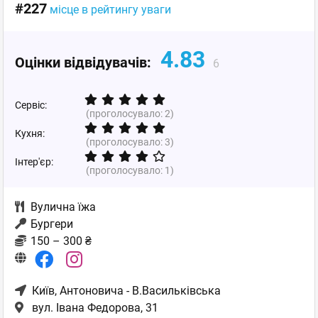
#227
місце в рейтингу уваги
4.83
Оцінки відвідувачів:
6
Сервіс:
(проголосувало:
2
)
Кухня:
(проголосувало:
3
)
Інтер'єр:
(проголосувало:
1
)
Вулична їжа
Бургери
150 – 300 ₴
Київ
, Антоновича - В.Васильківська
вул. Івана Федорова, 31