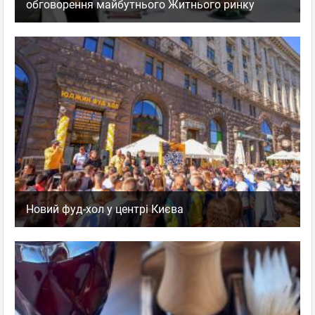
обговорення майбутнього Житнього ринку
Новий фуд-хол у центрі Києва