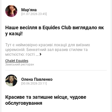
Мар'яна
[31.07.2026 23:45]
Наше весілля в Equides Club виглядало як
у казці!
Тут є неймовірно красиві локаціі для виїзних
церемоній. Бенкетний зал вразив стилем та
місткістю: гості
...
Chalet Equides
Заміський ресторан
Олена Павленко
[30.06.2026 23:11]
Красиве та затишне місце, чудове
обслуговування