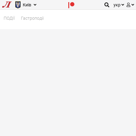
Київ
укр
ПОДІЇ
Гастроподії