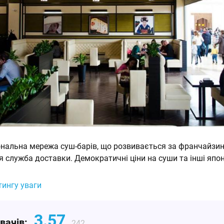
іональна мережа суш-барів, що розвивається за франчайзи
 служба доставки. Демократичні ціни на суши та інші япон
тингу уваги
3.57
увачів:
242