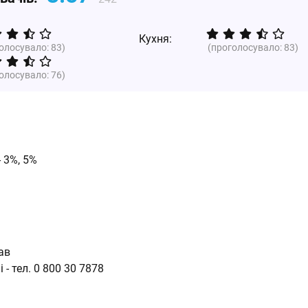
Кухня:
голосувало:
83
)
(проголосувало:
83
)
голосувало:
76
)
- 3%, 5%
ав
 - тел. 0 800 30 7878