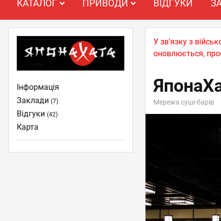
КАТАЛОГ
ПРИВОДИ
ВІДГУКИ
З
У зв'язку з війс
оновлюється, про
ЯпонаХ
Інформація
Заклади
(7)
Мережа суші-барів
Відгуки
(42)
Карта