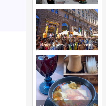
Новий фуд-хол у центрі Києва