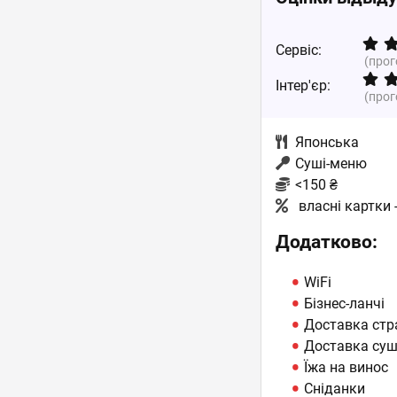
Сервіс:
(про
Інтер'єр:
(про
Японська
Суші-меню
<150 ₴
власні картки 
Додатково:
WiFi
Бізнес-ланчі
Доставка стр
Доставка суші
Їжа на винос
Сніданки