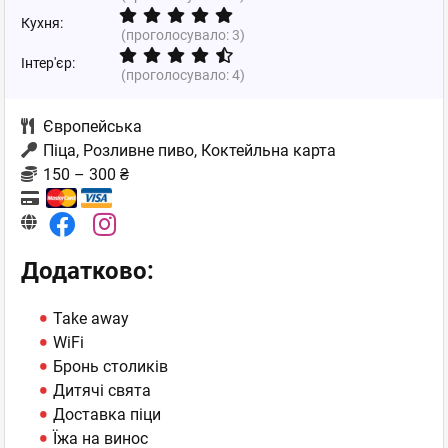
Кухня:
(проголосувало:
3
)
Інтер'єр:
(проголосувало:
4
)
Європейська
Піца, Розливне пиво, Коктейльна карта
150 – 300 ₴
Додатково:
Take away
WiFi
Бронь столиків
Дитячі свята
Доставка піци
Їжа на винос