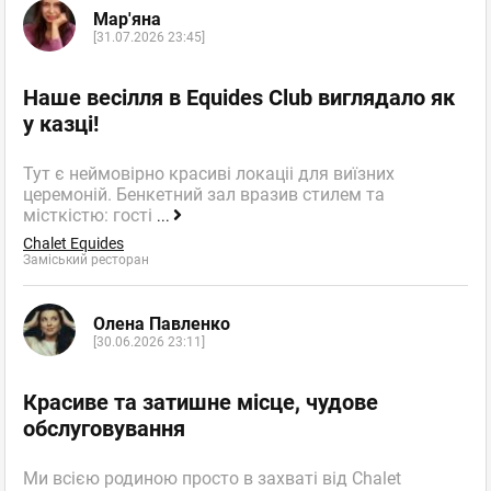
Мар'яна
[31.07.2026 23:45]
Наше весілля в Equides Club виглядало як
у казці!
Тут є неймовірно красиві локаціі для виїзних
церемоній. Бенкетний зал вразив стилем та
місткістю: гості
...
Chalet Equides
Заміський ресторан
Олена Павленко
[30.06.2026 23:11]
Красиве та затишне місце, чудове
обслуговування
Ми всією родиною просто в захваті від Chalet