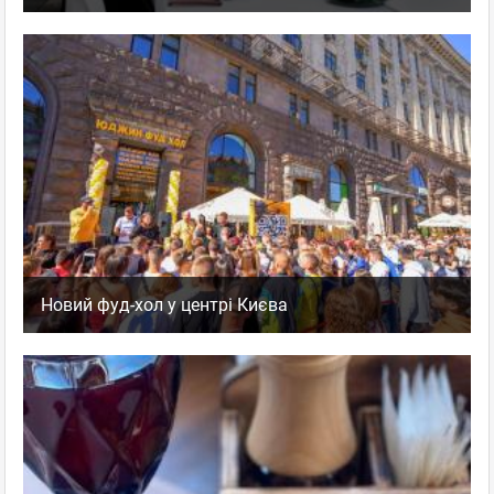
Новий фуд-хол у центрі Києва