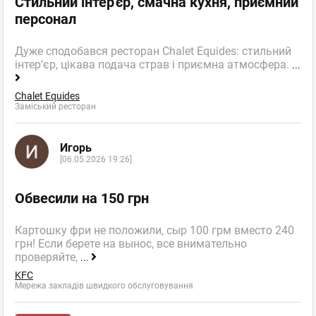
Стильний інтер'єр, смачна кухня, приємний
персонал
Дуже сподобався ресторан Chalet Equides: стильний
інтер’єр, цікава подача страв і приємна атмосфера.
...
Chalet Equides
Заміський ресторан
Игорь
[06.05.2026 19:26]
Обвесили на 150 грн
Картошку фри не положили, сыр 100 грм вместо 240
грн! Если берете на вынос, все внимательно
проверяйте,
...
KFC
Мережа закладів швидкого обслуговування