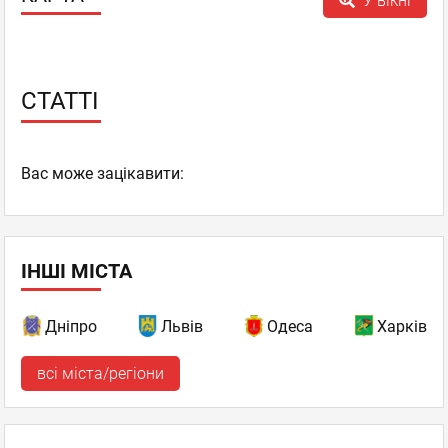
У вікні
СТАТТІ
Вас може зацікавити:
ІНШІ МІСТА
Дніпро
Львів
Одеса
Харків
всі міста/регіони