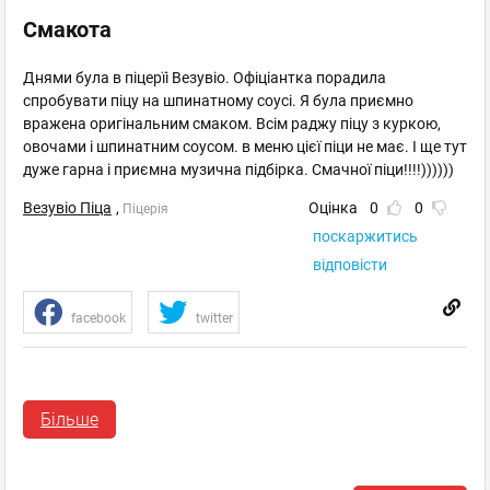
Смакота
Днями була в піцерїі Везувіо. Офіціантка порадила
спробувати піцу на шпинатному соусі. Я була приємно
вражена оригінальним смаком. Всім раджу піцу з куркою,
овочами і шпинатним соусом. в меню цієї піци не має. І ще тут
дуже гарна і приємна музична підбірка. Смачної піци!!!!))))))
Везувіо Піца
,
Оцінка
0
0
Піцерія
поскаржитись
відповісти
facebook
twitter
ВВ
Більше
Гість
04.12.2010 21:30