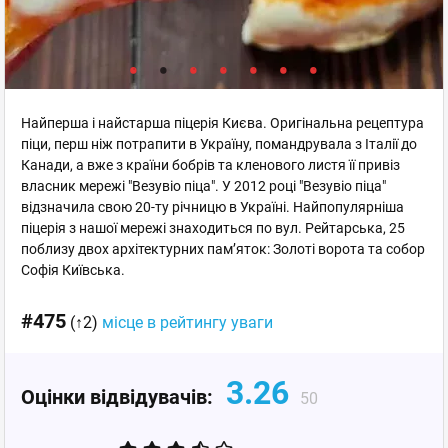
Найперша і найстарша піцерія Києва. Оригінальна рецептура
піци, перш ніж потрапити в Україну, помандрувала з Італії до
Канади, а вже з країни бобрів та кленового листя її привіз
власник мережі "Везувіо піца". У 2012 році "Везувіо піца"
відзначила свою 20-ту річницю в Україні. Найпопулярніша
піцерія з нашої мережі знаходиться по вул. Рейтарська, 25
поблизу двох архітектурних пам’яток: Золоті ворота та собор
Софія Київська.
#475
(↑2)
місце в рейтингу уваги
3.26
Оцінки відвідувачів:
50