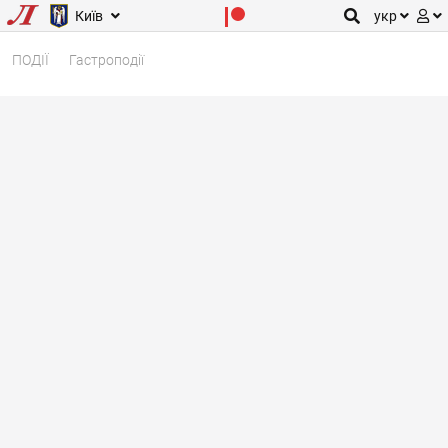
Київ
укр
ПОДІЇ
Гастроподії