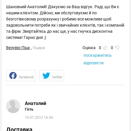
Шановний Анатолий! Дякуємо за Ваш відгук. Раді, що Ви є
нашим клієнтом. Дійсно, ми обслуговуємо й по
безготівковому розрахунку і робимо все можливе щоб
задовольнити потреби як і звичайних клієнтів, так і компаній
та фірм. Звертайтесь до нас ще, у нас гнучка дисконтна
система! Гарно дня ;)
Везувіо Піца
,
Оцінка
0
0
Піцерія
поскаржитись
відповісти
facebook
twitter
Анатолий
Гість
10.07.2012 16:34
Доставка