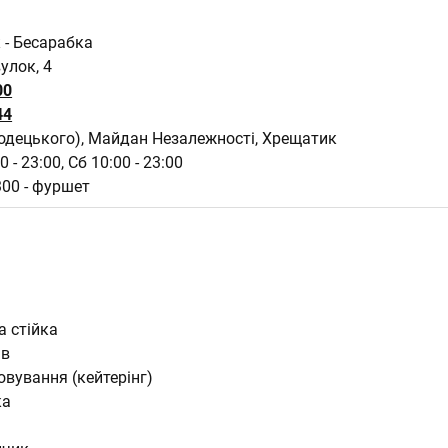
 - Бесарабка
улок, 4
00
44
одецького), Майдан Незалежності, Хрещатик
0 - 23:00,
Сб 10:00 - 23:00
300 - фуршет
а стійка
ів
овування (кейтерінг)
ка