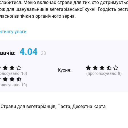
лабитися. Меню включає страви для тих, хто дотримуєть
ож для шанувальників вегетаріанської кухні. Гордість рес
ласної випічки з органічного зерна.
йтингу уваги
4.04
увачів:
28
Кухня:
голосувало:
10
)
(проголосувало:
8
)
голосувало:
10
)
Страви для вегетаріанців, Паста, Десертна карта