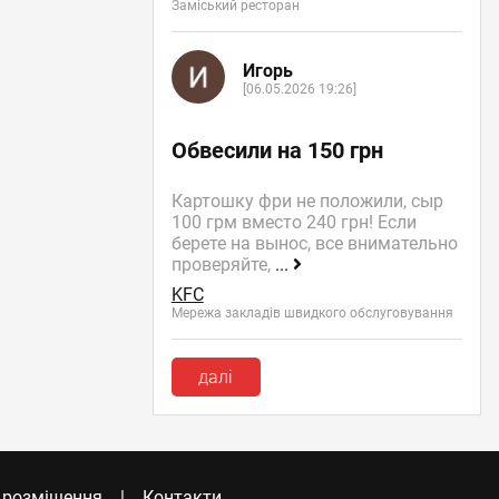
Заміський ресторан
Игорь
[06.05.2026 19:26]
Обвесили на 150 грн
Картошку фри не положили, сыр
100 грм вместо 240 грн! Если
берете на вынос, все внимательно
проверяйте,
...
KFC
Мережа закладів швидкого обслуговування
далі
 розміщення
Контакти