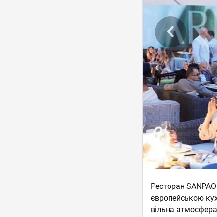
Ресторан SANPAOL
європейською кухн
вільна атмосфера,