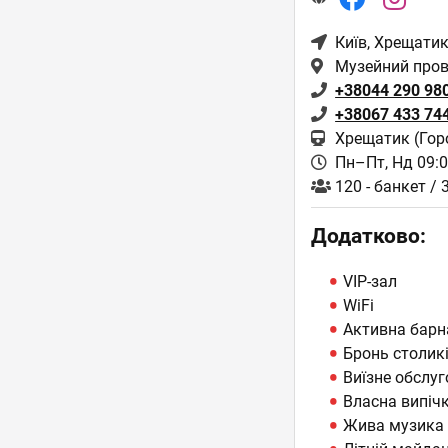
Київ
, Хрещатик
Музейний пров
+38044 290 98
+38067 433 74
Хрещатик (Гор
Пн–Пт, Нд 09:0
120 - банкет / 
Додатково:
VIP-зал
WiFi
Активна барн
Бронь столик
Виїзне обслуг
Власна випіч
Жива музика