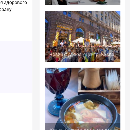
ся здорового
торану
Новий фуд-хол у центрі Києва