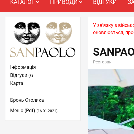
КАТАЛОГ
ПРИВОДИ
ВІДГУКИ
З
У зв'язку з війс
оновлюється, про
SANPA
Ресторан
Інформація
Відгуки
(3)
Карта
Бронь Столика
Меню (pdf)
(16.01.2021)