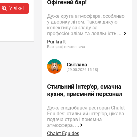
Офігений бар!
У вікні
Дуже крута атмосфера, особливо
у дворику літом. Також дякую
колективу закладу за
професіоналізм та лояльність.
...
Punkraft
Бар крафтового пива
Світлана
[29.05.2026 15:18]
Стильний інтер'єр, смачна
кухня, приємний персонал
Дуже сподобався ресторан Chalet
Equides: стильний інтер’єр, цікава
подача страв і приємна
атмосфера.
...
Chalet Equides