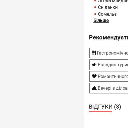
Літній майда
Сніданки
Сомельє
Більше
ТБ-плазми
Шоу-програм
Рекомендуєть
Гастрономічно
Відвідин тур
Романтичного
Вечері з діло
ВІДГУКИ (3)