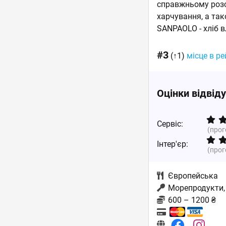
справжньому розс
харчування, а так
SANPAOLO - хліб в
#3
(↑1)
місце в ре
Оцінки відвід
Сервіс:
(про
Інтер'єр:
(про
Європейська
Морепродукти, 
600 – 1200 ₴