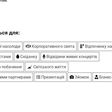
нчик
ма
ся для:
ї насолоди
Корпоративного свята
Відпочинку на
истами
Сніданку
Відвідини живих концертів
 побачення
Світського життя
вими партнерами
Презентацій
Зйомок
Бізнес