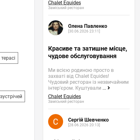
Chalet Equides
Заміський ресторан
Олена Павленко
[30.06.2026 23:11]
Красиве та затишне місце,
чудове обслуговування
 терасі
Ми всією родиною просто в
захваті від Chalet Equides!
Чудовий ресторан із незвичайним
інтер'єром. Куштували
...
Chalet Equides
-зустрічей
Заміський ресторан
Сергій Шевченко
[28.06.2026 20:13]