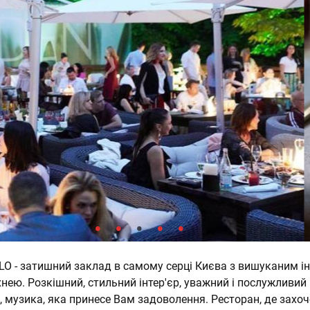
O - затишний заклад в самому серці Києва з вишуканим ін
ею. Розкішний, стильний інтер'єр, уважний і послужливий 
 музика, яка принесе Вам задоволення. Ресторан, де захоч