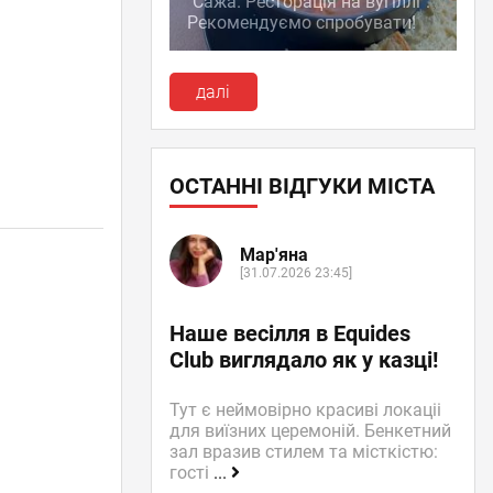
"Сажа. Ресторація на вугіллі":
Рекомендуємо спробувати!
далі
ОСТАННІ ВІДГУКИ МІСТА
Мар'яна
[31.07.2026 23:45]
Наше весілля в Equides
Club виглядало як у казці!
Тут є неймовірно красиві локаціі
для виїзних церемоній. Бенкетний
зал вразив стилем та місткістю:
гості
...