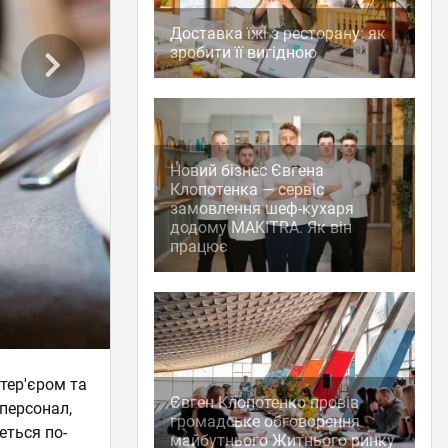
Доставка їжі з ресторану: як
зробити її вигідною
Новий бізнес Євгена
Клопотенка — сервіс
замовлення шеф-кухаря
додому MAKITRA. Як він
працює
тер'єром та
Євген Клопотенко провів
персонал,
громадське обговорення
еться по-
майбутнього Житнього ринку