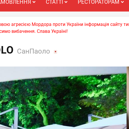
АМОВЛЕННЯ
СТАТТІ
РЕСТОРАТОРАМ
ьковою агресією Мордора проти України інформація сайту т
симо вибачення. Слава Україні!
OLO
СанПаоло