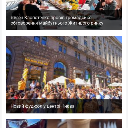
Євген Клопотенко провів громадське
обговорення майбутнього Житнього ринку
Новий фуд-хол у центрі Києва