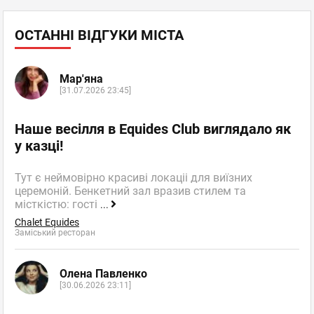
ОСТАННІ ВІДГУКИ МІСТА
Мар'яна
[31.07.2026 23:45]
Наше весілля в Equides Club виглядало як
у казці!
Тут є неймовірно красиві локаціі для виїзних
церемоній. Бенкетний зал вразив стилем та
місткістю: гості
...
Chalet Equides
Заміський ресторан
Олена Павленко
[30.06.2026 23:11]