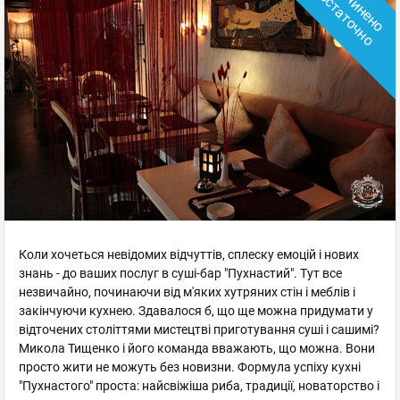
З
а
ч
и
н
е
н
о
с
т
а
т
о
ч
н
о
о
Коли хочеться невідомих відчуттів, сплеску емоцій і нових
знань - до ваших послуг в суші-бар "Пухнастий". Тут все
незвичайно, починаючи від м'яких хутряних стін і меблів і
закінчуючи кухнею. Здавалося б, що ще можна придумати у
відточених століттями мистецтві приготування суші і сашимі?
Микола Тищенко і його команда вважають, що можна. Вони
просто жити не можуть без новизни. Формула успіху кухні
"Пухнастого" проста: найсвіжіша риба, традиції, новаторство і