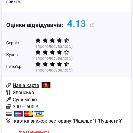
повага.
4.13
Оцінки відвідувачів:
15
Сервіс:
(проголосувало:
5
)
Кухня:
(проголосувало:
5
)
Інтер'єр:
(проголосувало:
5
)
Наша карта
Японська
Суші-меню
300 – 600 ₴
картка знижок ресторану "Рішельє" і "Пушистий"