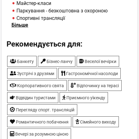
Майстер-класи
Паркування - безкоштовна з охороною
Спортивні трансляції
Більше
ТБ-плазми
Рекомендується для:
Банкету
Бiзнес-ланчу
Веселої вечірки
Зустрічі з друзями
Гастрономічної насолоди
Корпоративного свята
Відпочинку на терасі
Відвідин туристами
Приємного уїкенду
Перегляду спорт. трансляцій
Романтичного побачення
Сімейного виходу
Вечері за розумною ціною