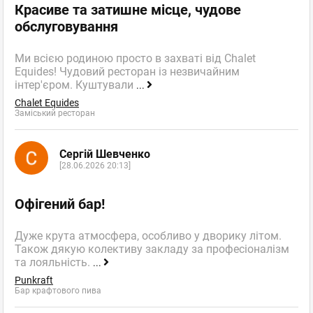
Красиве та затишне місце, чудове
обслуговування
Ми всією родиною просто в захваті від Chalet
Equides! Чудовий ресторан із незвичайним
інтер'єром. Куштували
...
Chalet Equides
Заміський ресторан
Сергій Шевченко
[28.06.2026 20:13]
Офігений бар!
Дуже крута атмосфера, особливо у дворику літом.
Також дякую колективу закладу за професіоналізм
та лояльність.
...
Punkraft
Бар крафтового пива