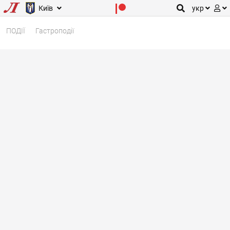
Київ
укр
ПОДІЇ
Гастроподії