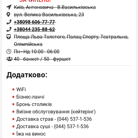
ЗАЧИНЕНО!
Київ
, Антоновича - В.Васильківська
вул. Велика Васильківська, 23
+38098 606-77-77
+38044 235-88-62
Площа Льва Толстого, Палац Спорту, Театральна,
Олімпійська
Пн–Нд 10:00 - 06:00
40 - банкет / 50 - фуршет
Додатково:
WiFi
Бізнес-ланчі
Бронь столиків
Виїзне обслуговування (кейтерінг)
Доставка страв - (044) 537-1-536
Доставка суші - (044) 537-1-536
Їжа на винос