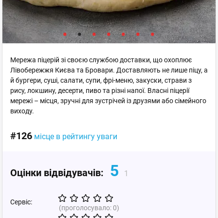
Мережа піцерій зі своєю службою доставки, що охоплює
Лівобережжя Києва та Бровари. Доставляють не лише піцу, а
й бургери, суші, салати, супи, фрі-меню, закуски, страви з
рису, локшину, десерти, пиво та різні напої. Власні піцерії
мережі – місця, зручні для зустрічей із друзями або сімейного
виходу.
#126
місце в рейтингу уваги
5
Оцінки відвідувачів:
1
Сервіс:
(проголосувало:
0
)