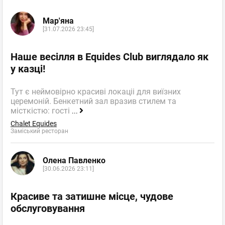
Мар'яна
[31.07.2026 23:45]
Наше весілля в Equides Club виглядало як
у казці!
Тут є неймовірно красиві локаціі для виїзних
церемоній. Бенкетний зал вразив стилем та
місткістю: гості
...
Chalet Equides
Заміський ресторан
Олена Павленко
[30.06.2026 23:11]
Красиве та затишне місце, чудове
обслуговування