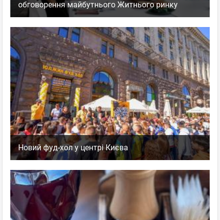
обговорення майбутнього Житнього ринку
Новий фуд-хол у центрі Києва