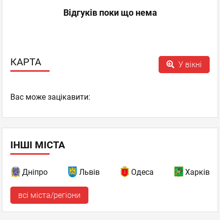
Відгуків поки що нема
КАРТА
У вікні
Вас може зацікавити:
ІНШІ МІСТА
Дніпро
Львів
Одеса
Харків
всі міста/регіони