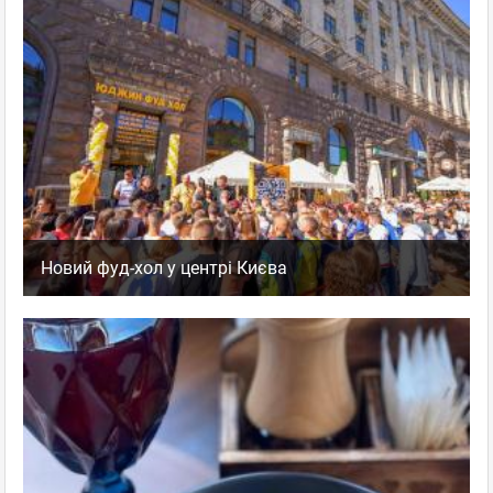
Новий фуд-хол у центрі Києва