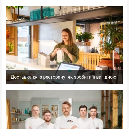
Пн–Чт 10:00 - 22:00,
Пт–Сб 10:00 - 24:00
відгуків: 0
Заклад працює лише на доставку та
самовивіз
Київ
, Почайна - Оболонь
пр. Героїв Сталінграда, 24 А
Мінська
Пн–Нд 10:00 - 22:00
відгуків: 0
Доставка їжі з ресторану: як зробити її вигідною