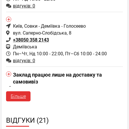
відгуків: 0
Київ
, Совки - Деміївка - Голосеево
вул. Саперно-Слобідська, 8
+38050 358 2143
Деміївська
Пн–Чт, Нд 10:00 - 22:00,
Пт–Сб 10:00 - 24:00
відгуків: 0
Заклад працює лише на доставку та
самовивіз
Київ
, Троєщина - Воскресенка
вул. Оноре де Бальзака, 55 Б
Більше
Пн–Чт, Нд 10:00 - 22:30,
Пт–Сб 10:00 - 24:00
відгуків: 0
ВІДГУКИ (21)