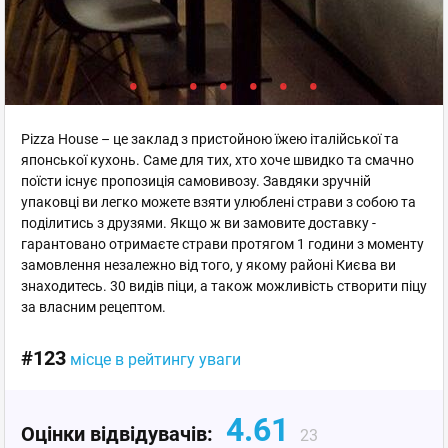
Pizza House – це заклад з пристойною їжею італійської та
японської кухонь. Саме для тих, хто хоче швидко та смачно
поїсти існує пропозиція самовивозу. Завдяки зручній
упаковці ви легко можете взяти улюблені страви з собою та
поділитись з друзями. Якщо ж ви замовите доставку -
гарантовано отримаєте страви протягом 1 години з моменту
замовлення незалежно від того, у якому районі Києва ви
знаходитесь. 30 видів піци, а також можливість створити піцу
за власним рецептом.
#123
місце в рейтингу уваги
4.61
Оцінки відвідувачів:
23