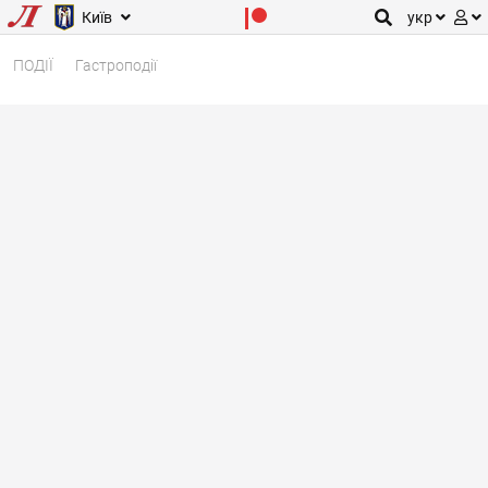
Київ
укр
ПОДІЇ
Гастроподії