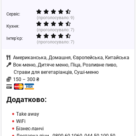
Сервіс:
(проголосувало:
9
)
Кухня:
(проголосувало:
7
)
Інтер'єр:
(проголосувало:
7
)
Американська
,
Домашня
,
Європейська
,
Китайська
Вок-меню, Дитяче меню, Піца, Розливне пиво,
Страви для вегетаріанців, Суші-меню
150 – 300 ₴
Додатково:
Take away
WiFi
Бізнес-ланчі
Доставка піци - 0800 60 1060, 044 50 100 50