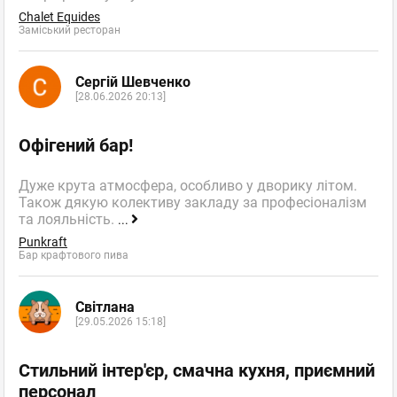
Chalet Equides
Заміський ресторан
Сергій Шевченко
[28.06.2026 20:13]
Офігений бар!
Дуже крута атмосфера, особливо у дворику літом.
Також дякую колективу закладу за професіоналізм
та лояльність.
...
Punkraft
Бар крафтового пива
Світлана
[29.05.2026 15:18]
Стильний інтер'єр, смачна кухня, приємний
персонал