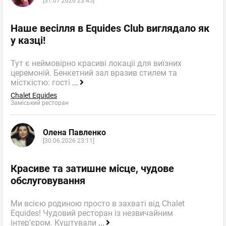
[31.07.2026 23:45]
Наше весілля в Equides Club виглядало як
у казці!
Тут є неймовірно красиві локаціі для виїзних
церемоній. Бенкетний зал вразив стилем та
місткістю: гості
...
Chalet Equides
Заміський ресторан
Олена Павленко
[30.06.2026 23:11]
Красиве та затишне місце, чудове
обслуговування
Ми всією родиною просто в захваті від Chalet
Equides! Чудовий ресторан із незвичайним
інтер'єром. Куштували
...