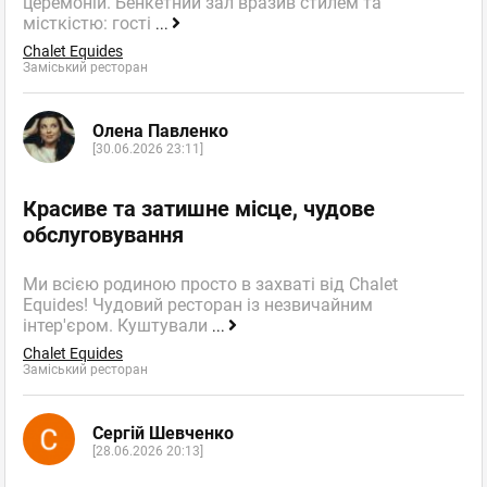
церемоній. Бенкетний зал вразив стилем та
місткістю: гості
...
Chalet Equides
Заміський ресторан
Олена Павленко
[30.06.2026 23:11]
Красиве та затишне місце, чудове
обслуговування
Ми всією родиною просто в захваті від Chalet
Equides! Чудовий ресторан із незвичайним
інтер'єром. Куштували
...
Chalet Equides
Заміський ресторан
Сергій Шевченко
[28.06.2026 20:13]