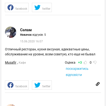
facebook
twitter
Сәлам
Новачок
відгуків: 5
15.06.2020 16:07
Отличный ресторан, кухня вксуная, адекватные цены,
обслуживание на уровне, всем советую, кто еще не бывал
Musafir
,
Оцінка
+3
0
Кафе
поскаржитись
відповісти
facebook
twitter