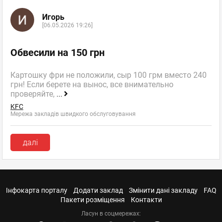
Игорь
[06.05.2026 19:26]
Обвесили на 150 грн
Картошку фри не положили, сыр 100 грм вместо 240
грн! Если берете на вынос, все внимательно
проверяйте,
...
KFC
Мережа закладів швидкого обслуговування
далі
Інфокарта порталу
Додати заклад
Змінити дані закладу
FAQ
Пакети розміщення
Контакти
Ласун в соцмережах: