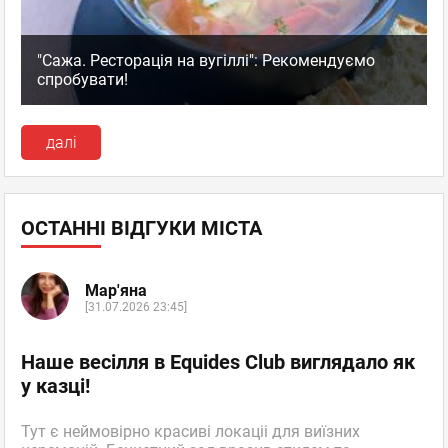
"Сажа. Ресторація на вугіллі": Рекомендуємо
спробувати!
далі
ОСТАННІ ВІДГУКИ МІСТА
Мар'яна
[31.07.2026 23:45]
Наше весілля в Equides Club виглядало як
у казці!
Тут є неймовірно красиві локаціі для виїзних