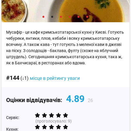
Мусафір - це кафе кримськотатарської кухні у Києві. Готують
чебуреки, янтики, плов, кебаби і всяку кримськотатарську
всячину. А також кава - тут готують з меленої кави в джезві
на піску. З солодощів - баклава, фулту (схоже на яблучний
штрудель). Cегодняшняя кримськотатарська кухня, така ж,
як в Бахчисараї, в ресторанах або вдома.
#144
(↓1)
місце в рейтингу уваги
4.89
Оцінки відвідувачів:
26
Сервіс:
(проголосувало:
9
)
Кухня: