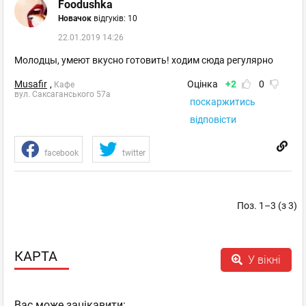
Foodushka
Новачок
відгуків: 10
22.01.2019 14:26
Молодцы, умеют вкусно готовить! ходим сюда регулярно
Musafir
,
Оцінка
+2
0
Кафе
вул. Саксаганського 57а
поскаржитись
відповісти
facebook
twitter
Поз. 1–3 (з 3)
КАРТА
У вікні
Вас може зацікавити: