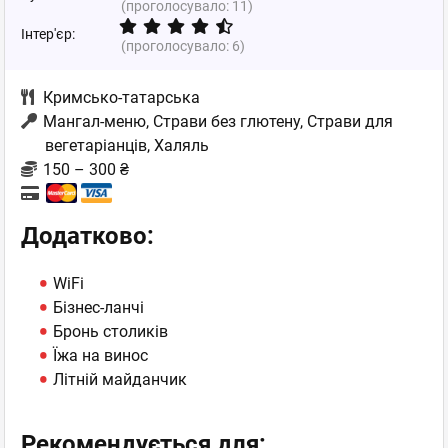
(проголосувало:
11
)
Інтер'єр:
(проголосувало:
6
)
Кримсько-татарська
Мангал-меню, Страви без глютену, Страви для
вегетаріанців, Халяль
150 – 300 ₴
Додатково:
WiFi
Бізнес-ланчі
Бронь столиків
Їжа на винос
Літній майданчик
Рекомендується для: