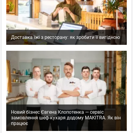
Доставка їжі з ресторану: як зробити її вигідною
Новий бізнес Євгена Клопотенка — сервіс
замовлення шеф-кухаря додому MAKITRA. Як він
працює