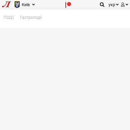
Київ
укр
ПОДІЇ
Гастроподії