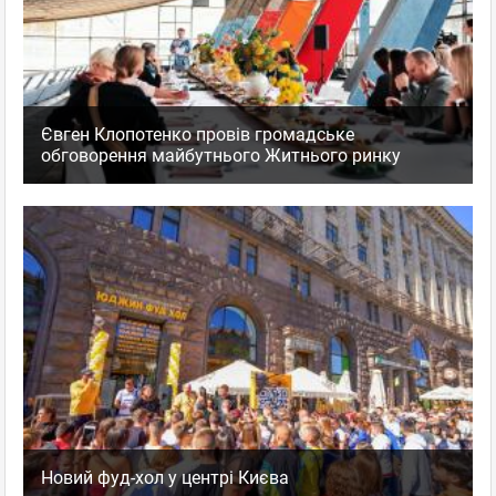
Євген Клопотенко провів громадське
обговорення майбутнього Житнього ринку
Новий фуд-хол у центрі Києва