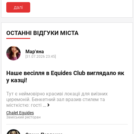
далі
ОСТАННІ ВІДГУКИ МІСТА
Мар'яна
[31.07.2026 23:45]
Наше весілля в Equides Club виглядало як
у казці!
Тут є неймовірно красиві локаціі для виїзних
церемоній. Бенкетний зал вразив стилем та
місткістю: гості
...
Chalet Equides
Заміський ресторан