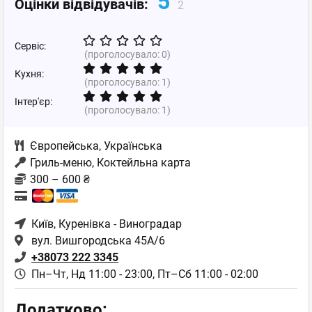
5
Оцінки відвідувачів:
2
Сервіс:
(проголосувало:
0
)
Кухня:
(проголосувало:
1
)
Інтер'єр:
(проголосувало:
1
)
Європейська
,
Українська
Гриль-меню, Коктейльна карта
300 – 600 ₴
Київ
, Куренівка - Виноградар
вул. Вишгородська 45А/6
+38073 222 3345
Пн–Чт, Нд 11:00 - 23:00,
Пт–Сб 11:00 - 02:00
Додатково: