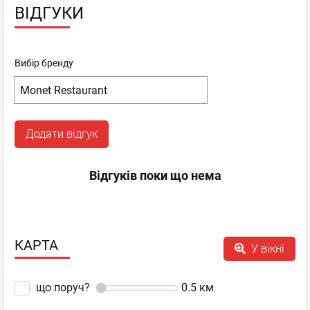
ВІДГУКИ
Вибір бренду
Додати відгук
Відгуків поки що нема
КАРТА
У вікні
що поруч?
0.5
км