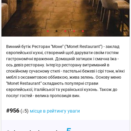
Винний бутік Ресторан "Моне" ("Monet Restaurant") - заклад
європейської кухні, створений щоб дарувати своїм гостям
гастрономічні враження. Домашній затишок і смачна їжа -
ось девіз ресторану. Інтер'єр ресторану витриманий в
спокійному сучасному стилі - пастельні бежеві і сірі тони, м'які
меблі з оксамитовою оббивкою, жива зелень. Основу меню
"Monet Restaurant" складають популярні страви
європейської, італійської та української кухонь. Також до
послуг гостей - велика пропозиція вин.
#956
(↓5)
місце в рейтингу уваги