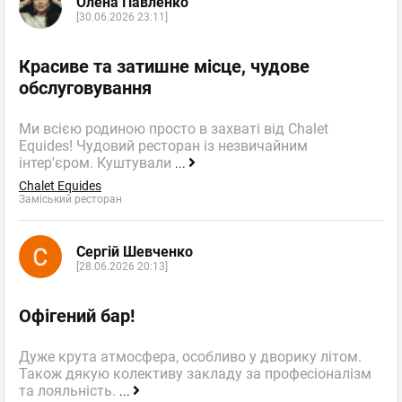
Олена Павленко
[30.06.2026 23:11]
Красиве та затишне місце, чудове
обслуговування
Ми всією родиною просто в захваті від Chalet
Equides! Чудовий ресторан із незвичайним
інтер'єром. Куштували
...
Chalet Equides
Заміський ресторан
Сергій Шевченко
[28.06.2026 20:13]
Офігений бар!
Дуже крута атмосфера, особливо у дворику літом.
Також дякую колективу закладу за професіоналізм
та лояльність.
...