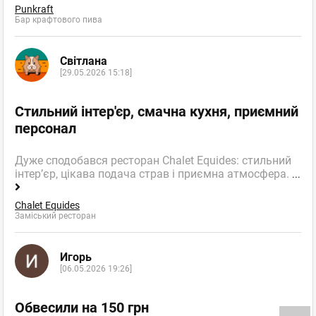
Punkraft
Бар крафтового пива
Світлана
[29.05.2026 15:18]
Стильний інтер'єр, смачна кухня, приємний
персонал
Дуже сподобався ресторан Chalet Equides: стильний
інтер’єр, цікава подача страв і приємна атмосфера.
...
Chalet Equides
Заміський ресторан
Игорь
[06.05.2026 19:26]
Обвесили на 150 грн