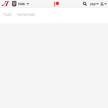
Київ
укр
ПОДІЇ
Гастроподії