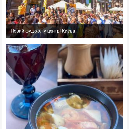
Новий фуд-хол у центрі Києва