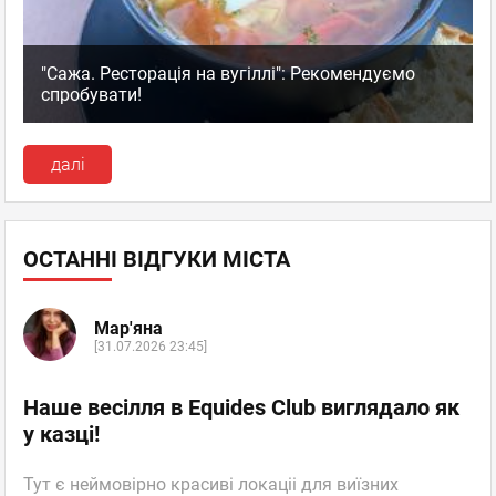
"Сажа. Ресторація на вугіллі": Рекомендуємо
спробувати!
далі
ОСТАННІ ВІДГУКИ МІСТА
Мар'яна
[31.07.2026 23:45]
Наше весілля в Equides Club виглядало як
у казці!
Тут є неймовірно красиві локаціі для виїзних