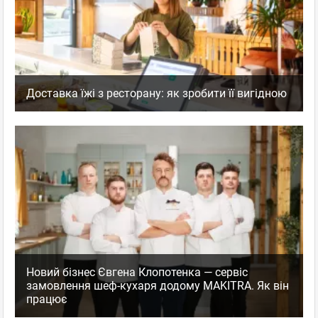
Доставка їжі з ресторану: як зробити її вигідною
Новий бізнес Євгена Клопотенка — сервіс
замовлення шеф-кухаря додому MAKITRA. Як він
працює