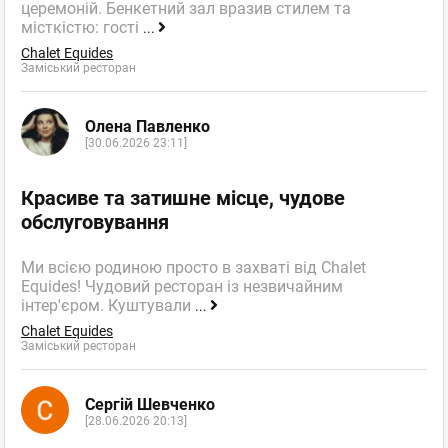
церемоній. Бенкетний зал вразив стилем та
місткістю: гості
...
Chalet Equides
Заміський ресторан
Олена Павленко
[30.06.2026 23:11]
Красиве та затишне місце, чудове
обслуговування
Ми всією родиною просто в захваті від Chalet
Equides! Чудовий ресторан із незвичайним
інтер'єром. Куштували
...
Chalet Equides
Заміський ресторан
Сергій Шевченко
[28.06.2026 20:13]