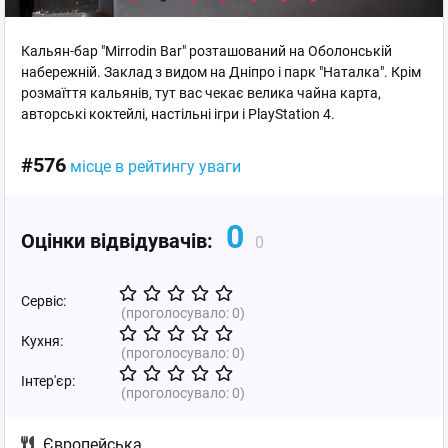
Кальян-бар "Mirrodin Bar" розташований на Оболонській
набережній. Заклад з видом на Дніпро і парк "Наталка". Крім
розмаїття кальянів, тут вас чекає велика чайна карта,
авторські коктейлі, настільні ігри і PlayStation 4.
#576
місце в рейтингу уваги
0
Оцінки відвідувачів:
0
Сервіс:
(проголосувало:
0
)
Кухня:
(проголосувало:
0
)
Інтер'єр:
(проголосувало:
0
)
Європейська