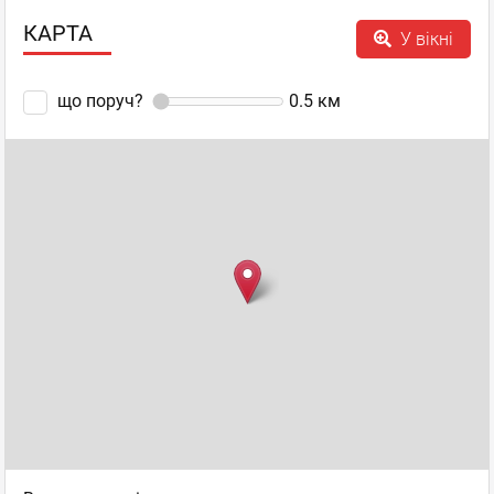
КАРТА
У вікні
що поруч?
0.5
км