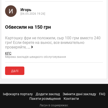
Игорь
[06.05.2026 19:26]
Обвесили на 150 грн
Картошку фри не положили, сыр 100 грм вместо 240
грн! Если берете на вынос, все внимательно
проверяйте,
...
KFC
Мережа закладів швидкого обслуговування
далі
Інфокарта порталу
Додати заклад
Змінити дані закладу
FAQ
Пакети розміщення
Контакти
Ласун в соцмережах: