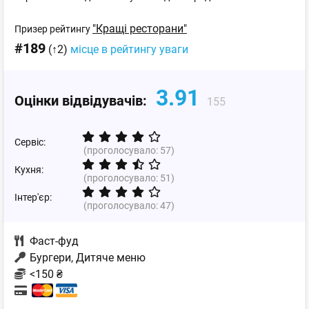
"Кращі ресторани"
Призер рейтингу
#189
(↑2)
місце в рейтингу уваги
3.91
Оцінки відвідувачів:
155
Сервіс:
(проголосувало:
57
)
Кухня:
(проголосувало:
51
)
Інтер'єр:
(проголосувало:
47
)
Фаст-фуд
Бургери, Дитяче меню
<150 ₴