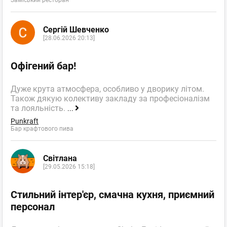
Сергій Шевченко
[28.06.2026 20:13]
Офігений бар!
Дуже крута атмосфера, особливо у дворику літом.
Також дякую колективу закладу за професіоналізм
та лояльність.
...
Punkraft
Бар крафтового пива
Світлана
[29.05.2026 15:18]
Стильний інтер'єр, смачна кухня, приємний
персонал