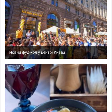
Новий фуд-хол у центрі Києва