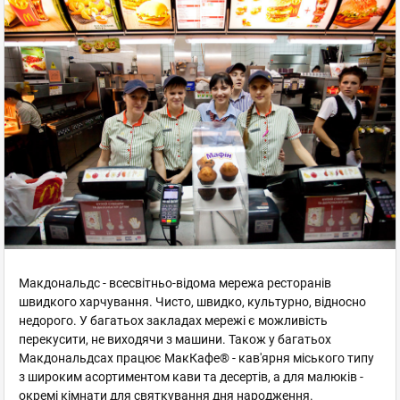
Макдональдс - всесвітньо-відома мережа ресторанів
швидкого харчування. Чисто, швидко, культурно, відносно
недорого. У багатьох закладах мережі є можливість
перекусити, не виходячи з машини. Також у багатьох
Макдональдсах працює МакКафе® - кав'ярня міського типу
з широким асортиментом кави та десертів, а для малюків -
окремі кімнати для святкування дня народження.