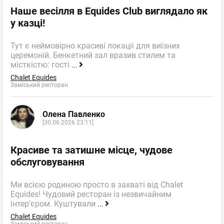
Наше весілля в Equides Club виглядало як
у казці!
Тут є неймовірно красиві локаціі для виїзних
церемоній. Бенкетний зал вразив стилем та
місткістю: гості
...
Chalet Equides
Заміський ресторан
Олена Павленко
[30.06.2026 23:11]
Красиве та затишне місце, чудове
обслуговування
Ми всією родиною просто в захваті від Chalet
Equides! Чудовий ресторан із незвичайним
інтер'єром. Куштували
...
Chalet Equides
Заміський ресторан