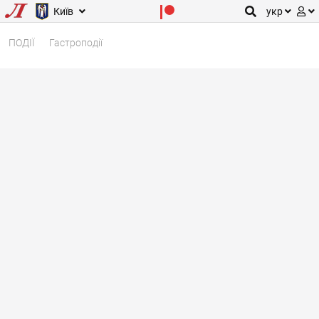
Київ
укр
ПОДІЇ
Гастроподії