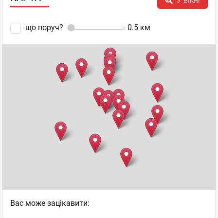
У вікні
відгуків: 0
що поруч?
0.5
км
Київ
, Почайна - Оболонь
пр. Степана Бандери, 23
+38050 356 1461
Почайна
Пн–Нд 07:00 - 22:00
відгуків: 0
Київ
, Приміська зона
м. Вишневе, вул. Київська, 2Л
+38067 557 8002
Пн–Нд 08:00 - 22:00
відгуків: 0
Вас може зацікавити:
Київ
, Куренівка - Виноградар