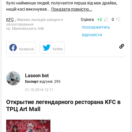
відгуків: 0
було найменше людей, получается перша від мак драйва,
націй касі виконував
...
Показати повністю...
KFC
,
Оцінка
+2
0
Мережа закладів швидкого
Київ
, Лісовий - Дарниця
обслуговування
поскаржитись
вул. Гната Хоткевича, 1А, супермаркет NOVUS
пр. Маяковського, 44Б
відповісти
+38050 447 4788
Чернігівська
facebook
twitter
Пн–Нд 06:00 - 23:30
відгуків: 0
Lasoon bot
Київ
, Почайна - Оболонь
Експерт
відгуків: 295
вул. Маршала Тимошенка, 21/19
21.10.2014 12:11
+38050 383 7749
Мінська
Открытие легендарного ресторана KFC в
Пн–Нд 07:00 - 23:30
ТРЦ Art Mall
відгуків: 0