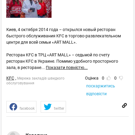
Київ
, Почайна - Оболонь
пр. Оболонський, 47/42
+38067 408 7203
Героїв Дніпра
Киев, 4 октября 2014 года – открылся новый ресторан
Пн–Нд 10:00 - 22:00
быстрого обслуживания KFC в торгово-развлекательном
відгуків: 0
центре для всей семьи «ART MALL».
Ресторан KFC в ТРЦ «ART MALL» – седьмой по счету
Київ
, Центр
ресторан KFC в Украине. Помимо удобного просторного
вул. Олеся Гончара, 96 А
зала, в ресторане
...
Показати повністю...
+38095 908 9382
KFC
,
Оцінка
0
0
Мережа закладів швидкого
Вокзальна, Університет
обслуговування
поскаржитись
Пн–Нд 07:00 - 23:00
відповісти
відгуків: 0
facebook
twitter
Київ
, Л.Українки - Дружби Народів
бул. Лесi Українки 26
+38067 560 2544