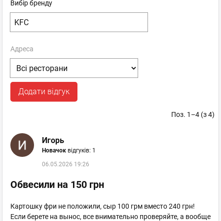
Вибір бренду
KFC Осокорки
Київ
, Осокорки - Позняки - Харківський
пр. Бажана, 1Е
Адреса
+38050 440 9415
Осокорки
Пн–Нд 06:00 - 23:30
Додати відгук
відгуків: 0
Поз. 1–4 (з 4)
Київ
, пл. Перемоги - Шулявка
пр. Перемоги, 24
Игорь
+38050 383 7740
Новачок
відгуків: 1
Політехнічний інститут
06.05.2026 19:26
Пн–Нд 07:00 - 23:30
Обвесили на 150 грн
відгуків: 0
Картошку фри не положили, сыр 100 грм вместо 240 грн!
Если берете на вынос, все внимательно проверяйте, а вообще