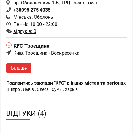
пр. Оболонський 1-Б, ТРЦ DreamTown
+38095 275 4035
Мінська, Оболонь
Пн–Нд 10:00 - 22:00
відгуків: 0
KFC Троєщина
Київ
, Троєщина - Воскресенка
пр. Маяковського, 44Б
+38050 442 5335
Більше
Пн–Пт 08:00 - 23:30,
Сб–Нд 10:00 - 23:30
відгуків: 1
Подивитись заклади "KFC" в інших містах та регіонах
:
Дніпро
,
Львів
,
Одеса
,
Суми
,
Харків
KFC Арт Молл
Київ
, Окружна
вул. Академіка Заболотного, 37, ТРЦ АРТ МОЛЛ
ВІДГУКИ (4)
+38050 412 3479
Пн–Нд 10:00 - 22:00
відгуків: 0