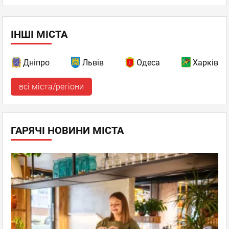
просп. Правди, 47
+38067 404 6250
ІНШІ МІСТА
Пн–Нд 10:00 - 22:00
відгуків: 0
Дніпро
Львів
Одеса
Харків
всі міста/регіони
ГАРЯЧІ НОВИНИ МІСТА