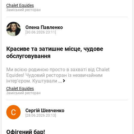
Chalet Equides
Заміський ресторан
Олена Павленко
[30.06.2026 23:11]
Красиве та затишне місце, чудове
обслуговування
Ми всією родиною просто в захваті від Chalet
Equides! Чудовий ресторан із незвичайним
інтер'єром. Куштували
...
Chalet Equides
Заміський ресторан
Сергій Шевченко
[28.06.2026 20:13]
Офігений бар!