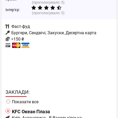
(проголосувало:
5
)
Інтер'єр:
(проголосувало:
5
)
Фаст-фуд
Бургери, Сендвічі, Закуски, Десертна карта
<150 ₴
ЗАКЛАДИ:
Показати все
KFC Океан Плаза
Київ
, Антоновича - В.Васильківська