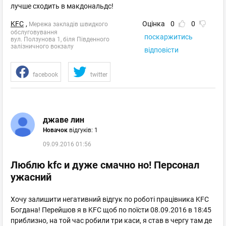
Київ
, Куренівка - Виноградар
лучше сходить в макдональдс!
вул. Берковецька, 6Д, ТРЦ "Lavina Mall"
KFC
+38098 549 4836
,
Оцінка
0
0
Мережа закладів швидкого
обслуговування
Пн–Нд 10:00 - 23:00
поскаржитись
вул. Ползунова 1, біля Південного
залізничного вокзалу
відгуків: 0
відповісти
facebook
twitter
Київ
, Окружна
пр. Академіка Глушкова, 13-Б, ТРЦ Магелан
+38050 300 3381
джаве лин
Теремки
Новачок
відгуків: 1
Пн–Нд 07:00 - 23:30
відгуків: 0
09.09.2016 01:56
Люблю kfc и дуже смачно но! Персонал
ужасний
Київ
, Осокорки - Позняки - Харківський
вул. Здолбунівська, 17
Хочу залишити негативний відгук по роботі працівника KFC
+38050 383 7749
Богдана! Перейшов я в KFC щоб по поїсти 08.09.2016 в 18:45
Пн–Нд 07:00 - 23:30
приблизно, на той час робили три каси, я став в чергу там де