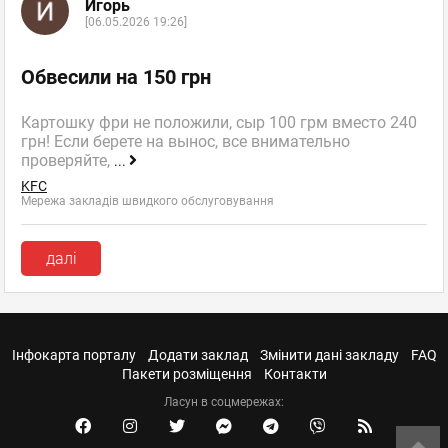
Игорь
[06.05.2026 19:26]
Обвесили на 150 грн
Картошку фри не положили, сыр 100 грм вместо 240
грн! Если берете на вынос, все внимательно
проверяйте,
...
KFC
Мережа закладів швидкого обслуговування
далі
Інфокарта порталу
Додати заклад
Змінити дані закладу
FAQ
Пакети розміщення
Контакти
Ласун в соцмережах: