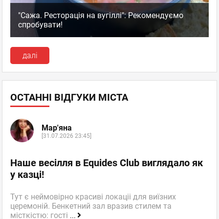
"Сажа. Ресторація на вугіллі": Рекомендуємо
спробувати!
далі
ОСТАННІ ВІДГУКИ МІСТА
Мар'яна
[31.07.2026 23:45]
Наше весілля в Equides Club виглядало як
у казці!
Тут є неймовірно красиві локаціі для виїзних
церемоній. Бенкетний зал вразив стилем та
місткістю: гості
...