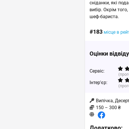
сніданки, які под
вибір. Окрім того
шеф-бариста.
#183
місце в рей
Оцінки відвід
Сервіс:
(про
Інтер'єр:
(про
Випічка, Десер
150 – 300 ₴
Додатково: