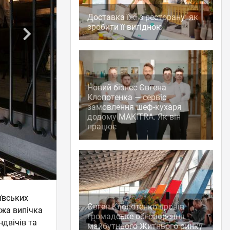
Доставка їжі з ресторану: як
зробити її вигідною
Новий бізнес Євгена
Клопотенка — сервіс
замовлення шеф-кухаря
додому MAKITRA. Як він
працює
ївських
Євген Клопотенко провів
іжа випічка
громадське обговорення
ндвічів та
майбутнього Житнього ринку