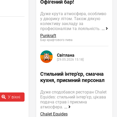
Офігений бар!
Дуже крута атмосфера, особливо
у дворику літом. Також дякую
колективу закладу за
професіоналізм та лояльність.
...
Punkraft
Бар крафтового пива
Світлана
[29.05.2026 15:18]
Стильний інтер'єр, смачна
кухня, приємний персонал
Дуже сподобався ресторан Chalet
Equides: стильний інтер’єр, цікава
У вікні
подача страв і приємна
атмосфера.
...
Chalet Equides