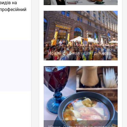
видів на
 професійний
Новий фуд-хол у центрі Києва