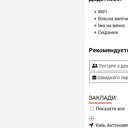
WiFi
Власна випіч
Їжа на винос
Сніданки
Рекомендуєть
Зустрічі з др
Швидкого пер
ЗАКЛАДИ:
Показати все
Київ
, Антонови