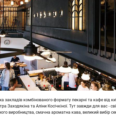
жа закладів комбінованого формату пекарні та кафе від ки
ра Заходякіна та Аліни Косічкіної. Тут завжди для вас - св
ного виробництва, смачна ароматна кава, великий вибір се