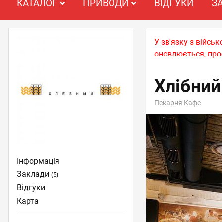
КАТАЛОГ
ПРИВОДИ
ВІДГУКИ
З
У зв'язку з війс
оновлюється, про
Хлібний
Пекарня Кафе
Інформація
Заклади
(5)
Відгуки
Карта