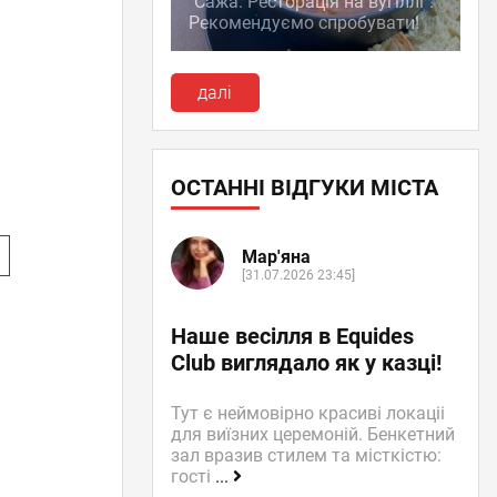
"Сажа. Ресторація на вугіллі":
Рекомендуємо спробувати!
далі
ОСТАННІ ВІДГУКИ МІСТА
о
Мар'яна
[31.07.2026 23:45]
Наше весілля в Equides
Club виглядало як у казці!
Тут є неймовірно красиві локаціі
для виїзних церемоній. Бенкетний
зал вразив стилем та місткістю:
гості
...