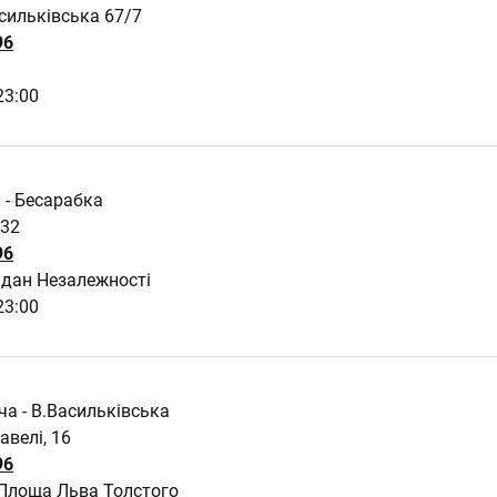
сильківська 67/7
96
23:00
 - Бесарабка
 32
96
дан Незалежності
23:00
ча - В.Васильківська
авелі, 16
96
 Площа Льва Толстого