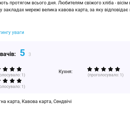
ають протягом всього дня. Любителям свіжого хліба - вісім 
, у закладах мережі велика кавова карта, за яку відповідає
тингу уваги
5
увачів:
3
Кухня:
голосувало:
1
)
(проголосувало:
1
)
голосувало:
1
)
тна карта, Кавова карта, Сендвічі