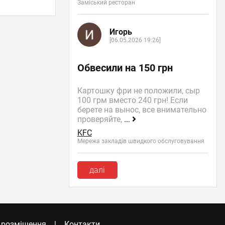
Заміський ресторан
Игорь
[06.05.2026 19:26]
Обвесили на 150 грн
Картошку фри не положили, сыр
100 грм вместо 240 грн! Если
берете на вынос, все внимательно
проверяйте,
...
KFC
Мережа закладів швидкого обслуговування
далі
 розміщення
Контакти