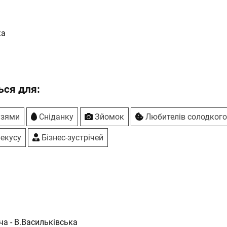
ка
ся для:
узями
Сніданку
Зйомок
Любителів солодког
екусу
Бізнес-зустрічей
ча - В.Васильківська