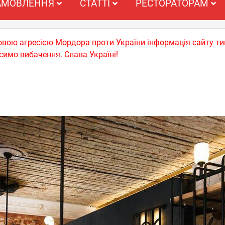
АМОВЛЕННЯ
СТАТТІ
РЕСТОРАТОРАМ
ьковою агресією Мордора проти України інформація сайту т
симо вибачення. Слава Україні!