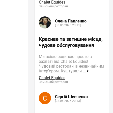
Chalet Equides
Заміський ресторан
Олена Павленко
[30.06.2026 23:11]
Красиве та затишне місце,
чудове обслуговування
Ми всією родиною просто в
захваті від Chalet Equides!
Чудовий ресторан із незвичайним
інтер'єром. Куштували
...
Chalet Equides
Заміський ресторан
Сергій Шевченко
[28.06.2026 20:13]