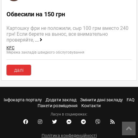
Обвесили на 150 грн
Картошку фри не положили, сыр 100 грм вместо 240
грн! Если берете на вынос, все внимательно
проверяйте,
...
KFC
Мережа закладів швидкого обслуговування
далі
Інфокарта порталу
Додати заклад
Змінити дані закладу
FAQ
Пакети розміщення
Контакти
Ласун в соцмережах:
Політика конфеденційності