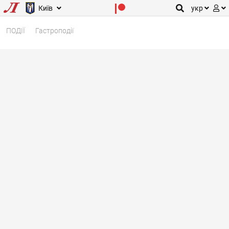
Київ
укр
ПОДІЇ
Гастроподії