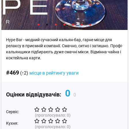
Hype Bar - модний сучасний кальян-бар, гарне місце для
релаксу в приємній компанії. Смачно, ситно і затишно. Профі-
кальянщики підбирають дуже смачні мікси. Відмінна чайна і
коктейльна карти.
#469
(↑2)
місце в рейтингу уваги
0
Оцінки відвідувачів:
0
Сервіс:
(проголосувало:
0
)
Кухня:
(проголосувало:
0
)