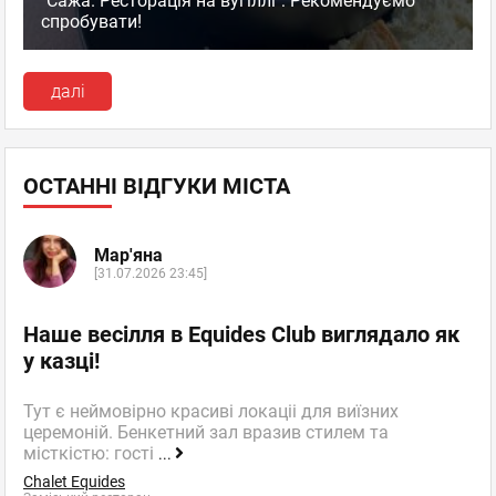
"Сажа. Ресторація на вугіллі": Рекомендуємо
спробувати!
далі
ОСТАННІ ВІДГУКИ МІСТА
Мар'яна
[31.07.2026 23:45]
Наше весілля в Equides Club виглядало як
у казці!
Тут є неймовірно красиві локаціі для виїзних
церемоній. Бенкетний зал вразив стилем та
місткістю: гості
...
Chalet Equides