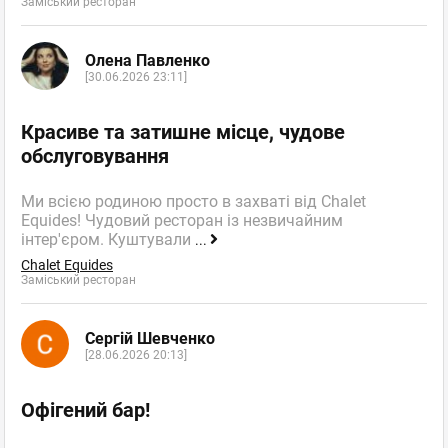
Заміський ресторан
Олена Павленко
[30.06.2026 23:11]
Красиве та затишне місце, чудове
обслуговування
Ми всією родиною просто в захваті від Chalet
Equides! Чудовий ресторан із незвичайним
інтер'єром. Куштували
...
Chalet Equides
Заміський ресторан
Сергій Шевченко
[28.06.2026 20:13]
Офігений бар!