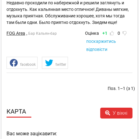
Недавно проходили по набережной и решили заглянуть и
отдохнуть. Как кальянная место отличное! Диваны мягкие,
музыка приятная. Обслуживание хорошее, хотя мы тогда
там были одни. Было приятно отдохнуть. Заедем еще!
FOG Area
,
Оцінка
+1
0
Бар Кальян-бар
поскаржитись
відповісти
facebook
twitter
Поз. 1–1 (з 1)
КАРТА
У вікні
Вас може зацікавити: