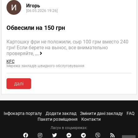
Игорь
[06.05.2026 19:26]
Обвесили на 150 грн
Картошку фри не положили, сыр 100 грм вместо 240
грн! Если берете на вынос, все внимательно
проверяйте,
...
KFC
Мережа закладів швидкого обслуговування
далі
Інфокарта порталу
Додати заклад
Змінити дані закладу
FAQ
Пакети розміщення
Контакти
Ласун в соцмережах: