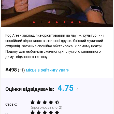
Fog Area - заклад, яке орієнтований на лаунж, культурний і
спокійний відпочинок в оточенні друзів. Якісний музичний
супровід і затишна спокійна обстановка. У самому центрі
Подолу, для любителів смачної кухні, густого кальянного
диму і відмінного тютюну!
#498
(↑1)
місце в рейтингу уваги
4.75
Оцінки відвідувачів:
4
Сервіс:
(проголосувало:
2
)