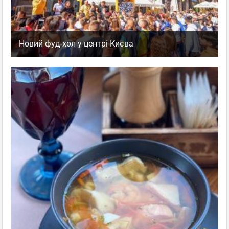
Новий фуд-хол у центрі Києва