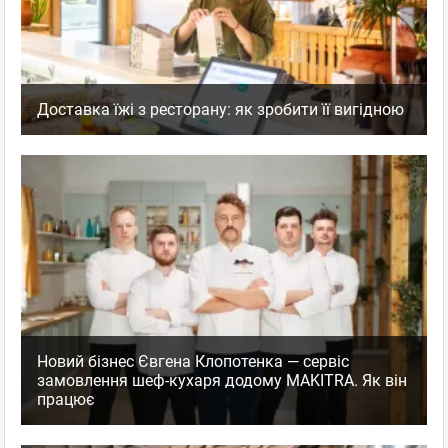
Доставка їжі з ресторану: як зробити її вигідною
Новий бізнес Євгена Клопотенка — сервіс
замовлення шеф-кухаря додому MAKITRA. Як він
працює