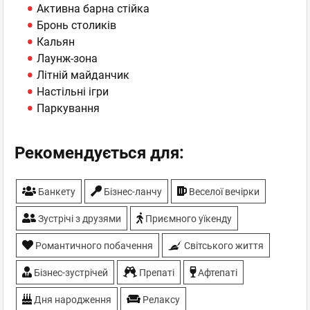
Активна барна стійка
Бронь столиків
Кальян
Лаунж-зона
Літній майданчик
Настільні ігри
Паркування
Рекомендується для:
Банкету
Бiзнес-ланчу
Веселої вечірки
Зустрічі з друзями
Приємного уїкенду
Романтичного побачення
Світського життя
Бізнес-зустрічей
Препаті
Афтепаті
Дня народження
Релаксу