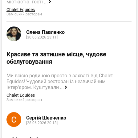
місткістю: гості
...
Chalet Equides
Заміський ресторан
Олена Павленко
[30.06.2026 23:11]
Красиве та затишне місце, чудове
обслуговування
Ми всією родиною просто в захваті від Chalet
Equides! Чудовий ресторан із незвичайним
інтер'єром. Куштували
...
Chalet Equides
Заміський ресторан
Сергій Шевченко
[28.06.2026 20:13]