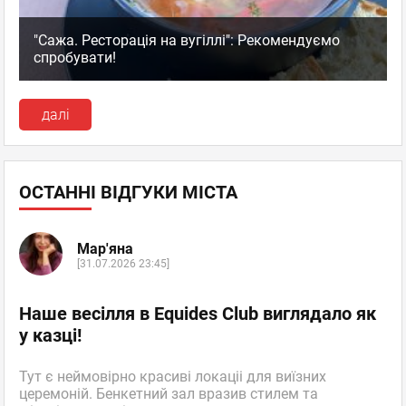
"Сажа. Ресторація на вугіллі": Рекомендуємо
спробувати!
далі
ОСТАННІ ВІДГУКИ МІСТА
Мар'яна
[31.07.2026 23:45]
Наше весілля в Equides Club виглядало як
у казці!
Тут є неймовірно красиві локаціі для виїзних
церемоній. Бенкетний зал вразив стилем та