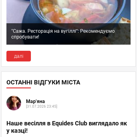
"Сажа. Ресторація на вугіллі": Рекомендуємо
спробувати!
далі
ОСТАННІ ВІДГУКИ МІСТА
Мар'яна
[31.07.2026 23:45]
Наше весілля в Equides Club виглядало як
у казці!