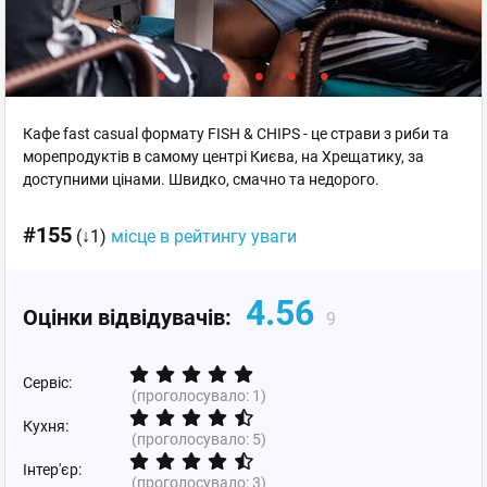
Кафе fast casual формату FISH & CHIPS - це страви з риби та
морепродуктів в самому центрі Києва, на Хрещатику, за
доступними цінами. Швидко, смачно та недорого.
#155
(↓1)
місце в рейтингу уваги
4.56
Оцінки відвідувачів:
9
Сервіс:
(проголосувало:
1
)
Кухня:
(проголосувало:
5
)
Інтер'єр:
(проголосувало:
3
)