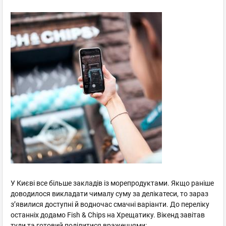
У Києві все більше закладів із морепродуктами. Якщо раніше
доводилося викладати чималу суму за делікатеси, то зараз
зʼявилися доступні й водночас смачні варіанти. До переліку
останніх додамо Fish & Chips на Хрещатику. Вікенд завітав
туди та готовий поділитися враженнями: