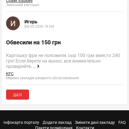
Chalet Equides
Заміський ресторан
Игорь
[06.05.2026 19:26]
Обвесили на 150 грн
Картошку фри не положили, сыр 100 грм вместо 240
грн! Если берете на вынос, все внимательно
проверяйте,
...
KFC
Мережа закладів швидкого обслуговування
далі
Інфокарта порталу
Додати заклад
Змінити дані закладу
FAQ
Пакети розміщення
Контакти