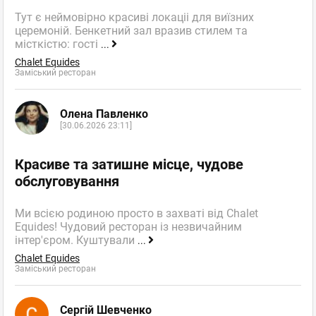
Тут є неймовірно красиві локаціі для виїзних
церемоній. Бенкетний зал вразив стилем та
місткістю: гості
...
Chalet Equides
Заміський ресторан
Олена Павленко
[30.06.2026 23:11]
Красиве та затишне місце, чудове
обслуговування
Ми всією родиною просто в захваті від Chalet
Equides! Чудовий ресторан із незвичайним
інтер'єром. Куштували
...
Chalet Equides
Заміський ресторан
Сергій Шевченко