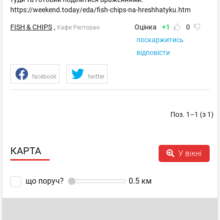
https://weekend.today/eda/fish-chips-na-hreshhatyku.htm
FISH & CHIPS
,
Оцінка
+1
0
Кафе Ресторан
поскаржитись
відповісти
facebook
twitter
Поз. 1–1 (з 1)
КАРТА
У вікні
що поруч?
0.5
км