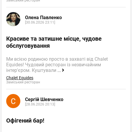
Заміський ресторан
Олена Павленко
[30.06.2026 23:11]
Красиве та затишне місце, чудове
обслуговування
Ми всією родиною просто в захваті від Chalet
Equides! Чудовий ресторан із незвичайним
інтер'єром. Куштували
...
Chalet Equides
Заміський ресторан
Сергій Шевченко
[28.06.2026 20:13]
Офігений бар!