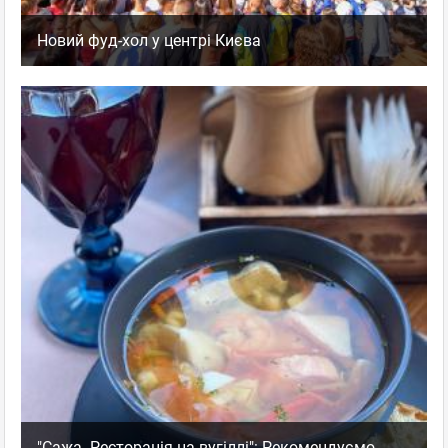
Новий фуд-хол у центрі Києва
"Сажа. Ресторація на вугіллі": Рекомендуємо