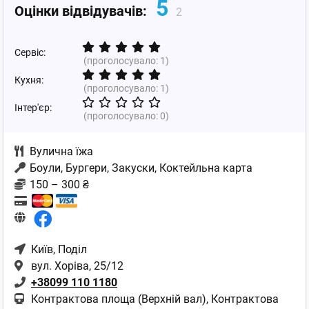
5
Оцінки відвідувачів:
2
Сервіс:
(проголосувало:
1
)
Кухня:
(проголосувало:
1
)
Інтер'єр:
(проголосувало:
0
)
Вулична їжа
Боули, Бургери, Закуски, Коктейльна карта
150 – 300 ₴
Київ
, Поділ
вул. Хоріва, 25/12
+38099 110 1180
Контрактова площа (Верхній вал), Контрактова