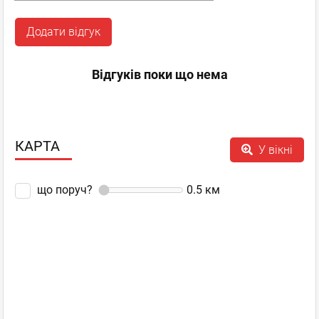
Додати відгук
Відгуків поки що нема
КАРТА
У вікні
що поруч?
0.5
км