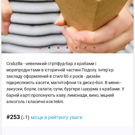
Crabzilla - невеликий стрітфуд-бар з крабами і
морепродуктами в історичній частині Подолу. Інтер'єр
закладу оформлений в стилі 80-х років - дизайн
підкреслюють касети, магнітофони та диско-бол. В меню -
закуски, боули, салати, супи, бургери і шаурма з крабами. У
барній карті пропонують каву, лимонади, вино, міцний
алкоголь і класичні коктейлі.
#253
(↓1)
місце в рейтингу уваги