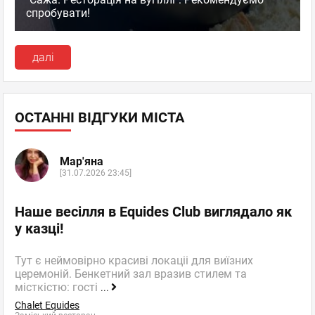
спробувати!
далі
ОСТАННІ ВІДГУКИ МІСТА
Мар'яна
[31.07.2026 23:45]
Наше весілля в Equides Club виглядало як
у казці!
Тут є неймовірно красиві локаціі для виїзних
церемоній. Бенкетний зал вразив стилем та
місткістю: гості
...
Chalet Equides