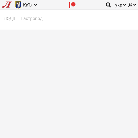
Київ
укр
ПОДІЇ
Гастроподії