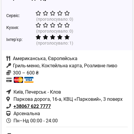
Сервіс:
(проголосувало:
0
)
Кухня:
(проголосувало:
0
)
Інтер'єр:
(проголосувало:
1
)
Американська
,
Європейська
Гриль-меню, Коктейльна карта, Розливне пиво
300 – 600 ₴
Київ
, Печерськ - Клов
Паркова дорога, 16-а, КВЦ «Парковий», 3 поверх
+38067 622 7777
Арсенальна
Пн–Нд 00:00 - 24:00