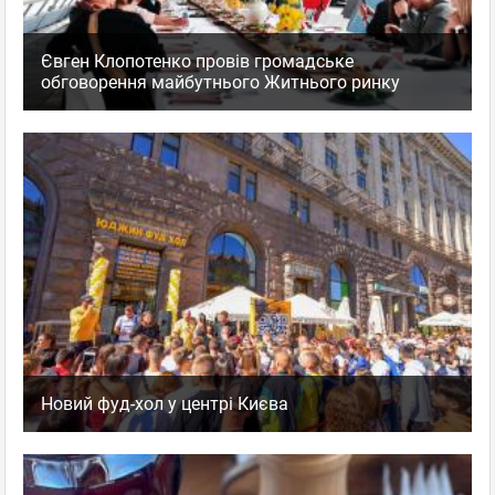
Євген Клопотенко провів громадське
обговорення майбутнього Житнього ринку
Новий фуд-хол у центрі Києва