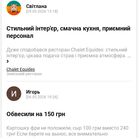
Світлана
[29.05.2026 15:18]
Стильний інтер'єр, смачна кухня, приємний
персонал
Дуже сподобався ресторан Chalet Equides: стильний
інтер’єр, цікава подача страв і приємна атмосфера.
...
Chalet Equides
Заміський ресторан
Игорь
[06.05.2026 19:26]
Обвесили на 150 грн
Картошку фри не положили, сыр 100 грм вместо 240
грн! Если берете на вынос, все внимательно