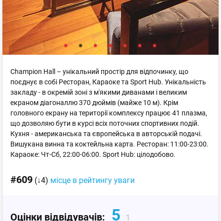
Champion Hall – унікальний простір для відпочинку, що
поєднує в собі Ресторан, Караоке та Sport Hub. Унікальність
закладу - в окремій зоні з м'якими диванами і великим
екраном діагоналлю 370 дюймів (майже 10 м). Крім
головного екрану на території комплексу працює 41 плазма,
що дозволяю бути в курсі всіх поточних спортивних подій.
Кухня - американська та європейська в авторській подачі.
Вишукана винна та коктейльна карта. Ресторан: 11:00-23:00.
Караоке: Чт-Сб, 22:00-06:00. Sport Hub: цілодобово.
#609
(↓4)
місце в рейтингу уваги
5
Оцінки відвідувачів:
1