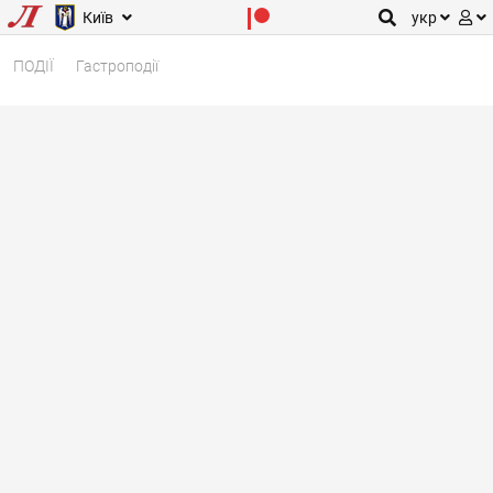
Київ
укр
ПОДІЇ
Гастроподії