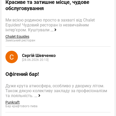
Красиве та затишне місце, чудове
обслуговування
Ми всією родиною просто в захваті від Chalet
Equides! Чудовий ресторан із незвичайним
інтер'єром. Куштували
...
Chalet Equides
Заміський ресторан
Сергій Шевченко
[28.06.2026 20:13]
Офігений бар!
Дуже крута атмосфера, особливо у дворику літом.
Також дякую колективу закладу за професіоналізм
та лояльність.
...
Punkraft
Бар крафтового пива