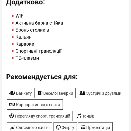
Додатково:
WiFi
Активна барна стійка
Бронь столиків
Кальян
Караоке
Спортивні трансляції
ТБ-плазми
Рекомендується для:
Банкету
Веселої вечірки
Зустрічі з друзями
Корпоративного свята
Перегляду спорт. трансляцій
Танців
Світського життя
Флірту
Презентацій