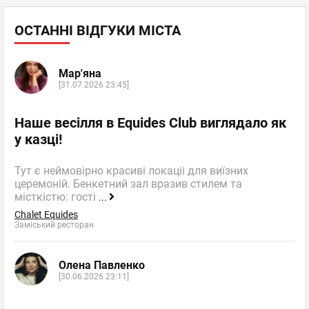
ОСТАННІ ВІДГУКИ МІСТА
Мар'яна
[31.07.2026 23:45]
Наше весілля в Equides Club виглядало як
у казці!
Тут є неймовірно красиві локаціі для виїзних
церемоній. Бенкетний зал вразив стилем та
місткістю: гості
...
Chalet Equides
Заміський ресторан
Олена Павленко
[30.06.2026 23:11]