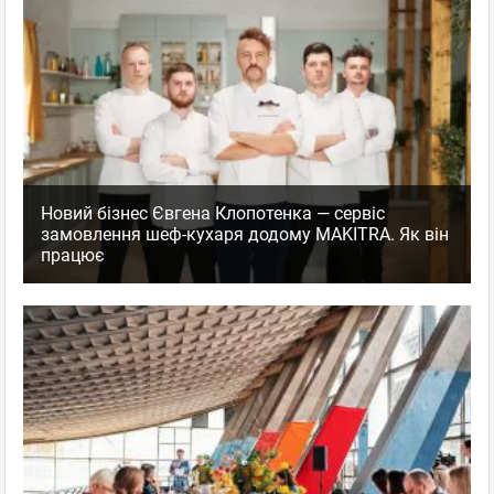
Новий бізнес Євгена Клопотенка — сервіс
замовлення шеф-кухаря додому MAKITRA. Як він
працює