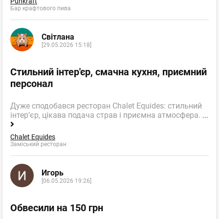
Punkraft
Бар крафтового пива
Світлана
[29.05.2026 15:18]
Стильний інтер'єр, смачна кухня, приємний
персонал
Дуже сподобався ресторан Chalet Equides: стильний
інтер’єр, цікава подача страв і приємна атмосфера.
...
Chalet Equides
Заміський ресторан
Игорь
[06.05.2026 19:26]
Обвесили на 150 грн