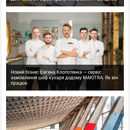
Новий бізнес Євгена Клопотенка — сервіс
замовлення шеф-кухаря додому MAKITRA. Як він
працює