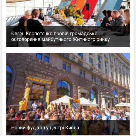
Євген Клопотенко провів громадське
обговорення майбутнього Житнього ринку
Новий фуд-хол у центрі Києва