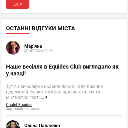
далі
ОСТАННІ ВІДГУКИ МІСТА
Мар'яна
[31.07.2026 23:45]
Наше весілля в Equides Club виглядало як
у казці!
Тут є неймовірно красиві локаціі для виїзних
церемоній. Бенкетний зал вразив стилем та
місткістю: гості
...
Chalet Equides
Заміський ресторан
Олена Павленко