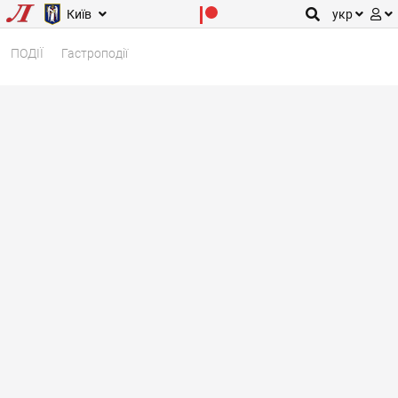
Київ
укр
ПОДІЇ
Гастроподії