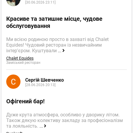
[30.06.2026 23:11]
Красиве та затишне місце, чудове
обслуговування
Ми всією родиною просто в захваті від Chalet
Equides! Чудовий ресторан із незвичайним
інтер'єром. Куштували
...
Chalet Equides
Заміський ресторан
Сергій Шевченко
[28.06.2026 20:13]
Офігений бар!
Дуже крута атмосфера, особливо у дворику літом.
Також дякую колективу закладу за професіоналізм
та лояльність.
...