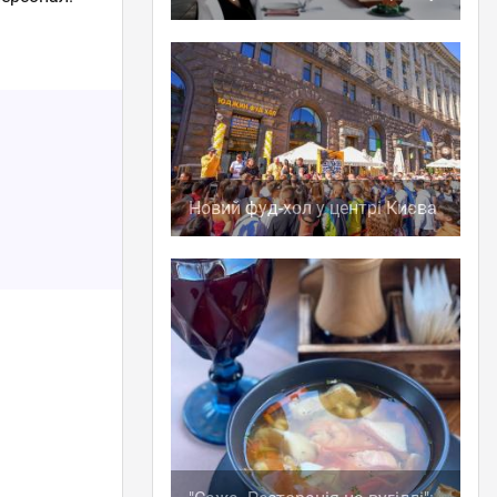
Новий фуд-хол у центрі Києва