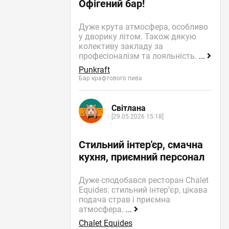
Офігений бар!
Дуже крута атмосфера, особливо
у дворику літом. Також дякую
колективу закладу за
професіоналізм та лояльність.
...
Punkraft
Бар крафтового пива
Світлана
[29.05.2026 15:18]
Стильний інтер'єр, смачна
кухня, приємний персонал
Дуже сподобався ресторан Chalet
Equides: стильний інтер’єр, цікава
подача страв і приємна
атмосфера.
...
Chalet Equides