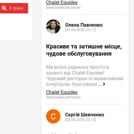
Chalet Equides
Заміський ресторан
У вікні
Олена Павленко
[30.06.2026 23:11]
Красиве та затишне місце,
чудове обслуговування
Ми всією родиною просто в
захваті від Chalet Equides!
Чудовий ресторан із незвичайним
інтер'єром. Куштували
...
Chalet Equides
Заміський ресторан
Сергій Шевченко
[28.06.2026 20:13]