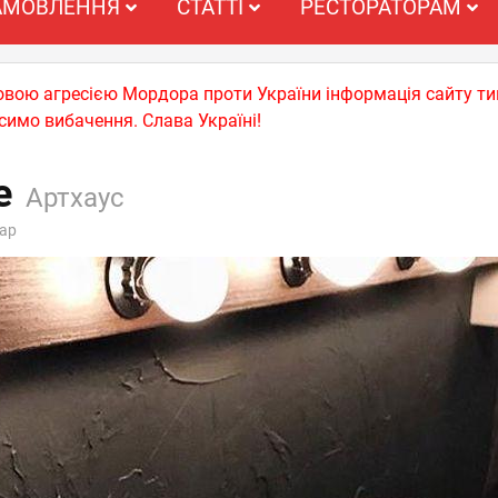
АМОВЛЕННЯ
СТАТТІ
РЕСТОРАТОРАМ
ьковою агресією Мордора проти України інформація сайту т
симо вибачення. Слава Україні!
e
Артхаус
ар