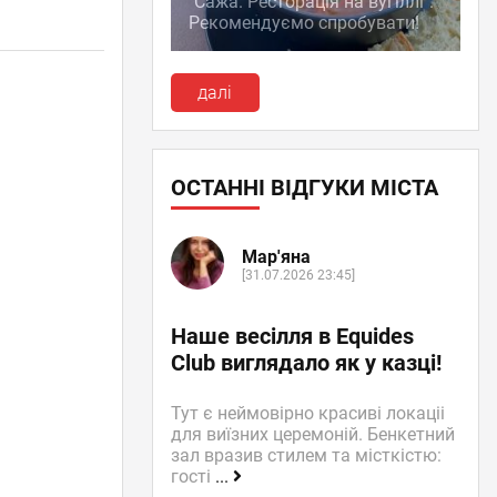
"Сажа. Ресторація на вугіллі":
Рекомендуємо спробувати!
далі
ОСТАННІ ВІДГУКИ МІСТА
Мар'яна
[31.07.2026 23:45]
Наше весілля в Equides
Club виглядало як у казці!
Тут є неймовірно красиві локаціі
для виїзних церемоній. Бенкетний
зал вразив стилем та місткістю:
гості
...