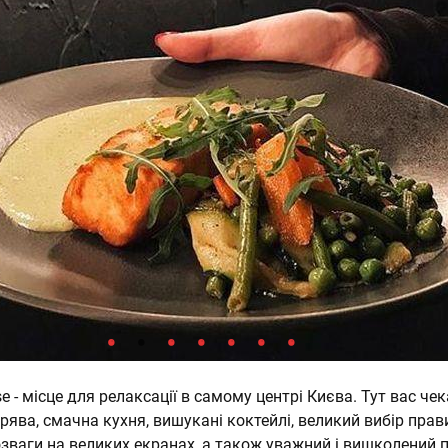
e - місце для релаксації в самому центрі Києва. Тут вас че
ява, смачна кухня, вишукані коктейлі, великий вибір пра
розваги на великих екранах, а також уважний і вишколений 