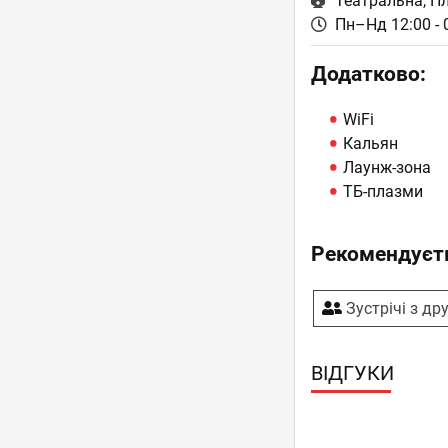
Театральна, П
Пн–Нд 12:00 - 
Додатково:
WiFi
Кальян
Лаунж-зона
ТБ-плазми
Рекомендуєть
Зустрічі з др
ВІДГУКИ