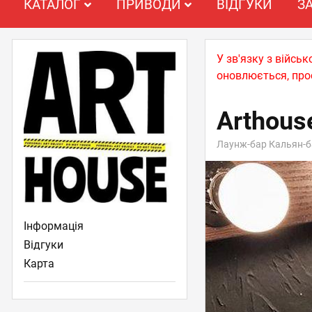
КАТАЛОГ
ПРИВОДИ
ВІДГУКИ
З
У зв'язку з війс
оновлюється, про
Arthous
Лаунж-бар Кальян-б
Інформація
Відгуки
Карта