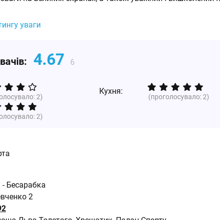
тингу уваги
4.67
увачів:
6
Кухня:
голосувало:
2
)
(проголосувало:
2
)
голосувало:
2
)
рта
 - Бесарабка
евченко 2
92