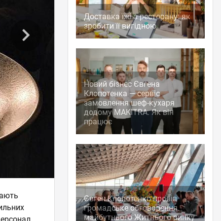
Доставка їжі з ресторану: як
зробити її вигідною
Новий бізнес Євгена
Клопотенка — сервіс
замовлення шеф-кухаря
додому MAKITRA. Як він
працює
кають
Євген Клопотенко провів
вильних
громадське обговорення
майбутнього Житнього ринку
персонал.