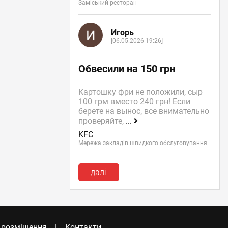
Заміський ресторан
Игорь
[06.05.2026 19:26]
Обвесили на 150 грн
Картошку фри не положили, сыр
100 грм вместо 240 грн! Если
берете на вынос, все внимательно
проверяйте,
...
KFC
Мережа закладів швидкого обслуговування
далі
 розміщення
Контакти