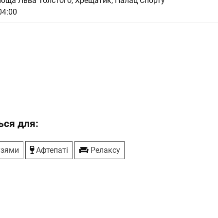
лоща Льва Толстого, Хрещатик, Палац Спорту
04:00
ся для:
узями
Афтепаті
Релаксу