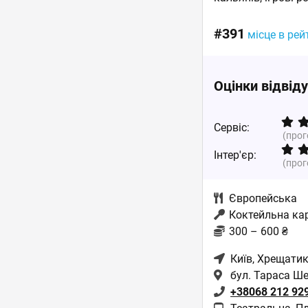
#391
місце в рей
Оцінки відвід
Сервіс:
(про
Інтер'єр:
(про
Європейська
Коктейльна ка
300 – 600 ₴
Київ
, Хрещатик
бул. Тараса Ш
+38068 212 92