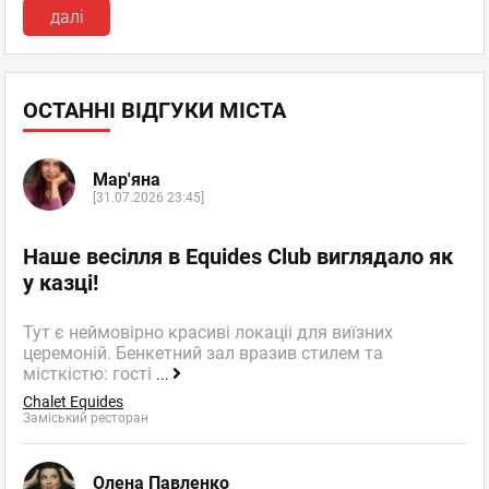
далі
ОСТАННІ ВІДГУКИ МІСТА
Мар'яна
[31.07.2026 23:45]
Наше весілля в Equides Club виглядало як
у казці!
Тут є неймовірно красиві локаціі для виїзних
церемоній. Бенкетний зал вразив стилем та
місткістю: гості
...
Chalet Equides
Заміський ресторан
Олена Павленко