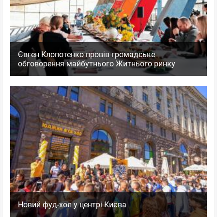
Євген Клопотенко провів громадське
обговорення майбутнього Житнього ринку
Новий фуд-хол у центрі Києва