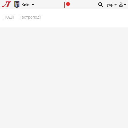
Київ
укр
ПОДІЇ
Гастроподії