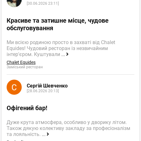
[30.06.2026 23:11]
Красиве та затишне місце, чудове
обслуговування
Ми всією родиною просто в захваті від Chalet
Equides! Чудовий ресторан із незвичайним
інтер'єром. Куштували
...
Chalet Equides
Заміський ресторан
Сергій Шевченко
[28.06.2026 20:13]
Офігений бар!
Дуже крута атмосфера, особливо у дворику літом.
Також дякую колективу закладу за професіоналізм
та лояльність.
...