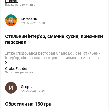
Punkraft
Бар крафтового пива
Світлана
[29.05.2026 15:18]
Стильний інтер'єр, смачна кухня, приємний
персонал
Дуже сподобався ресторан Chalet Equides: стильний
інтер’єр, цікава подача страв і приємна атмосфера.
...
Chalet Equides
Заміський ресторан
Игорь
[06.05.2026 19:26]
Обвесили на 150 грн