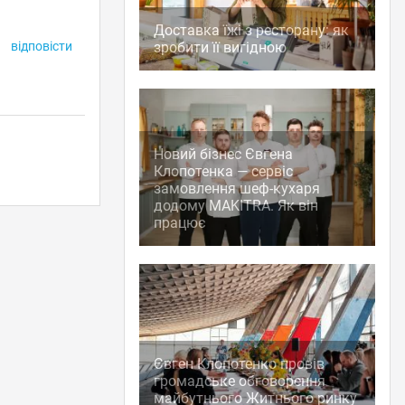
Доставка їжі з ресторану: як
відповісти
зробити її вигідною
Новий бізнес Євгена
Клопотенка — сервіс
замовлення шеф-кухаря
додому MAKITRA. Як він
працює
Євген Клопотенко провів
громадське обговорення
майбутнього Житнього ринку