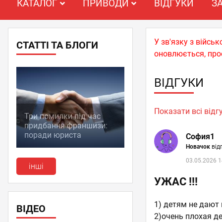
КАТАЛОГ
ПРИВОДИ
ВІДГУКИ
З
У зв'язку з війс
СТАТТІ ТА БЛОГИ
оновлюється, про
ВІДГУКИ
Показати всі відг
Три помилки під час
придбання франшизи:
поради юриста
София1
Новачок
відг
03.05.2026 1
інші
УЖАС !!!
1) детям не дают 
ВІДЕО
2)очень плохая д