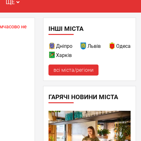
ЩЕ
имчасово не
ІНШІ МІСТА
Дніпро
Львів
Одеса
Харків
всі міста/регіони
ГАРЯЧІ НОВИНИ МІСТА