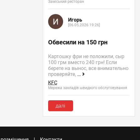
Заміський ресторан
Игорь
[06.05.2026 19:26]
Обвесили на 150 грн
Картошку фри не положили, сыр
100 грм вместо 240 грн! Если
берете на вынос, все внимательно
проверяйте,
...
KFC
Мережа закладів швидкого обслуговування
далі
 розміщення
Контакти