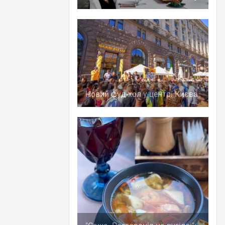
Новий фуд-хол у центрі Києва