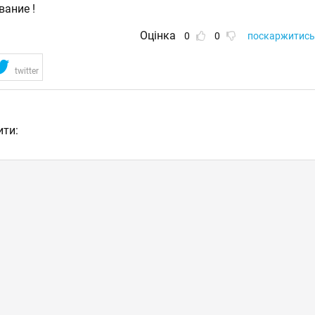
вание !
Оцінка
0
0
поскаржитись
н
twitter
ити: