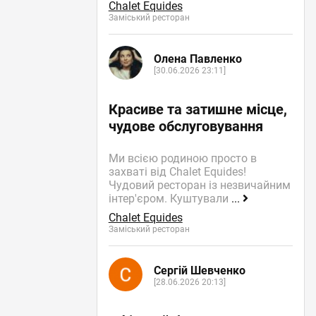
Chalet Equides
Заміський ресторан
Олена Павленко
[30.06.2026 23:11]
Красиве та затишне місце,
чудове обслуговування
Ми всією родиною просто в
захваті від Chalet Equides!
Чудовий ресторан із незвичайним
інтер'єром. Куштували
...
Chalet Equides
Заміський ресторан
Сергій Шевченко
[28.06.2026 20:13]