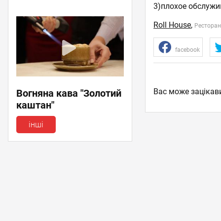
3)плохое обслужи
Roll House
,
Рестора
facebook
Вас може зацікав
Вогняна кава "Золотий
каштан"
інші