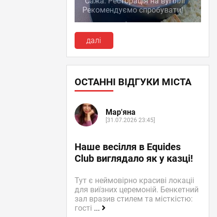
"Сажа. Ресторація на вугіллі":
Рекомендуємо спробувати!
далі
ОСТАННІ ВІДГУКИ МІСТА
Мар'яна
[31.07.2026 23:45]
Наше весілля в Equides
Club виглядало як у казці!
Тут є неймовірно красиві локаціі
для виїзних церемоній. Бенкетний
зал вразив стилем та місткістю:
гості
...