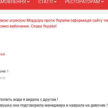
АМОВЛЕННЯ
СТАТТІ
РЕСТОРАТОРАМ
ьковою агресією Мордора проти України інформація сайту т
симо вибачення. Слава Україні!
уки
уків: 1
4:36
попить води я видела с другом !
евушка она подговорила менеджера и наврала на девочек !