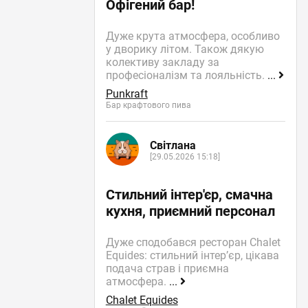
Офігений бар!
Дуже крута атмосфера, особливо
у дворику літом. Також дякую
колективу закладу за
професіоналізм та лояльність.
...
Punkraft
Бар крафтового пива
Світлана
[29.05.2026 15:18]
Стильний інтер'єр, смачна
кухня, приємний персонал
Дуже сподобався ресторан Chalet
Equides: стильний інтер’єр, цікава
подача страв і приємна
атмосфера.
...
Chalet Equides