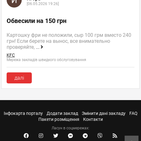
[06.05.2026 19:26]
Обвесили на 150 грн
Картошку фри не положили, сыр 100 грм вместо 240
грн! Если берете на вынос, все внимательно
проверяйте,
...
KFC
Мережа закладів швидкого обслуговування
далі
Інфокарта порталу
Додати заклад
Змінити дані закладу
FAQ
Пакети розміщення
Контакти
Ласун в соцмережах: