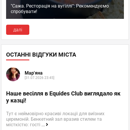
"Сажа. Ресторація на вугіллі": Рекомендуємо
спробувати!
далі
ОСТАННІ ВІДГУКИ МІСТА
Мар'яна
[31.07.2026 23:45]
Наше весілля в Equides Club виглядало як
у казці!
Тут є неймовірно красиві локаціі для виїзних
церемоній. Бенкетний зал вразив стилем та
місткістю: гості
...