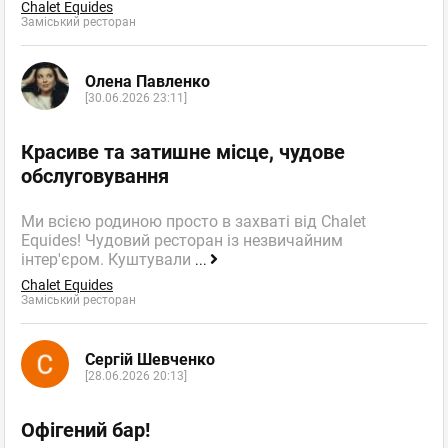
Chalet Equides
Заміський ресторан
Олена Павленко
[30.06.2026 23:11]
Красиве та затишне місце, чудове
обслуговування
Ми всією родиною просто в захваті від Chalet
Equides! Чудовий ресторан із незвичайним
інтер'єром. Куштували
...
Chalet Equides
Заміський ресторан
Сергій Шевченко
[28.06.2026 20:13]
Офігений бар!