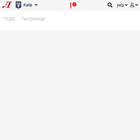
Київ
укр
ПОДІЇ
Гастроподії