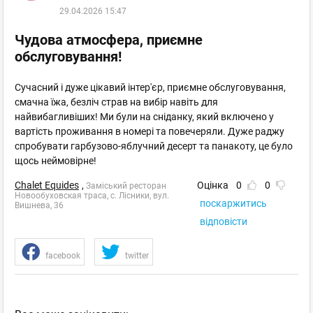
29.04.2026 15:47
Чудова атмосфера, приємне
обслуговування!
Сучасний і дуже цікавий інтер'єр, приємне обслуговування,
смачна їжа, безліч страв на вибір навіть для
найвибагливіших! Ми були на сніданку, який включено у
вартість проживання в номері та повечеряли. Дуже раджу
спробувати гарбузово-яблучний десерт та панакоту, це було
щось неймовірне!
Chalet Equides
,
Оцінка
0
0
Заміський ресторан
Новообуховская траса, с. Лісники, вул.
поскаржитись
Вишнева, 36
відповісти
facebook
twitter