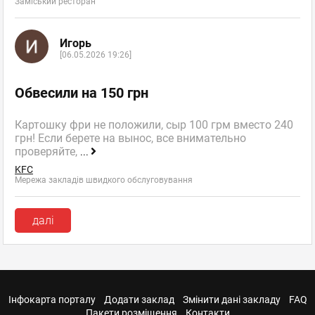
Заміський ресторан
Игорь
[06.05.2026 19:26]
Обвесили на 150 грн
Картошку фри не положили, сыр 100 грм вместо 240
грн! Если берете на вынос, все внимательно
проверяйте,
...
KFC
Мережа закладів швидкого обслуговування
далі
Інфокарта порталу
Додати заклад
Змінити дані закладу
FAQ
Пакети розміщення
Контакти