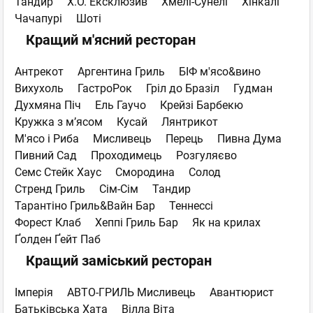
Тандир
Х.О. Ексклюзив
Хмелі-Сунелі
Хінкалі
Чачапурі
Шоті
Кращий м'ясний ресторан
Антрекот
Аргентина Гриль
БІФ м'ясо&вино
Вихухоль
ГастроРок
Гріл до Бразіл
Гудман
Духмяна Пiч
Ель Гаучо
Крейзі Барбекю
Кружка з м’ясом
Кусай
Лянтрикот
М'ясо i Риба
Мисливець
Перець
Пивна Дума
Пивний Сад
Проходимець
Розгуляєво
Семс Стейк Хаус
Смородина
Солод
Стренд Гриль
Сім-Сім
Тандир
Тарантіно Гриль&Вайн Бар
Теннессі
Форест Клаб
Хеппі Гриль Бар
Як на крилах
Ґолден Ґейт Паб
Кращий заміський ресторан
Імперія
АВТО-ГРИЛЬ Мисливець
Авантюрист
Батьківська Хата
Вілла Віта