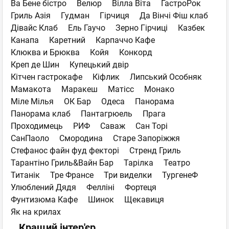
Ва Бене бістро
Велюр
Вілла Віта
ГастроРок
Гриль Азія
Гудман
Гірчиця
Да Вінчі Фіш клаб
Дівайс Клаб
Ель Гаучо
Зерно Гірчиці
Казбек
Канапа
Каретний
Карпаччо Кафе
Клюква и Брюква
Койя
Конкорд
Креп дe Шин
Купецький двір
Кітчен гастрокафе
Кіфлик
Липський Особняк
Мамакота
Маракеш
Матісс
Монако
Міле Мілья
ОК Бар
Одеса
Панорама
Панорама клаб
Пантагрюель
Прага
Проходимець
РИФ
Саваж
Сан Торі
СанПаоло
Смородина
Старе Запоріжжя
Стефанос файн фуд фекторі
Стренд Гриль
Тарантіно Гриль&Вайн Бар
Тарілка
Театро
Титанік
Тре Франсе
Три виделки
ТургенеФ
Улюблений Дядя
Фелліні
Фортеця
Фунтизюма Кафе
Шинок
Щекавиця
Як на крилах
Кращий інтер'єр