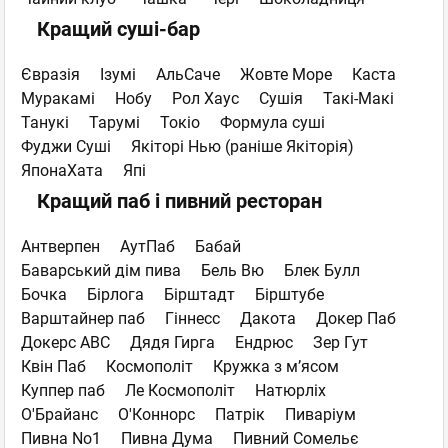
Кращий суші-бар
Євразія
Ізумі
АльСаче
Жовте Море
Каста
Муракамі
Нобу
Рол Хаус
Сушія
Такі-Макі
Танукі
Тарумі
Токіо
Формула суші
Фуджи Суші
Якіторі Нью (раніше Якіторія)
ЯпонаХата
Япі
Кращий паб і пивний ресторан
Антверпен
АутПаб
Бабай
Баварський дім пива
Бель Вю
Блек Булл
Бочка
Бірлога
Бірштадт
Бірштубе
Варштайнер паб
Гіннесс
Дакота
Докер Паб
Докерс ABC
Дядя Гирга
Ендрюс
Зер Гут
Квін Паб
Космополіт
Кружка з м’ясом
Куппер паб
Ле Космополіт
Натюрліх
О'Брайанс
О'Коннорс
Патрік
Пиваріум
Пивна No1
Пивна Дума
Пивний Сомельє