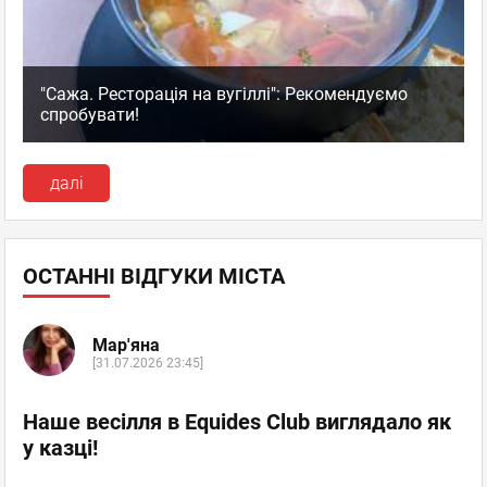
"Сажа. Ресторація на вугіллі": Рекомендуємо
спробувати!
далі
ОСТАННІ ВІДГУКИ МІСТА
Мар'яна
[31.07.2026 23:45]
Наше весілля в Equides Club виглядало як
у казці!