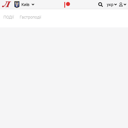
Київ
укр
ПОДІЇ
Гастроподії