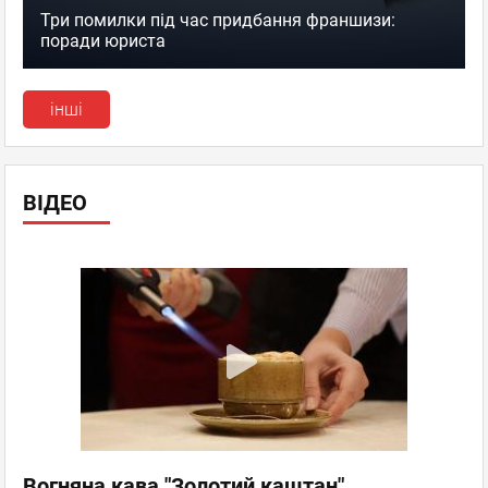
Три помилки під час придбання франшизи:
поради юриста
інші
ВІДЕО
Вогняна кава "Золотий каштан"