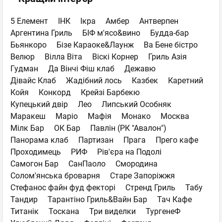
5 Елемент
ІНК
Ікра
Амбер
Антверпен
Аргентина Гриль
БІФ м'ясо&вино
Будда-бар
Бьянкоро
Бізе Караоке&Лаунж
Ва Бене бістро
Велюр
Вілла Віта
Віскі Корнер
Гриль Азія
Гудман
Да Вінчі Фіш клаб
Дежавю
Дівайс Клаб
Жадібний лось
Казбек
Каретний
Койя
Конкорд
Крейзі Барбекю
Купецький двір
Лео
Липський Особняк
Маракеш
Маріо
Мафія
Монако
Москва
Мілк Бар
ОК Бар
Павлін (РК "Авалон")
Панорама клаб
Партизан
Прага
Прего кафе
Проходимець
РИФ
Рів'єра на Подолі
Самогон Бар
СанПаоло
Смородина
Солом'янська броварня
Старе Запоріжжя
Стефанос файн фуд фекторі
Стренд Гриль
Табу
Тандир
Тарантіно Гриль&Вайн Бар
Тач Кафе
Титанік
Тоскана
Три виделки
ТургенеФ