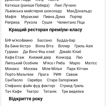
Катюша (раніше Победа)
Лакі Лучано
Львівська майстерня шоколаду
МакДональдс
Мафія
Муракамі
Пивна Дума
Портер
Реприза
Рукола
Сушія
Челентано Піца
Кращий ресторан преміум-класу
БІФ м'ясо&вино
Бассано
Будда-бар
Ва Бене бістро
Вілла Віта
Віллер
Гриль Азія
Гудман
Да Вінчі Фіш клаб
Дівайс Клаб
Кафе Етаж
Княжий двір
Конкорд
Лео
Липський Особняк
М'ясо i Риба
Маріо
Матісс
Монако
Москва
Міле Мілья
Парк Кітчен
Порто Мальтезе
Прага
РИФ
Саваж
СанПаоло
Серебро
Старе Запоріжжя
Стефанос файн фуд фекторі
Стренд Гриль
Тач Кафе
Театро
Титанік
Три виделки
Відкриття року