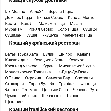
Краща служба доставки
Іль Моліно
Алло24
Верона Піцца
Домінос Піцца
Екiпаж Сервiс
Капо ді Монте
Каста
Квік Лі
Мамамія Піца
Мафія
Муракамі
Ройял Сервіс
Соло Піцца
Суші 24
Сушіман
Сушія
Укушука
Челентано Піца
Кращий український ресторан
Батьківська Хата
Вулик
Дніпро
Канапа
Княжий двір
Козацький Стан
Козачок
Коса над чаркою
Курені
Мисливський хутір
Монастирська Трапезна
На-Децу-До-Газди
О'Панас
Окрайна
Самогон Бар
Спотикач
Стожарня
Тарас Бульба
Трипілля
Фортеця
Фортеця Гетьман
Царське Село
Червона Рута
Чумацький шлях
Шевченко
Шинок
Щекавиця
Кращий італійський ресторан