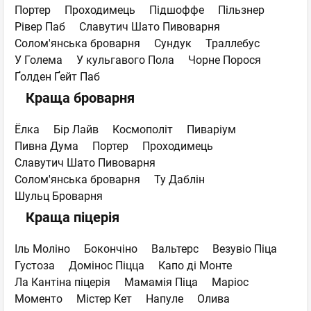
Портер
Проходимець
Підшоффе
Пільзнер
Рівер Паб
Славутич Шато Пивоварня
Солом'янська броварня
Сундук
Траллебус
У Голема
У кульгавого Пола
Чорне Порося
Ґолден Ґейт Паб
Краща броварня
Ёлка
Бір Лайв
Космополіт
Пиваріум
Пивна Дума
Портер
Проходимець
Славутич Шато Пивоварня
Солом'янська броварня
Ту Даблін
Шульц Броварня
Краща піцерія
Іль Моліно
Бокончіно
Вальтерс
Везувіо Піца
Густоза
Домінос Піцца
Капо ді Монте
Ла Кантіна піцерія
Мамамія Піца
Маріос
Моменто
Містер Кет
Напуле
Олива