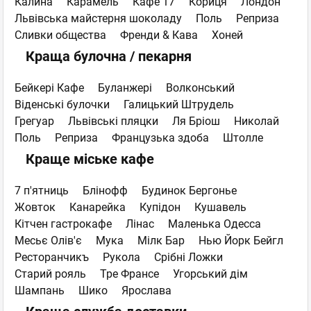
Калина
Карамель
Кафе 17
Кориця
Лондон
Львівська майстерня шоколаду
Поль
Реприза
Сливки общества
Френди & Кава
Хоней
Краща булочна / пекарня
Бейкері Кафе
Буланжері
Волконський
Віденські булочки
Галицький Штрудель
Грегуар
Львівські пляцки
Ля Бріош
Николай
Поль
Реприза
Французька здоба
Штолле
Краще міське кафе
7 п'ятниць
Блінофф
Будинок Бергонье
Жовток
Канарейка
Купідон
Кушавель
Кітчен гастрокафе
Лінас
Маленька Одесса
Месьє Олів'є
Мука
Мілк Бар
Нью Йорк Бейгл
Ресторанчикъ
Рукола
Срібні Ложки
Старий рояль
Тре Франсе
Угорський дім
Шампань
Шико
Ярослава