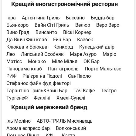
Кращий еногастрономічний ресторан
Ікра
Аргентина Гриль
Бассано
Будда-бар
Бьянкоро
Вайн Сіті Гриль
Велюр
Веро Веро
Вино Град
Винсанто
Віскі Корнер
Да Вінчі Фіш клаб
Ейч Бар
Казбек
Клюква и Брюква
Конкорд
Купецький двір
Лео
Липський Особняк
Маре Азуро
Маріо
Матісс
Монако
Міле Мілья
ОК Бар
Панорама клаб
Пантагрюель
Порто Мальтезе
РИФ
Рів'єра на Подолі
СанПаоло
Стефанос файн фуд фекторі
Тарантіно Гриль&Вайн Бар
Тач Кафе
Театро
ТургенеФ
Фелліні
Хмелі-Сунелі
Кращий мережевий бренд
Іль Моліно
АВТО-ГРИЛЬ Мисливець
Арома еспресо бар
Волконський
Домінос Піцца
КФЦ
Каста