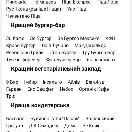
Пиноккіо
Прімавера
Піца Експрес
Піца-Лола
Рустікана (раніше Ніцца)
Уно Піца
Челентано Піца
Кращий бургер-бар
3б Кафе
Зе Бургер
Зе Бургер Мексико
КФЦ
Крабc Бургер
Лакі Лучано
МакДональдс
Революшн Гриль
Стар Бургер
Тру Бургер Бар
Тугезе форевер
Фан Бургер Бар
Як на крилах
Кращий вегетаріанський заклад
9 Бар
Імбир
Інсалато
Айлів
ВегаФуд
Гарден
Еко Баффет
Небос
Органiк Кафе
Три:
Краща кондитерська
Бассано
Будинок кави "Пасаж"
Волконський
Грегуар
Д.А.Семадені
Дома
Зе Кейк