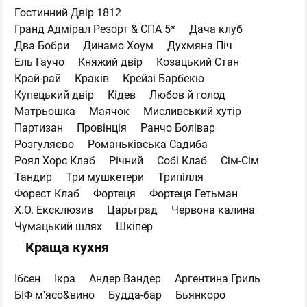
Гостинний Двір 1812
Гранд Адмірал Резорт & СПА 5*
Дача клуб
Два Бобри
Динамо Хоум
Духмяна Пiч
Ель Гаучо
Княжий двір
Козацький Стан
Край-рай
Краків
Крейзі Барбекю
Купецький двір
Кідев
Любов й голод
Матрьошка
Маячок
Мисливський хутір
Партизан
Провінція
Ранчо Болівар
Розгуляєво
Романьківська Садиба
Роял Хорс Клаб
Річний
Собі Клаб
Сім-Сім
Тандир
Три мушкетери
Трипілля
Форест Клаб
Фортеця
Фортеця Гетьман
Х.О. Ексклюзив
Царьград
Червона калина
Чумацький шлях
Шкіпер
Краща кухня
Ібсен
Ікра
Андер Вандер
Аргентина Гриль
БІФ м'ясо&вино
Будда-бар
Бьянкоро