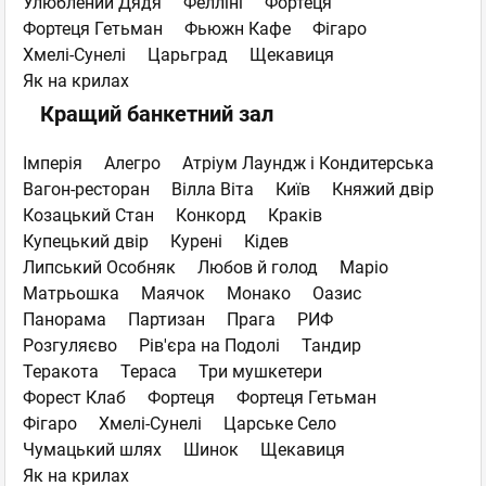
Улюблений Дядя
Фелліні
Фортеця
Фортеця Гетьман
Фьюжн Кафе
Фігаро
Хмелі-Сунелі
Царьград
Щекавиця
Як на крилах
Кращий банкетний зал
Імперія
Алегро
Атріум Лаундж і Кондитерська
Вагон-ресторан
Вілла Віта
Київ
Княжий двір
Козацький Стан
Конкорд
Краків
Купецький двір
Курені
Кідев
Липський Особняк
Любов й голод
Маріо
Матрьошка
Маячок
Монако
Оазис
Панорама
Партизан
Прага
РИФ
Розгуляєво
Рів'єра на Подолі
Тандир
Теракота
Тераса
Три мушкетери
Форест Клаб
Фортеця
Фортеця Гетьман
Фігаро
Хмелі-Сунелі
Царське Село
Чумацький шлях
Шинок
Щекавиця
Як на крилах