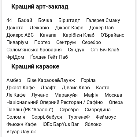
Кращий арт-заклад
44
Бабай
Бочка
Бірштадт
Галерея Смаку
Дакота
Дежавю
Джаст Кафе
Докер Паб
Докерс ABC
Канапа
Карібієн Клаб
О'Брайанс
Пиваріум
Портер
Сентрум
Серебро
Солом'янська броварня
Сундук
Сіті Біч Клаб
ФріДом
Ґолден Ґейт Паб
Кращий караоке
Амбер
Бізе Караоке&Лаунж
Горіла
Джаст Кафе
Драфт
Дівайс Клаб
Каста
Ле Кафе
Лучано
Маракуйя
Мафія
Москва
Національний Оперний Ресторан / Сафіно
Опера
Павлін (РК "Авалон")
Серебро
Смородина
Соломія
Соррі, бабуся
ТургенеФ
Феймоус
Фьюжн Кафе
ЮЕс БарYus Bar
Яблоко
Ягуар Лаунж