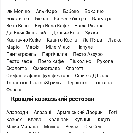
Іль Моліно
Аль Фаро
Бабене
Бокаччо
Бокончіно
Біголі
Ва Бене бістро
Вальтерс
Веро Веро
Вері Велл Кафе
Вілла Рів'єра
Да Вінчі Фіш клаб
Дольче Віта
Зукка
Карпаччо Кафе
Кванто Коста
Ла П'яца
Лукка
Маріо
Мафія
Міле Мілья
Напуле
Пантагрюель
Партічелла
Песто Аззуро
Песто Кафе
Прего кафе
Пікколіно
Рукола
Скалетта
Смакотелла
Спагетті
Стефанос файн фуд фекторі
Сільвіо Д'Італія
Тарантіно Iталiан&Гриль
Теракота
Тоскана
Фелліні
Кращий кавказький ресторан
Алаверди
Алазані
Армянський Дворик
Гогі
Казбек
Квеврі
Край-рай
Кувшин
Кідев
Мама Манана
Міміно
Реваз
Сім-Сім