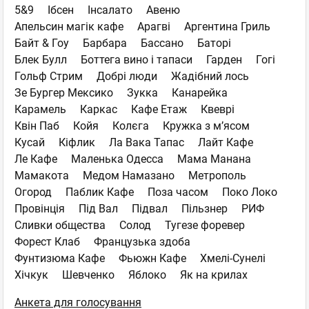
5&9
Ібсен
Інсалато
Авеню
Апельсин магік кафе
Арагві
Аргентина Гриль
Байт & Гоу
Барбара
Бассано
Баторі
Блек Булл
Боттега вино і тапаси
Гарден
Гогі
Гольф Стрим
Добрi люди
Жадібний лось
Зе Бургер Мексико
Зукка
Канарейка
Карамель
Каркас
Кафе Етаж
Квеврі
Квін Паб
Койя
Колєга
Кружка з м’ясом
Кусай
Кіфлик
Ла Вака Тапас
Лайт Кафе
Ле Кафе
Маленька Одесса
Мама Манана
Мамакота
Медом Намазано
Метрополь
Огород
Паблик Кафе
Поза часом
Поко Локо
Провінція
Під Вал
Підвал
Пільзнер
РИФ
Сливки общества
Солод
Тугезе форевер
Форест Клаб
Французька здоба
Фунтизюма Кафе
Фьюжн Кафе
Хмелі-Сунелі
Хічкук
Шевченко
Яблоко
Як на крилах
Анкета для голосування