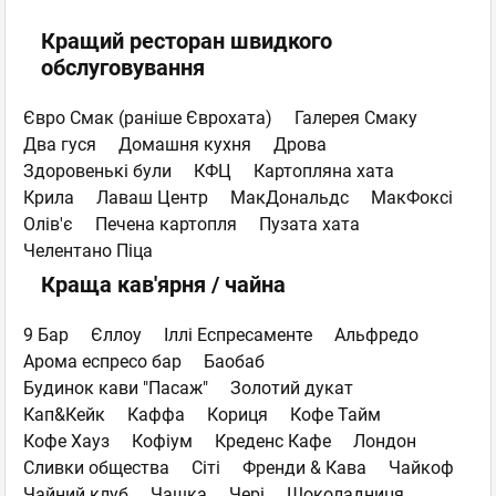
Кращий ресторан швидкого
обслуговування
Євро Смак (раніше Єврохата)
Галерея Смаку
Два гуся
Домашня кухня
Дрова
Здоровенькі були
КФЦ
Картопляна хата
Крила
Лаваш Центр
МакДональдс
МакФоксі
Олів'є
Печена картопля
Пузата хата
Челентано Піца
Краща кав'ярня / чайна
9 Бар
Єллоу
Іллі Еспресаменте
Альфредо
Арома еспресо бар
Баобаб
Будинок кави "Пасаж"
Золотий дукат
Кап&Кейк
Каффа
Кориця
Кофе Тайм
Кофе Хауз
Кофіум
Креденс Кафе
Лондон
Сливки общества
Сіті
Френди & Кава
Чайкоф
Чайний клуб
Чашка
Чері
Шоколадниця