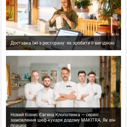
Доставка їжі з ресторану: як зробити її вигідною
Новий бізнес Євгена Клопотенка — сервіс
замовлення шеф-кухаря додому MAKITRA. Як він
працює