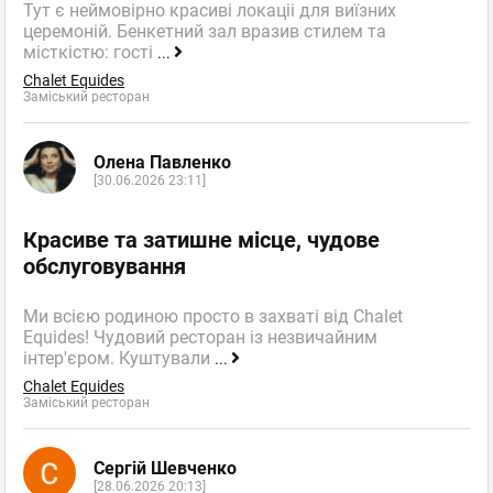
Тут є неймовірно красиві локаціі для виїзних
церемоній. Бенкетний зал вразив стилем та
місткістю: гості
...
Chalet Equides
Заміський ресторан
Олена Павленко
[30.06.2026 23:11]
Красиве та затишне місце, чудове
обслуговування
Ми всією родиною просто в захваті від Chalet
Equides! Чудовий ресторан із незвичайним
інтер'єром. Куштували
...
Chalet Equides
Заміський ресторан
Сергій Шевченко
[28.06.2026 20:13]